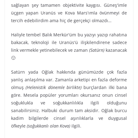
sağlayan şey tamamen objektivite kaygısı. Güneş'imle
üçgen yapan Uranüs ve Kova Mars'ımla övünmeyi de
tercih edebilirdim ama hiç de gerçekçi olmazdı…
Haliyle tembel Balık Merkür'üm bu yazıyı yazıp rahatına
bakacak, teknoloji ile Uranüs'ü ilişkilendirene sadece
link vermekle yetinebilecek ve zaman
(Satürn)
kazanacak
🙂
Satürn yada Oğlak hakkında günümüzde çok fazla
yanlış anlaşılma var. Zamanla arketipi en fazla deforme
olmuş
(Helenistik dönemle birlikte)
burçlardan ilki bana
göre. Mesela popüler yorumları okursanız onun cinsel
soğuklukla ve soğukkanlılıkla ilgili olduğunu
sanabilirsiniz. Halbuki durum tam aksidir. Oğlak burcu
kadim bilgilerde cinsel aşırılıklarla ve duygusal
öfkeyle
(soğukkanlı olan Kova)
ilgili.