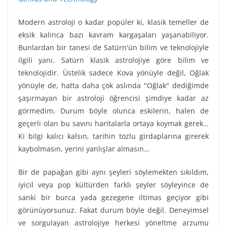
Modern astroloji o kadar popüler ki, klasik temeller de
eksik kalınca bazı kavram kargaşaları yaşanabiliyor.
Bunlardan bir tanesi de Satürn'ün bilim ve teknolojiyle
ilgili yanı. Satürn klasik astrolojiye göre bilim ve
teknolojidir. Üstelik sadece Kova yönüyle değil, Oğlak
yönüyle de, hatta daha çok aslında "Oğlak" dediğimde
şaşırmayan bir astroloji öğrencisi şimdiye kadar az
görmedim. Durum böyle olunca eskilerin, halen de
geçerli olan bu savını haritalarla ortaya koymak gerek…
Ki bilgi kalıcı kalsın, tarihin tozlu girdaplarına girerek
kaybolmasın, yerini yanlışlar almasın…
Bir de papağan gibi aynı şeyleri söylemekten sıkıldım,
iyicil veya pop kültürden farklı şeyler söyleyince de
sanki bir burca yada gezegene iltimas geçiyor gibi
görünüyorsunuz. Fakat durum böyle değil. Deneyimsel
ve sorgulayan astrolojiye herkesi yöneltme arzumu