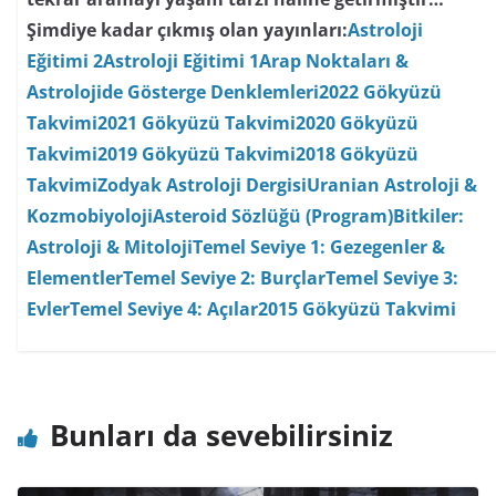
Şimdiye kadar çıkmış olan yayınları:
Astroloji
Eğitimi 2
Astroloji Eğitimi 1
Arap Noktaları &
Astrolojide Gösterge Denklemleri
2022 Gökyüzü
Takvimi
2021 Gökyüzü Takvimi
2020 Gökyüzü
Takvimi
2019 Gökyüzü Takvimi
2018 Gökyüzü
Takvimi
Zodyak Astroloji Dergisi
Uranian Astroloji &
Kozmobiyoloji
Asteroid Sözlüğü (Program)
Bitkiler:
Astroloji & Mitoloji
Temel Seviye 1: Gezegenler &
Elementler
Temel Seviye 2: Burçlar
Temel Seviye 3:
Evler
Temel Seviye 4: Açılar
2015 Gökyüzü Takvimi
Bunları da sevebilirsiniz