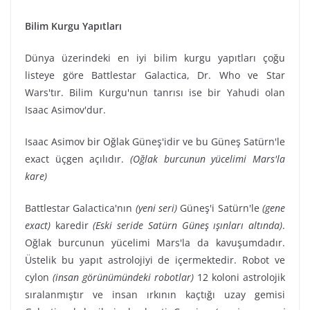
Bilim Kurgu Yapıtları
Dünya üzerindeki en iyi bilim kurgu yapıtları çoğu
listeye göre Battlestar Galactica, Dr. Who ve Star
Wars'tır. Bilim Kurgu'nun tanrısı ise bir Yahudi olan
Isaac Asimov'dur.
Isaac Asimov bir Oğlak Güneş'idir ve bu Güneş Satürn'le
exact üçgen açılıdır.
(Oğlak burcunun yücelimi Mars'la
kare)
Battlestar Galactica'nın
(yeni seri)
Güneş'i Satürn'le
(gene
exact)
karedir
(Eski seride Satürn Güneş ışınları altında)
.
Oğlak burcunun yücelimi Mars'la da kavuşumdadır.
Üstelik bu yapıt astrolojiyi de içermektedir. Robot ve
cylon
(insan görünümündeki robotlar)
12 koloni astrolojik
sıralanmıştır ve insan ırkının kaçtığı uzay gemisi