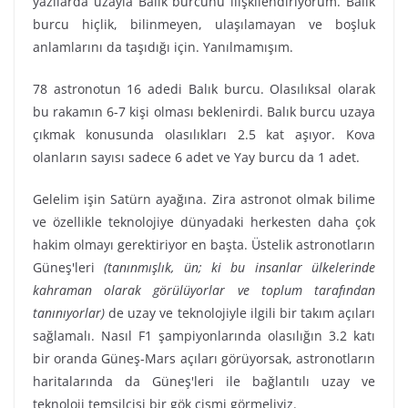
yazılarda uzayla Balık burcunu ilişkilendiriyorum. Balık
burcu hiçlik, bilinmeyen, ulaşılamayan ve boşluk
anlamlarını da taşıdığı için. Yanılmamışım.
78 astronotun 16 adedi Balık burcu. Olasılıksal olarak
bu rakamın 6-7 kişi olması beklenirdi. Balık burcu uzaya
çıkmak konusunda olasılıkları 2.5 kat aşıyor. Kova
olanların sayısı sadece 6 adet ve Yay burcu da 1 adet.
Gelelim işin Satürn ayağına. Zira astronot olmak bilime
ve özellikle teknolojiye dünyadaki herkesten daha çok
hakim olmayı gerektiriyor en başta. Üstelik astronotların
Güneş'leri
(tanınmışlık, ün; ki bu insanlar ülkelerinde
kahraman olarak görülüyorlar ve toplum tarafından
tanınıyorlar)
de uzay ve teknolojiyle ilgili bir takım açıları
sağlamalı. Nasıl F1 şampiyonlarında olasılığın 3.2 katı
bir oranda Güneş-Mars açıları görüyorsak, astronotların
haritalarında da Güneş'leri ile bağlantılı uzay ve
teknoloji temsilcisi bir gök cismi görmeliyiz.