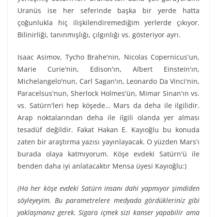
Uranüs ise her seferinde başka bir yerde hatta
çoğunlukla hiç ilişkilendiremediğim yerlerde çıkıyor.
Bilinirliği, tanınmışlığı, çılgınlığı vs. gösteriyor ayrı.
Isaac Asimov, Tycho Brahe'nin, Nicolas Copernicus'un,
Marie Curie'nin, Edison'ın, Albert Einstein'ın,
Michelangelo'nun, Carl Sagan'ın, Leonardo Da Vinci'nin,
Paracelsus'nun, Sherlock Holmes'ün, Mimar Sinan'ın vs.
vs. Satürn'leri hep köşede… Mars da deha ile ilgilidir.
Arap noktalarından deha ile ilgili olanda yer alması
tesadüf değildir. Fakat Hakan E. Kayıoğlu bu konuda
zaten bir araştırma yazısı yayınlayacak. O yüzden Mars'ı
burada olaya katmıyorum. Köşe evdeki Satürn'ü ile
benden daha iyi anlatacaktır Mensa üyesi Kayıoğlu:)
(Ha her köşe evdeki Satürn insanı dahi yapmıyor şimdiden
söyleyeyim. Bu parametrelere medyada gördükleriniz gibi
yaklaşmanız gerek. Sigara içmek sizi kanser yapabilir ama