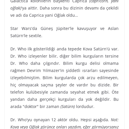
Galactica kolonilerin başkenti Caprica
(capricorn, yani
oğlak)
'ya aittir. Daha sonra bu dizinin devamı da çekildi
ve adı da Caprica yani Oğlak oldu…
Star Wars'da Güneş Jüpiter'le kavuşuyor ve Aslan
Satürn'le sextile.
Dr. Who ilk gösterildiği anda tepede Kova Satürn'ü var.
Dr. Who izleyenler bilir, diğer bilim kurguların tersine
Dr. Who daha çılgındır. Bilim kurgu delisi olmama
rağmen Devrim Yılmazer'in şiddetli ısrarları sayesinde
izleyebilmiştim. Bilim kurgularda çok arzu edilmeyen,
hiç olmayacak saçma şeyler de vardır bu dizide. Bir
telefon kulübesiyle zamanda seyahat etmek gibi. Öte
yandan daha gerçekçi kurguları da yok değildir. Bu
arada "doktor" bir zaman
(Satürn)
lordudur.
Dr. Who'yu oynayan 12 aktör oldu. Hepsi aşağıda.
Not:
Kova veya Oğlak görünce onları yazdım, eğer görmüyorsanız