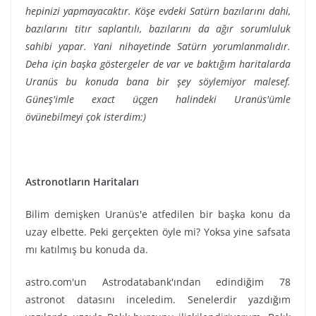
hepinizi yapmayacaktır. Köşe evdeki Satürn bazılarını dahi,
bazılarını titır saplantılı, bazılarını da ağır sorumluluk
sahibi yapar. Yani nihayetinde Satürn yorumlanmalıdır.
Deha için başka göstergeler de var ve baktığım haritalarda
Uranüs bu konuda bana bir şey söylemiyor malesef.
Güneş'imle exact üçgen halindeki Uranüs'ümle
övünebilmeyi çok isterdim:)
Astronotların Haritaları
Bilim demişken Uranüs'e atfedilen bir başka konu da
uzay elbette. Peki gerçekten öyle mi? Yoksa yine safsata
mı katılmış bu konuda da.
astro.com'un Astrodatabank'ından edindiğim 78
astronot datasını inceledim. Senelerdir yazdığım