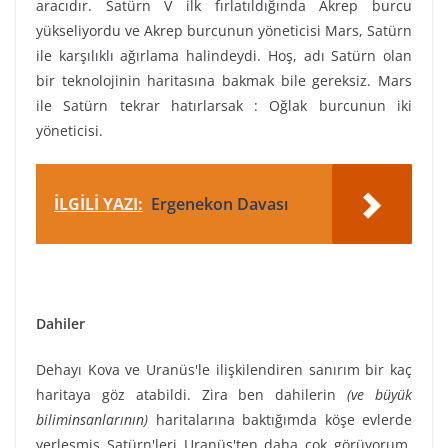
aracıdır. Satürn V ilk fırlatıldığında Akrep burcu
yükseliyordu ve Akrep burcunun yöneticisi Mars, Satürn
ile karşılıklı ağırlama halindeydi. Hoş, adı Satürn olan
bir teknolojinin haritasına bakmak bile gereksiz. Mars
ile Satürn tekrar hatırlarsak : Oğlak burcunun iki
yöneticisi.
İLGİLİ YAZI:
Ergenekon Davası
Dahiler
Dehayı Kova ve Uranüs'le ilişkilendiren sanırım bir kaç
haritaya göz atabildi. Zira ben dahilerin
(ve büyük
biliminsanlarının)
haritalarına baktığımda köşe evlerde
yerleşmiş Satürn'leri Uranüs'ten daha çok görüyorum.