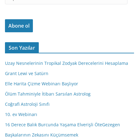
-
p
o
Abone ol
s
t
a
Son Yazılar
A
d
Uzay Nesnelerinin Tropikal Zodyak Derecelerini Hesaplama
r
e
Grant Lewi ve Satürn
s
Elle Harita Çizme Webinarı Başlıyor
i
Ölüm Tahminiyle İtibarı Sarsılan Astrolog
n
i
Coğrafi Astroloji Sınıfı
z
10. ev Webinarı
16 Derece Balık Burcunda Yaşama Elverişli ÖteGezegen
Başkalarının Zekasını Küçümsemek