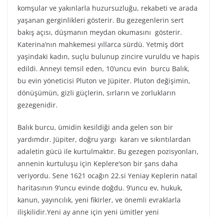
komşular ve yakınlarla huzursuzluğu, rekabeti ve arada
yaşanan gerginlikleri gösterir. Bu gezegenlerin sert
bakış açısı, düşmanın meydan okumasını gösterir.
Katerina’nın mahkemesi yıllarca sürdü. Yetmiş dört
yaşindaki kadın, suçlu bulunup zincire vuruldu ve hapis
edildi. Anneyi temsil eden, 10’uncu evin burcu Balık,
bu evin yöneticisi Pluton ve Jüpiter. Pluton değişimin,
dönüşümün, gizli güçlerin, sırların ve zorlukların
gezegenidir.
Balık burcu, ümidin kesildiği anda gelen son bir
yardımdır. Jüpiter, doğru yargı kararı ve sıkıntılardan
adaletin gücü ile kurtulmaktır. Bu gezegen pozisyonları,
annenin kurtuluşu için Keplere’son bir şans daha
veriyordu. Sene 1621 ocağın 22.si Yeniay Keplerin natal
haritasının 9’uncu evinde doğdu. 9’uncu ev, hukuk,
kanun, yayıncılık, yeni fikirler, ve önemli evraklarla
ilişkilidir.Yeni ay anne için yeni ümitler yeni