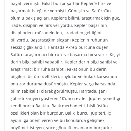
hayatı vermişti. Fakat bu zor şartlar Kepler’e hırs ve
başarmak isteği de vermişti. Güneş’in ve Satürn’ün
olumlu bakış açıları, Kepler’e bilimi, araştırmak için güç,
irade, disiplin ve hırs veriyordu. Kepler başarının
disiplinden, mücadeleden, iradaden geldiğini
biliyordu. Başaracağım sloganı Kepler’in ruhunun
sessiz çığlıklarıdır. Haritada Akrep burcuna düşen
Satürn araştırmacı bir ruh ve başarma hırsı verir. Kişiyi
derin bilgi sahibi yapabilir. Kepler derin bilgi sahibi ve
araştırmacı bir ruha sahipti. Fakat onun bu derin
bilgileri, üstün özellikleri, soylular ve hukuk karşısında
onu zor duruma düşürmüştü. Kepler yargı karşısında
bilim sabıkalısı olarak görülmüştü. Haritada, şanı
şöhreti kariyeri gösteren 10’uncu evde, Jüpiter yönettiği
kendi burcu Balık’ta. Balık merhametli, hisli üstün
özellikleri olan bir burçdur. Balık burcu Jüpiteri, iç
aydınlığa önem veren ve bu konularda gelişmek,
büyümek isteyen, yüce gönullü insanların burçudur.