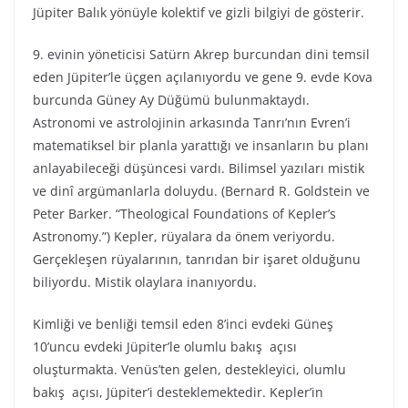
Jüpiter Balık yönüyle kolektif ve gizli bilgiyi de gösterir.
9. evinin yöneticisi Satürn Akrep burcundan dini temsil
eden Jüpiter’le üçgen açılanıyordu ve gene 9. evde Kova
burcunda Güney Ay Düğümü bulunmaktaydı.
Astronomi ve astrolojinin arkasında Tanrı’nın Evren’i
matematiksel bir planla yarattığı ve insanların bu planı
anlayabileceği düşüncesi vardı. Bilimsel yazıları mistik
ve dinî argümanlarla doluydu. (Bernard R. Goldstein ve
Peter Barker. “Theological Foundations of Kepler’s
Astronomy.”) Kepler, rüyalara da önem veriyordu.
Gerçekleşen rüyalarının, tanrıdan bir işaret olduğunu
biliyordu. Mistik olaylara inanıyordu.
Kimliği ve benliği temsil eden 8’inci evdeki Güneş
10’uncu evdeki Jüpiter’le olumlu bakış açısı
oluşturmakta. Venüs’ten gelen, destekleyici, olumlu
bakış açısı, Jüpiter’i desteklemektedir. Kepler’in