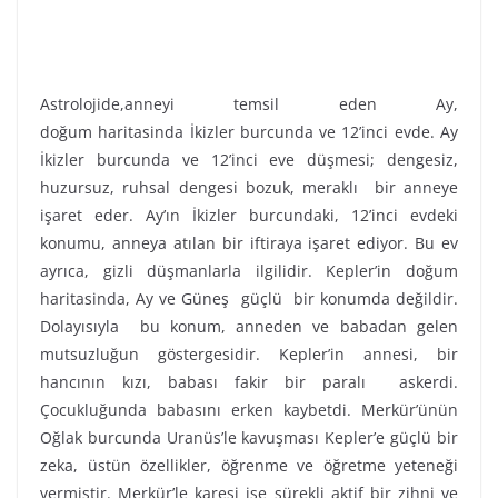
Astrolojide,anneyi temsil eden Ay,
doğum haritasinda İkizler burcunda ve 12’inci evde. Ay
İkizler burcunda ve 12’inci eve düşmesi; dengesiz,
huzursuz, ruhsal dengesi bozuk, meraklı bir anneye
işaret eder. Ay’ın İkizler burcundaki, 12’inci evdeki
konumu, anneya atılan bir iftiraya işaret ediyor. Bu ev
ayrıca, gizli düşmanlarla ilgilidir. Kepler’in doğum
haritasinda, Ay ve Güneş güçlü bir konumda değildir.
Dolayısıyla bu konum, anneden ve babadan gelen
mutsuzluğun göstergesidir. Kepler’in annesi, bir
hancının kızı, babası fakir bir paralı askerdi.
Çocukluğunda babasını erken kaybetdi. Merkür’ünün
Oğlak burcunda Uranüs’le kavuşması Kepler’e güçlü bir
zeka, üstün özellikler, öğrenme ve öğretme yeteneği
vermiştir. Merkür’le karesi ise sürekli aktif bir zihni ve