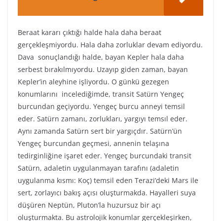
Beraat kararı çıktığı halde hala daha beraat
gerçekleşmiyordu. Hala daha zorluklar devam ediyordu.
Dava sonuçlandığı halde, bayan Kepler hala daha
serbest bırakılmıyordu. Uzayıp giden zaman, bayan
Kepler’in aleyhine işliyordu. O günkü gezegen
konumlarını incelediğimde, transit Satürn Yengeç
burcundan geçiyordu. Yengeç burcu anneyi temsil
eder. Satürn zamanı, zorlukları, yargıyı temsıl eder.
Aynı zamanda Satürn sert bir yargıçdır. Satürn’ün
Yengeç burcundan geçmesi, annenin telaşına
tedirginliğine işaret eder. Yengeç burcundaki transit
Satürn, adaletin uygulanmayan tarafını (adaletin
uygulanma kısmı: Koç) temsil eden Terazi’deki Mars ile
sert, zorlayıcı bakış açısı oluşturmakda. Hayalleri suya
düşüren Neptün, Pluton’la huzursuz bir açı
oluşturmakta. Bu astrolojik konumlar gerçekleşirken,