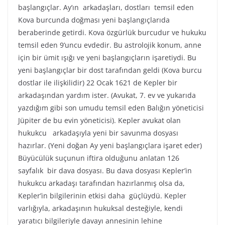
başlangıçlar. Ay’ın arkadaşları, dostları temsil eden
Kova burcunda doğması yeni başlangıçlarıda
beraberinde getirdi. Kova özgürlük burcudur ve hukuku
temsil eden 9’uncu evdedir. Bu astrolojik konum, anne
için bir ümit ışığı ve yeni başlangıçların işaretiydi. Bu
yeni başlangıçlar bir dost tarafından geldi (Kova burcu
dostlar ile ilişkilidir) 22 Ocak 1621 de Kepler bir
arkadaşından yardım ister. (Avukat, 7. ev ve yukarıda
yazdığım gibi son umudu temsil eden Balığın yöneticisi
Jüpiter de bu evin yöneticisi). Kepler avukat olan
hukukcu arkadaşıyla yeni bir savunma dosyası
hazırlar. (Yeni doğan Ay yeni başlangıçlara işaret eder)
Büyücülük suçunun iftira olduğunu anlatan 126
sayfalık bir dava dosyası. Bu dava dosyası Kepler’in
hukukcu arkadaşı tarafından hazırlanmış olsa da,
Kepler’in bilgilerinin etkisi daha güçlüydü. Kepler
varlığıyla, arkadaşının hukuksal desteğiyle, kendi
yaratıcı bilgileriyle davayı annesinin lehine