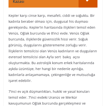
Kazası
Kepler karşı cinse karşı, mesafeli, ciddi ve soğuktu. Bir
kadınla beraber olması için, duygusal his duyması
gerekiyordu. Kepler’in haritasında ilişkileri temsil eden
Venüs, Oğlak burcunda ve 8’inci evde. Venüs Oğlak
burcunda, ilişkilerde güvensizlik hissi verir. Soğuk
görünüş, duygularını gösterememe zorluğu verir.
İlişkilerin temsilcisi olan Venüs kadınların ve duyguların
evrensel temsilcisi olan Ay’la sert bakış açısı
oluşturmakta. Bu astrolojik konum erkek haritalarında
aşkda üzüntüye, her hangi bir nedenle ayrılığa,
kadınlarla anlaşamamaya, çekingenliğe ve mutsuzluğa
işaret edebilir.
7’inci ev açık düşmanlıkları, hukiki ve yasal konuları
temsil eder. 7’inci evdeki Uranüs ve Merkür
kavuşumunun Oğlak burcunda gerçekleşmesi ve