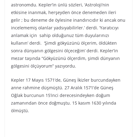
astronomdu. Kepler’in ünlü sözleri, ‘Astroloji’nin
etkisine inanmak, herşeyden önce denemeden ileri
gelir ; bu deneme de öylesine inandırıcıdır ki ancak onu
incelememiş olanlar yadsıyabilirler.’ derdi. ‘Yaratıcıyı
anlamak için sahip olduğunuz tüm duyularınızı
kullanın’ derdi. ‘Şimdi gökyüzünü ölçerim, öldükten
sonra dünyanın gölgesini ölçeceğim’ derdi. Kepler’in
mezar taşında “Gökyüzünü ölçerdim, şimdi dünyanın
gölgesini ölçüyorum” yazıyordu.
Kepler 17 Mayıs 1571’de, Güneş İkizler burcundayken
anne rahmine düşmüştü. 27 Aralık 1571’de Güneş
Oğlak burcunun 15’inci derecesindeyken doğum
zamanından önce doğmuştu. 15 kasım 1630 yılında
ölmüştü.