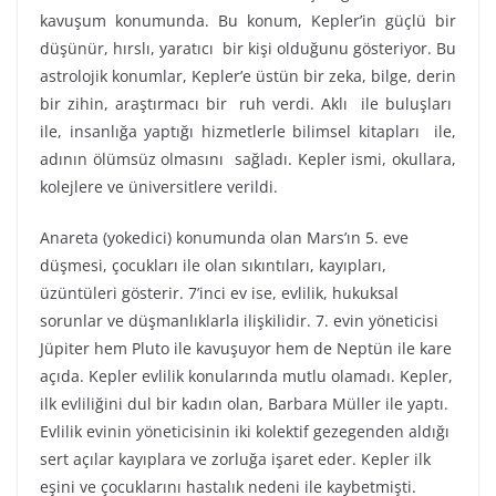
kavuşum konumunda. Bu konum, Kepler’in güçlü bir
düşünür, hırslı, yaratıcı bir kişi olduğunu gösteriyor. Bu
astrolojik konumlar, Kepler’e üstün bir zeka, bilge, derin
bir zihin, araştırmacı bir ruh verdi. Aklı ile buluşları
ile, insanlığa yaptığı hizmetlerle bilimsel kitapları ile,
adının ölümsüz olmasını sağladı. Kepler ismi, okullara,
kolejlere ve üniversitlere verildi.
Anareta (yokedici) konumunda olan Mars’ın 5. eve
düşmesi, çocukları ile olan sıkıntıları, kayıpları,
üzüntüleri gösterir. 7’inci ev ise, evlilik, hukuksal
sorunlar ve düşmanlıklarla ilişkilidir. 7. evin yöneticisi
Jüpiter hem Pluto ile kavuşuyor hem de Neptün ile kare
açıda. Kepler evlilik konularında mutlu olamadı. Kepler,
ilk evliliğini dul bir kadın olan, Barbara Müller ile yaptı.
Evlilik evinin yöneticisinin iki kolektif gezegenden aldığı
sert açılar kayıplara ve zorluğa işaret eder. Kepler ilk
eşini ve çocuklarını hastalık nedeni ile kaybetmişti.