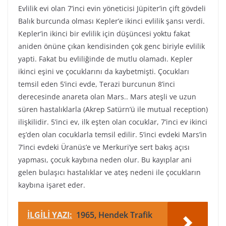
Evlilik evi olan 7’inci evin yöneticisi Jüpiter’in çift gövdeli
Balık burcunda olması Kepler’e ikinci evlilik şansı verdi.
Kepler’in ikinci bir evlilik için düşüncesi yoktu fakat
aniden önüne çıkan kendisinden çok genc biriyle evlilik
yapti. Fakat bu evliliğinde de mutlu olamadı. Kepler
ikinci eşini ve çocuklarını da kaybetmişti. Çocukları
temsil eden 5’inci evde, Terazi burcunun 8’inci
derecesinde anareta olan Mars.. Mars ateşli ve uzun
süren hastalıklarla (Akrep Satürn’ü ile mutual reception)
ilişkilidir. 5’inci ev, ilk eşten olan cocuklar, 7’inci ev ikinci
eş’den olan cocuklarla temsil edilir. 5’inci evdeki Mars’in
7’inci evdeki Üranüs’e ve Merkuri’ye sert bakış açısı
yapması, çocuk kaybına neden olur. Bu kayıplar ani
gelen bulaşıcı hastalıklar ve ateş nedeni ile çocukların
kaybına işaret eder.
İLGİLİ YAZI:
1965, Hendek Trafik