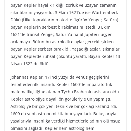
bayan Kepler hayal kırıklığı, zorluk ve uzayan zamanın
sıkıntılarını yaşıyordu. 3 Ekim 1621’de ise Württemberk
Dükü (Ülke topraklarının otorite figürü= Yengeç Satürn)
bayan Kepler’in serbest bırakılmasını istedi. 3 Ekim
1621’de transit Yengeç Satürn’ü natal Jüpiter’i üçgen
açılamaya. Bütün bu astrolojik olaylar gercekleşirken
bayan Kepler serbest bırakıldı. Yaşadığı acılar, sıkıntılar
bayan Keplerde ruhsal çöküntü yarattı. Bayan Kepler 13
Nisan 1622 de öldü.
Johannas Kepler, 17’inci yüzyılda Venüs geçişlerini
tespit eden ilk insandı. Kepler 1600’de imparatorluk
matematikçiliğine atanan Tycho Brahe’nin asistanı oldu.
Kepler astrolojiye dayalı ön görüleriyle ün yapmıştı.
Astrolojiye bir çok yeni teknik ve bir çok açı kazandırdı.
1609 da yeni astronomi kitabını yayınladı. Buluşlarıyla
yasalarıyla insanlığa verdiği hizmetlerle adının ölümsüz
olmasını sağladı. Kepler hem astroloğ hem