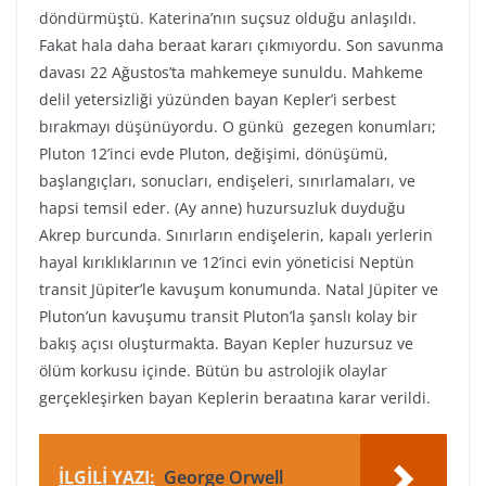
döndürmüştü. Katerina’nın suçsuz olduğu anlaşıldı.
Fakat hala daha beraat kararı çıkmıyordu. Son savunma
davası 22 Ağustos’ta mahkemeye sunuldu. Mahkeme
delil yetersizliği yüzünden bayan Kepler’i serbest
bırakmayı düşünüyordu. O günkü gezegen konumları;
Pluton 12’inci evde Pluton, değişimi, dönüşümü,
başlangıçları, sonucları, endişeleri, sınırlamaları, ve
hapsi temsil eder. (Ay anne) huzursuzluk duyduğu
Akrep burcunda. Sınırların endişelerin, kapalı yerlerin
hayal kırıklıklarının ve 12’inci evin yöneticisi Neptün
transit Jüpiter’le kavuşum konumunda. Natal Jüpiter ve
Pluton’un kavuşumu transit Pluton’la şanslı kolay bir
bakış açısı oluşturmakta. Bayan Kepler huzursuz ve
ölüm korkusu içinde. Bütün bu astrolojik olaylar
gerçekleşirken bayan Keplerin beraatına karar verildi.
İLGİLİ YAZI:
George Orwell