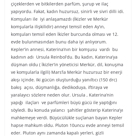
çiçeklerden ve bitkilerden parfüm, şurup ve ilaç
yapıyordu. Fakat, kadın huzursuz, sinirli ve sivri dilli idi.
Komşuları ile iyi anlaşamazdı (İkizler ve Merkür
komşularla ilişkilidir) anneyi temsil eden Ay’ın,
komşuları temsil eden İkizler burcunda olması ve 12.
evde bulunmasından bunu daha iyi anlıyorum.
Kepler’in annesi, Katerina’nın bir komşusu vardı bu
kadının adı Ursula Reinbol’du. Bu kadın, Katerina’ya
düşman oldu ( İkizler’in yöneticisi Merkür, dil, konuşma
ve komşularla ilgili) Mars’la Merkür huzursuz bir enerji
akışı içinde. Iki gücün oluşturduğu yanıltıcı (150 drc)
bakış açısı, düşmanlığa, dedikoduya, iftiraya ve
yaralayıcı sözlere neden olur. Ursula , Katerina’nin
yapığı ilaçları ve parfümleri büyü gücü ile yaptığını
söyledi. Bu konuda yalancı şahitler gösterip Katerina’yı
mahkemeye verdi. Büyücülükle suçlanan bayan Kepler
hapse mahkum oldu. Pluton 10uncu evde anneyi temsil
eder. Pluton aynı zamanda kapalı yerleri, gizli