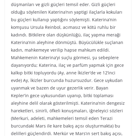
düşmanları ve gizli güçleri temsil eder. Gizli güçleri
olduğu söylenilen Katerina’nın yaptigi ilaçlarla kokuları
bu güçleri kullanıp yaptığını söylemişti. Katerina’nin
komşusu Ursula Reinbol, acımasız ve kötü ruhlu bir
kadındı. Bitkilere olan düşkünlüğü, ilaç yapma meraği
Katerina’nin aleyhine dönmüştü. Büyücülükle suçlanan
kadın, mahkemeye verilip hapse mahkum edildi.
Mahkemenin Katerina’yi suçlu görmesi, şu sebeplere
dayanıyordu; Katerina, ilaç ve parfüm yapmak için gece
kalkıp bitki topluyordu (Ay, anne İkizler’de ve 12’inci
evde) Ay, İkizler burcunda huzursuzdur. Gece uykudan
uyanmak ve bazen de uyur gezerlik verir. Bayan
Kepler’in gece uykusundan uyanıp, bitki toplaması
aleyhine delil olarak gösterilmişti. Katerina’nin dengesiz
hareketleri, sinirli, öfkeli konuşmaları, iğneleyici sözleri
(Merkuri, adeleti, mahkemeleri temsil eden Terazi
burcundaki Mars ile kare bakış açısı oluşturmakta) bu
delilleri güçlendirdi. Merkür ve Mars’ın sert bakış açısı,