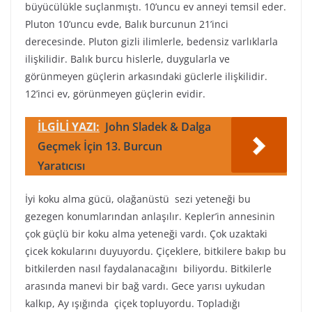
büyücülükle suçlanmıştı. 10’uncu ev anneyi temsil eder.
Pluton 10’uncu evde, Balık burcunun 21’inci
derecesinde. Pluton gizli ilimlerle, bedensiz varlıklarla
ilişkilidir. Balık burcu hislerle, duygularla ve
görünmeyen güçlerin arkasındaki güclerle ilişkilidir.
12’inci ev, görünmeyen güçlerin evidir.
İLGİLİ YAZI:
John Sladek & Dalga
Geçmek İçin 13. Burcun
Yaratıcısı
İyi koku alma gücü, olağanüstü sezi yeteneği bu
gezegen konumlarından anlaşılır. Kepler’in annesinin
çok güçlü bir koku alma yeteneği vardı. Çok uzaktaki
çicek kokularını duyuyordu. Çiçeklere, bitkilere bakıp bu
bitkilerden nasıl faydalanacağını biliyordu. Bitkilerle
arasında manevi bir bağ vardı. Gece yarısı uykudan
kalkıp, Ay ışığında çiçek topluyordu. Topladığı