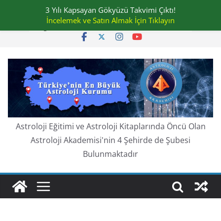
Skip
3 Yılı Kapsayan Gökyüzü Takvimi Çıktı!
Cumartesi, Ağustos 8, 2026
to
İncelemek ve Satın Almak İçin Tıklayın
En güncel:
content
Astroloji Eğitimi ve Astroloji Kitaplarında Öncü Olan
Astroloji Akademisi'nin 4 Şehirde de Şubesi
Bulunmaktadır