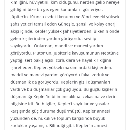
kimliğini, hüviyetini, kim olduğunu, nerden gelip nereye
gitdiğini bize bu gezegen konumları gösteriyor.
Jüpiter’in 10’uncu evdeki konumu ve 8’inci evdeki yüksek
şahsiyetleri temsil eden Güneşle, şanslı ve kolay enerji
akışı içinde. Kepler yüksek şahsiyetlerden, ülkenin önde
gelen kişilerinden yardım görüyordu, sevilip
sayılıyordu. Onlardan, maddi ve manevi yardım
görüyordu. Pluton’un, Jupiter’le kavuşumunun Neptün’e
yaptiği sert bakış açısı, zorluklara ve hayal kırıklğina
işaret eder. Kepler, yüksek makamlardaki kişilerden,
maddi ve manevi yardım görüyordu fakat zorluk ve
düsmanlık da görüyordu. Kepler’in gizli düşmanları
vardı ve bu düşmanlar çok güçlüydü. Bu güçlü kişilerin
düşmanlığı Kepler’in bilimine aklına, zekasına ve derin
bilgisine idi. Bu bilgiler, Kepler’i soylular ve yasalar
karşışında güç duruma düşürmüştü. Kepler annesi
yüzünden de, hukuk ve toplum karşısında büyük
zorluklar yaşamıştı. Bilindiği gibi, Kepler’in annesi