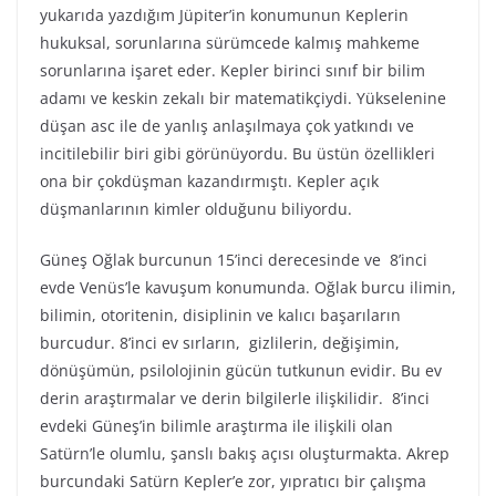
yukarıda yazdığım Jüpiter’in konumunun Keplerin
hukuksal, sorunlarına sürümcede kalmış mahkeme
sorunlarına işaret eder. Kepler birinci sınıf bir bilim
adamı ve keskin zekalı bir matematikçiydi. Yükselenine
düşan asc ile de yanlış anlaşılmaya çok yatkındı ve
incitilebilir biri gibi görünüyordu. Bu üstün özellikleri
ona bir çokdüşman kazandırmıştı. Kepler açık
düşmanlarının kimler olduğunu biliyordu.
Güneş Oğlak burcunun 15’inci derecesinde ve 8’inci
evde Venüs’le kavuşum konumunda. Oğlak burcu ilimin,
bilimin, otoritenin, disiplinin ve kalıcı başarıların
burcudur. 8’inci ev sırların, gizlilerin, değişimin,
dönüşümün, psilolojinin gücün tutkunun evidir. Bu ev
derin araştırmalar ve derin bilgilerle ilişkilidir. 8’inci
evdeki Güneş’in bilimle araştırma ile ilişkili olan
Satürn’le olumlu, şanslı bakış açısı oluşturmakta. Akrep
burcundaki Satürn Kepler’e zor, yıpratıcı bir çalışma