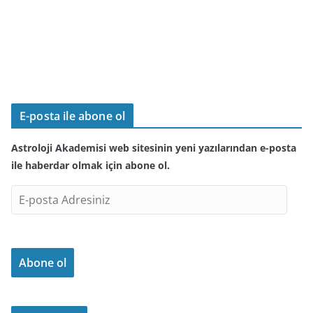
E-posta ile abone ol
Astroloji Akademisi web sitesinin yeni yazılarından e-posta
ile haberdar olmak için abone ol.
E
-
p
o
Abone ol
s
t
a