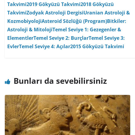
Takvimi
2019 Gökyüzü Takvimi
2018 Gökyüzü
Takvimi
Zodyak Astroloji Dergisi
Uranian Astroloji &
Kozmobiyoloji
Asteroid Sözlüğü (Program)
Bitkiler:
Astroloji & Mitoloji
Temel Seviye 1: Gezegenler &
Elementler
Temel Seviye 2: Burçlar
Temel Seviye 3:
Evler
Temel Seviye 4: Açılar
2015 Gökyüzü Takvimi
Bunları da sevebilirsiniz