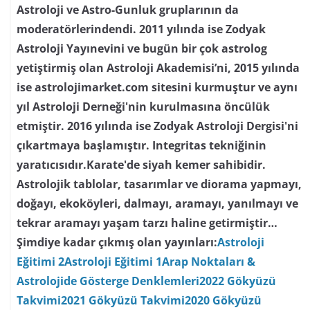
Astroloji ve Astro-Gunluk gruplarının da
moderatörlerindendi. 2011 yılında ise Zodyak
Astroloji Yayınevini ve bugün bir çok astrolog
yetiştirmiş olan Astroloji Akademisi’ni, 2015 yılında
ise astrolojimarket.com sitesini kurmuştur ve aynı
yıl Astroloji Derneği'nin kurulmasına öncülük
etmiştir. 2016 yılında ise Zodyak Astroloji Dergisi'ni
çıkartmaya başlamıştır. Integritas tekniğinin
yaratıcısıdır.Karate'de siyah kemer sahibidir.
Astrolojik tablolar, tasarımlar ve diorama yapmayı,
doğayı, ekoköyleri, dalmayı, aramayı, yanılmayı ve
tekrar aramayı yaşam tarzı haline getirmiştir…
Şimdiye kadar çıkmış olan yayınları:
Astroloji
Eğitimi 2
Astroloji Eğitimi 1
Arap Noktaları &
Astrolojide Gösterge Denklemleri
2022 Gökyüzü
Takvimi
2021 Gökyüzü Takvimi
2020 Gökyüzü