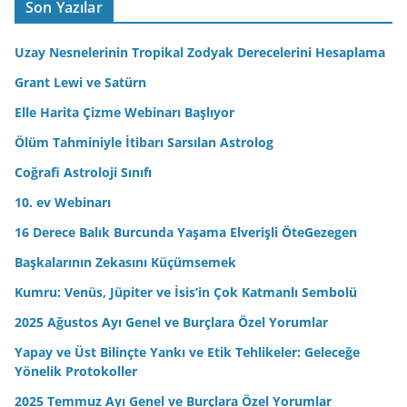
A
Son Yazılar
d
r
Uzay Nesnelerinin Tropikal Zodyak Derecelerini Hesaplama
e
Grant Lewi ve Satürn
s
Elle Harita Çizme Webinarı Başlıyor
i
n
Ölüm Tahminiyle İtibarı Sarsılan Astrolog
i
Coğrafi Astroloji Sınıfı
z
10. ev Webinarı
16 Derece Balık Burcunda Yaşama Elverişli ÖteGezegen
Başkalarının Zekasını Küçümsemek
Kumru: Venüs, Jüpiter ve İsis’in Çok Katmanlı Sembolü
2025 Ağustos Ayı Genel ve Burçlara Özel Yorumlar
Yapay ve Üst Bilinçte Yankı ve Etik Tehlikeler: Geleceğe
Yönelik Protokoller
2025 Temmuz Ayı Genel ve Burçlara Özel Yorumlar