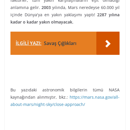
faktörler, tüm yakın karşılaşmaların eşit olmadığı
anlamına gelir.
2003
yılında, Mars neredeyse 60.000 yıl
içinde Dünya'ya en yakın yaklaşımı yaptı!
2287 yılına
kadar o kadar yakın olmayacak.
İLGİLİ YAZI:
Savaş Çığlıkları
Bu yazıdaki astronomik bilgilerin tümü NASA
kaynağından alınmıştır, bkz.:
https://mars.nasa.gov/all-
about-mars/night-sky/close-approach/