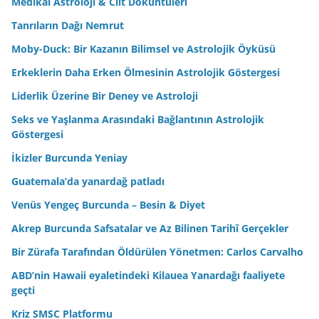
Medikal Astroloji & Cilt Döküntüleri
Tanrıların Dağı Nemrut
Moby-Duck: Bir Kazanın Bilimsel ve Astrolojik Öyküsü
Erkeklerin Daha Erken Ölmesinin Astrolojik Göstergesi
Liderlik Üzerine Bir Deney ve Astroloji
Seks ve Yaşlanma Arasındaki Bağlantının Astrolojik
Göstergesi
İkizler Burcunda Yeniay
Guatemala’da yanardağ patladı
Venüs Yengeç Burcunda – Besin & Diyet
Akrep Burcunda Safsatalar ve Az Bilinen Tarihî Gerçekler
Bir Zürafa Tarafından Öldürülen Yönetmen: Carlos Carvalho
ABD’nin Hawaii eyaletindeki Kilauea Yanardağı faaliyete
geçti
Kriz SMSC Platformu