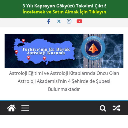
Skip
3 Yılı Kapsayan Gökyüzü Takvimi Çıktı!
Cuma, Ağustos 7, 2026
to
İncelemek ve Satın Almak İçin Tıklayın
En güncel:
content
Astroloji Eğitimi ve Astroloji Kitaplarında Öncü Olan
Astroloji Akademisi'nin 4 Şehirde de Şubesi
Bulunmaktadır