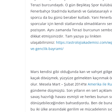
Terazi burcundaydı. O gün Beşiktaş Spor Kulübü’
Fenerbahçe Stadı’nda kutlandı ve Galatasaraylı 
sporcu da bu günü beraber kutladı. Yani Fenerb
sporcular için kendi statlarında olmadıklarını s
pozisyon. Aynı zamanda Terazi burcunun semboliz
dikkat etmişsinizdir. Tam yazıya şu linkten
ulaşabilirsiniz:
https://astrolojiakademisi.com/
ve-genclik-bayrami/
Mars kendisi gibi olduğunda kan ve vahşet gölge 
kaçak dövüşmek, yüzyüze gelmekten kaçınmak ör
olur. Mesela Mart – Şubat 2014'te
Amerika ile Ru
gündeme düşmüştü. Son yılların en sert açıklama
savaş hazırlığı havası esmişti ve herkes bunun s
dönüşebileceğinden bahsediyordu. Ben de buna d
bu iki ülke arasındaki gerilim ve mücadelenin sı