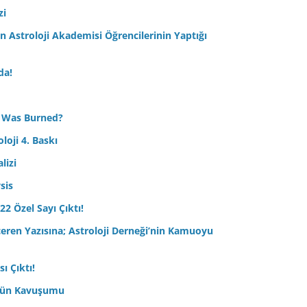
zi
Astroloji Akademisi Öğrencilerinin Yaptığı
da!
 Was Burned?
loji 4. Baskı
lizi
sis
22 Özel Sayı Çıktı!
çeren Yazısına; Astroloji Derneği’nin Kamuoyu
ı Çıktı!
ptün Kavuşumu