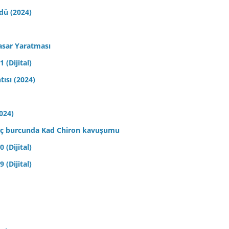
ldü (2024)
asar Yaratması
 (Dijital)
tısı (2024)
2024)
 Koç burcunda Kad Chiron kavuşumu
 (Dijital)
 (Dijital)