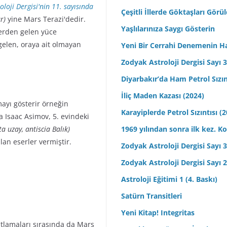
oloji Dergisi'nin 11. sayısında
Çeşitli İllerde Göktaşları Görü
r)
yine Mars Terazi'dedir.
Yaşlılarınıza Saygı Gösterin
yerden gelen yüce
 gelen, oraya ait olmayan
Yeni Bir Cerrahi Denemenin H
Zodyak Astroloji Dergisi Sayı 31
Diyarbakır’da Ham Petrol Sızın
İliç Maden Kazası (2024)
ayı gösterir örneğin
Karayiplerde Petrol Sızıntısı (
a Isaac Asimov, 5. evindeki
ta uzay, antiscia Balık)
1969 yılından sonra ilk kez.
lan eserler vermiştir.
Zodyak Astroloji Dergisi Sayı 30
Zodyak Astroloji Dergisi Sayı 29
Astroloji Eğitimi 1 (4. Baskı)
Satürn Transitleri
Yeni Kitap! Integritas
utlamaları sırasında da Mars