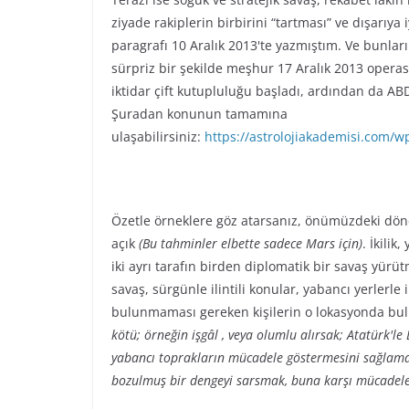
ziyade rakiplerin birbirini “tartması” ve dışarıy
paragrafı 10 Aralık 2013'te yazmıştım. Ve bunlar
sürpriz bir şekilde meşhur 17 Aralık 2013 operas
iktidar çift kutupluluğu başladı, ardından da AB
Şuradan konunun tamamına
ulaşabilirsiniz:
https://astrolojiakademisi.com/w
Özetle örneklere göz atarsanız, önümüzdeki dön
açık
(Bu tahminler elbette sadece Mars için)
. İkili
iki ayrı tarafın birden diplomatik bir savaş yür
savaş, sürgünle ilintili konular, yabancı yerlerle i
bulunmaması gereken kişilerin o lokasyonda bu
kötü; örneğin işgâl , veya olumlu alırsak; Atatürk'le
yabancı toprakların mücadele göstermesini sağlamak
bozulmuş bir dengeyi sarsmak, buna karşı mücadele