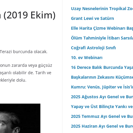
r
Uzay Nesnelerinin Tropikal Z
 (2019 Ekim)
e
Grant Lewi ve Satürn
s
Elle Harita Çizme Webinarı Baş
i
n
Ölüm Tahminiyle İtibarı Sarsıl
i
Coğrafi Astroloji Sınıfı
 Terazi burcunda olacak.
z
10. ev Webinarı
 onun zararda veya güçsüz
16 Derece Balık Burcunda Yaş
arılı olabilir de. Tarih ve
Başkalarının Zekasını Küçüm
kleriyle dolu.
Kumru: Venüs, Jüpiter ve İsis
2025 Ağustos Ayı Genel ve Bur
Yapay ve Üst Bilinçte Yankı ve
2025 Temmuz Ayı Genel ve Bur
2025 Haziran Ayı Genel ve Bur