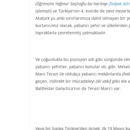
(Öğrencim Yağmur Saçlıoğlu bu haritayı
Zodyak Astr
işlemişti)
ve Türkiye'nin 4. evinde de
(anıt mezarla
Atatürk şu anki sınırlarımıza dahil olmayan bir 
kurtarıcımız olarak, yabancı şehir ve ülkelerden
topraklarla çevrelenmiş yatmaktadır.
Ve çoğunlukla bu pozisyon adı gibi sürgünde olm
yabancı şehirler, yabancı konular vb. gibi. Mesel
Mars Terazi ile oldukça yabancı mekânlarda
(hat
geçen, indirekt bir mücadeleyi
(iki vakıf gibi)
ele a
Battlestar Galactica'nın da Terazi Mars'ı var.
Veya bir başka Türkiye'den örnek; ilk 19 Mayıs k