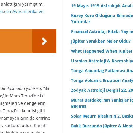
anlattığını yazmıştım;
19 Mayıs 1919 Astrolojik Anali
isi.com/wp/amerika-ve-
Kuzey Kore Olduğunu Bilmeden 
Yorumlar
Finansal Astroloji Kitabı Yayın
Jüpiter Yanıkken Neler Oldu?
What Happened When Jupiter
Uranian Astroloji & Kozmobiyo
Tonga Yanardağ Patlaması Ana
Tonga Volcanic Eruption Analy
rdımlaşmanın yanısıra)
“iki
Zodyak Astroloji Dergisi 22. 20
neğin Mars Terazi’de iki
Murat Bardakçı’nın Yanlışlar İ
işmeleri ve dengelerin
Bildirisi
 Terazi’de kendisi gibi
Solar Return Kitabının 2. Baskıs
 oynamayanların da emrine
r, korkutucudur. Karşıtı
Balık Burcunda Jüpiter & Ne
n bu korkutucu olmaktan