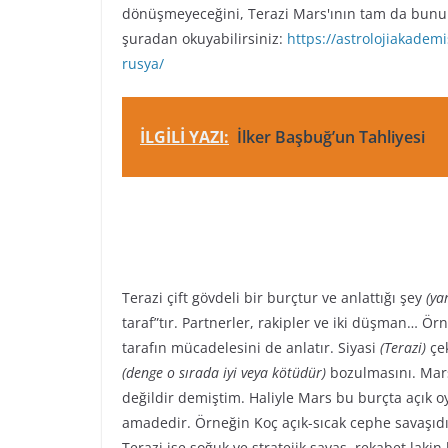
dönüşmeyeceğini, Terazi Mars'ının tam da bunu 
şuradan okuyabilirsiniz:
https://astrolojiakadem
rusya/
İLGİLİ YAZI:
İlker Başbuğ’un Tahliyesi
Terazi çift gövdeli bir burçtur ve anlattığı şey
(ya
taraf”tır. Partnerler, rakipler ve iki düşman… Ör
tarafın mücadelesini de anlatır. Siyasi
(Terazi)
çek
(denge o sırada iyi veya kötüdür)
bozulmasını. Mars
değildir demiştim. Haliyle Mars bu burçta açık
amadedir. Örneğin Koç açık-sıcak cephe savaşıdı
Terazi ise soğuk ve stratejik savaş, rekabet laki