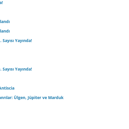
a!
nlandı
nlandı
. Sayısı Yayında!
. Sayısı Yayında!
Antiscia
anrılar: Ülgen, Jüpiter ve Marduk