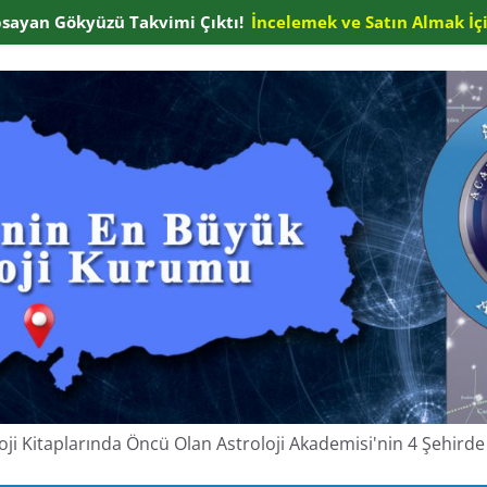
apsayan Gökyüzü Takvimi Çıktı!
İncelemek ve Satın Almak İçi
oloji Kitaplarında Öncü Olan Astroloji Akademisi'nin 4 Şehir