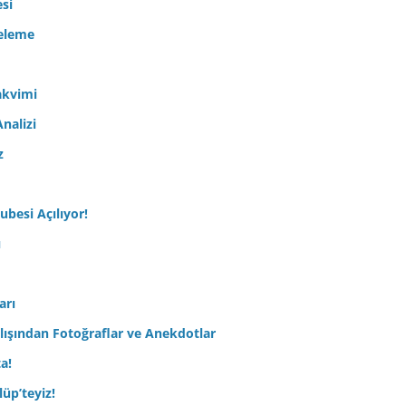
esi
celeme
akvimi
nalizi
z
ubesi Açılıyor!
ı
arı
lışından Fotoğraflar ve Anekdotlar
ta!
üp’teyiz!