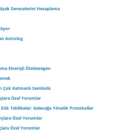
odyak Derecelerini Hesaplama
lıyor
an Astrolog
ama Elverişli ÖteGezegen
semek
’in Çok Katmanlı Sembolü
çlara Özel Yorumlar
 Etik Tehlikeler: Geleceğe Yönelik Protokoller
çlara Özel Yorumlar
çlara Özel Yorumlar