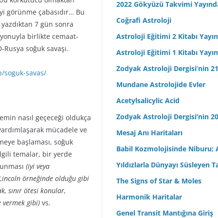
2022 Gökyüzü Takvimi Yayınd
a iyi görünme çabasıdır… Bu
Coğrafi Astroloji
ı yazdıktan 7 gün sonra
yonuyla birlikte cemaat-
Astroloji Eğitimi 2 Kitabı Yayı
D-Rusya soğuk savaşı.
Astroloji Eğitimi 1 Kitabı Yayı
Zodyak Astroloji Dergisi’nin 21
p/soguk-savas/
Mundane Astrolojide Evler
Acetylsalicylic Acid
Zodyak Astroloji Dergisi’nin 20
emin nasıl geçeceği oldukça
k, yardımlaşarak mücadele ve
Mesaj Anı Haritaları
ütmeye başlaması, soğuk
Babil Kozmolojisinde Niburu; 
lgili temalar, bir yerde
Yıldızlarla Dünyayı Süsleyen T
lunması
(iyi veya
 Lincoln örneğinde olduğu gibi
The Signs of Star & Moles
, sınır ötesi konular,
Harmonik Haritalar
 vermek gibi)
vs.
Genel Transit Mantığına Giriş