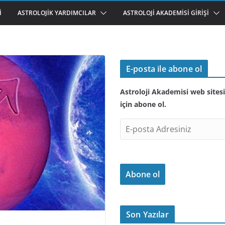
I
ASTROLOJIK YARDIMCILAR
ASTROLOJI AKADEMISI GIRIŞI
E-posta ile abone ol
Astroloji Akademisi web sitesi
için abone ol.
E
-
p
o
Abone ol
s
t
a
A
Son Yazılar
d