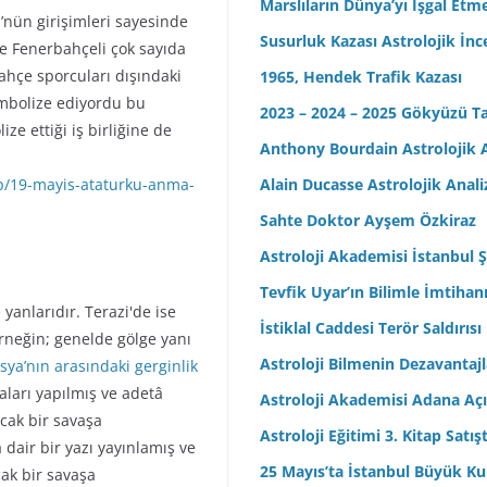
Marslıların Dünya’yı İşgal Etm
nün girişimleri sayesinde
Susurluk Kazası Astrolojik İn
ve Fenerbahçeli çok sayıda
ahçe sporcuları dışındaki
1965, Hendek Trafik Kazası
embolize ediyordu bu
2023 – 2024 – 2025 Gökyüzü T
e ettiği iş birliğine de
Anthony Bourdain Astrolojik A
wp/19-mayis-ataturku-anma-
Alain Ducasse Astrolojik Anali
Sahte Doktor Ayşem Özkiraz
Astroloji Akademisi İstanbul Ş
Tevfik Uyar’ın Bilimle İmtihan
yanlarıdır. Terazi'de ise
İstiklal Caddesi Terör Saldırısı
neğin; genelde gölge yanı
Astroloji Bilmenin Dezavantajl
sya’nın arasındaki gerginlik
ları yapılmış ve adetâ
Astroloji Akademisi Adana Açı
ıcak bir savaşa
Astroloji Eğitimi 3. Kitap Satış
air bir yazı yayınlamış ve
25 Mayıs’ta İstanbul Büyük Kul
cak bir savaşa