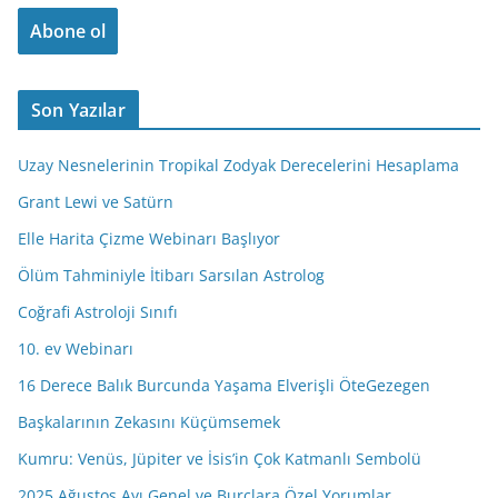
o
Abone ol
s
t
a
Son Yazılar
A
d
Uzay Nesnelerinin Tropikal Zodyak Derecelerini Hesaplama
r
e
Grant Lewi ve Satürn
s
Elle Harita Çizme Webinarı Başlıyor
i
Ölüm Tahminiyle İtibarı Sarsılan Astrolog
n
i
Coğrafi Astroloji Sınıfı
z
10. ev Webinarı
16 Derece Balık Burcunda Yaşama Elverişli ÖteGezegen
Başkalarının Zekasını Küçümsemek
Kumru: Venüs, Jüpiter ve İsis’in Çok Katmanlı Sembolü
2025 Ağustos Ayı Genel ve Burçlara Özel Yorumlar