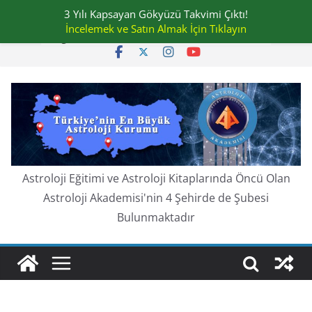
Skip
3 Yılı Kapsayan Gökyüzü Takvimi Çıktı!
Cuma, Ağustos 7, 2026
to
İncelemek ve Satın Almak İçin Tıklayın
En güncel:
content
Astroloji Eğitimi ve Astroloji Kitaplarında Öncü Olan
Astroloji Akademisi'nin 4 Şehirde de Şubesi
Bulunmaktadır