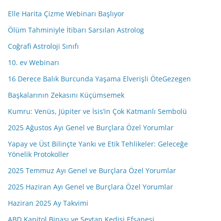
s
Elle Harita Çizme Webinarı Başlıyor
i
Ölüm Tahminiyle İtibarı Sarsılan Astrolog
n
i
Coğrafi Astroloji Sınıfı
z
10. ev Webinarı
16 Derece Balık Burcunda Yaşama Elverişli ÖteGezegen
Başkalarının Zekasını Küçümsemek
Kumru: Venüs, Jüpiter ve İsis’in Çok Katmanlı Sembolü
2025 Ağustos Ayı Genel ve Burçlara Özel Yorumlar
Yapay ve Üst Bilinçte Yankı ve Etik Tehlikeler: Geleceğe
Yönelik Protokoller
2025 Temmuz Ayı Genel ve Burçlara Özel Yorumlar
2025 Haziran Ayı Genel ve Burçlara Özel Yorumlar
Haziran 2025 Ay Takvimi
ABD Kapitol Binası ve Şeytan Kedisi Efsanesi