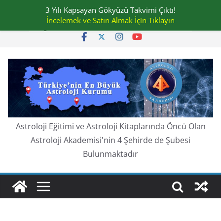
Skip
3 Yılı Kapsayan Gökyüzü Takvimi Çıktı!
Cuma, Ağustos 7, 2026
to
İncelemek ve Satın Almak İçin Tıklayın
En güncel:
content
Astroloji Eğitimi ve Astroloji Kitaplarında Öncü Olan
Astroloji Akademisi'nin 4 Şehirde de Şubesi
Bulunmaktadır