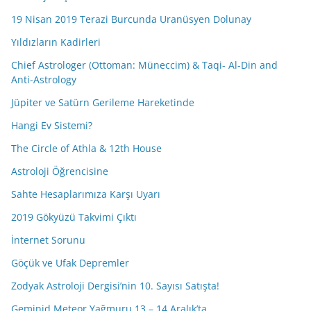
19 Nisan 2019 Terazi Burcunda Uranüsyen Dolunay
Yıldızların Kadirleri
Chief Astrologer (Ottoman: Müneccim) & Taqi- Al-Din and
Anti-Astrology
Jüpiter ve Satürn Gerileme Hareketinde
Hangi Ev Sistemi?
The Circle of Athla & 12th House
Astroloji Öğrencisine
Sahte Hesaplarımıza Karşı Uyarı
2019 Gökyüzü Takvimi Çıktı
İnternet Sorunu
Göçük ve Ufak Depremler
Zodyak Astroloji Dergisi’nin 10. Sayısı Satışta!
Geminid Meteor Yağmuru 13 – 14 Aralık’ta