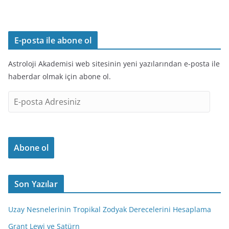
E-posta ile abone ol
Astroloji Akademisi web sitesinin yeni yazılarından e-posta ile
haberdar olmak için abone ol.
E
-
p
o
Abone ol
s
t
a
Son Yazılar
A
d
Uzay Nesnelerinin Tropikal Zodyak Derecelerini Hesaplama
r
e
Grant Lewi ve Satürn