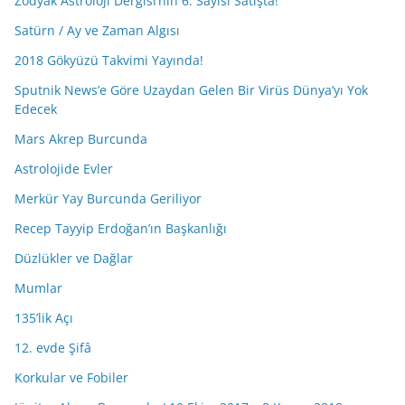
Zodyak Astroloji Dergisi’nin 6. Sayısı Satışta!
Satürn / Ay ve Zaman Algısı
2018 Gökyüzü Takvimi Yayında!
Sputnik News’e Göre Uzaydan Gelen Bir Virüs Dünya’yı Yok
Edecek
Mars Akrep Burcunda
Astrolojide Evler
Merkür Yay Burcunda Geriliyor
Recep Tayyip Erdoğan’ın Başkanlığı
Düzlükler ve Dağlar
Mumlar
135’lik Açı
12. evde Şifâ
Korkular ve Fobiler