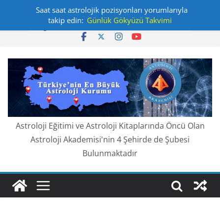
Skip
Saat saat astrolojik pozisyonları yorumlarıyla
Perşembe, Ağustos 6, 2026
to
takip edin:
Günlük Gökyüzü Takvimi
En güncel:
content
Astroloji Eğitimi ve Astroloji Kitaplarında Öncü Olan
Astroloji Akademisi'nin 4 Şehirde de Şubesi
Bulunmaktadır