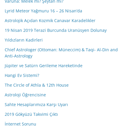
Varuna: Melek mi? Şeytan mı?
Lyrid Meteor Yağmuru 16 – 26 Nisan’da
Astrolojik Açıdan Kozmik Canavar Karadelikler
19 Nisan 2019 Terazi Burcunda Uranüsyen Dolunay
Yıldızların Kadirleri
Chief Astrologer (Ottoman: Müneccim) & Taqi- Al-Din and
Anti-Astrology
Jüpiter ve Satürn Gerileme Hareketinde
Hangi Ev Sistemi?
The Circle of Athla & 12th House
Astroloji Öğrencisine
Sahte Hesaplarımıza Karşı Uyarı
2019 Gökyüzü Takvimi Çıktı
İnternet Sorunu