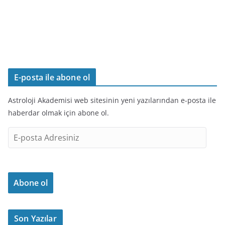
E-posta ile abone ol
Astroloji Akademisi web sitesinin yeni yazılarından e-posta ile
haberdar olmak için abone ol.
E
-
p
o
Abone ol
s
t
a
Son Yazılar
A