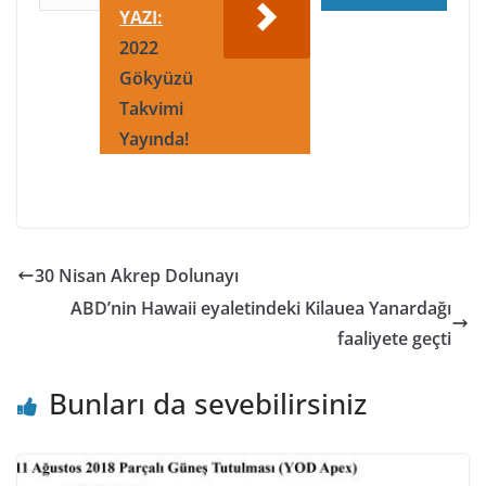
YAZI:
2022
Gökyüzü
Takvimi
Yayında!
30 Nisan Akrep Dolunayı
ABD’nin Hawaii eyaletindeki Kilauea Yanardağı
faaliyete geçti
Bunları da sevebilirsiniz