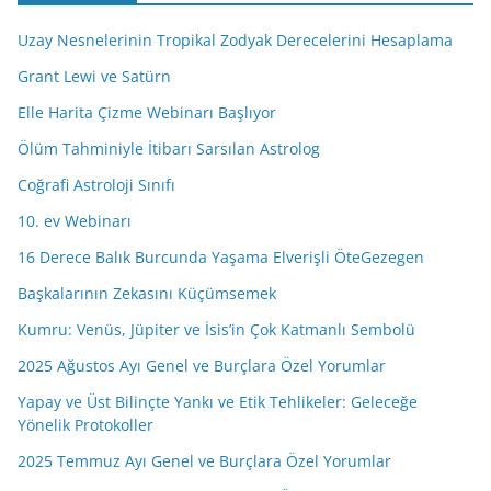
d
Uzay Nesnelerinin Tropikal Zodyak Derecelerini Hesaplama
r
e
Grant Lewi ve Satürn
s
Elle Harita Çizme Webinarı Başlıyor
i
Ölüm Tahminiyle İtibarı Sarsılan Astrolog
n
i
Coğrafi Astroloji Sınıfı
z
10. ev Webinarı
16 Derece Balık Burcunda Yaşama Elverişli ÖteGezegen
Başkalarının Zekasını Küçümsemek
Kumru: Venüs, Jüpiter ve İsis’in Çok Katmanlı Sembolü
2025 Ağustos Ayı Genel ve Burçlara Özel Yorumlar
Yapay ve Üst Bilinçte Yankı ve Etik Tehlikeler: Geleceğe
Yönelik Protokoller
2025 Temmuz Ayı Genel ve Burçlara Özel Yorumlar