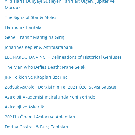
Yıldızlarla Dünyayı Süsleyen Tanrılar: Ülgen, Jüpiter ve
Marduk
The Signs of Star & Moles
Harmonik Haritalar
Genel Transit Mantığına Giriş
Johannes Kepler & AstroDatabank
LEONARDO DA VINCI – Delineations of Historical Geniuses
The Man Who Defies Death: Frane Selak
JRR Tolkien ve Kitapları üzerine
Zodyak Astroloji Dergisi’nin 18. 2021 Özel Sayısı Satışta!
Astroloji Akademisi İnciraltı’nda Yeni Yerinde!
Astroloji ve Askerlik
2021’in Önemli Açıları ve Anlamları
Dorina Costras & Burç Tabloları