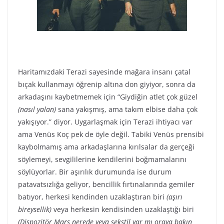
Haritamızdaki Terazi sayesinde mağara insanı çatal
bıçak kullanmayı öğrenip altına don giyiyor, sonra da
arkadaşını kaybetmemek için “Giydiğin atlet çok güzel
(nasıl yalan)
sana yakışmış, ama takım elbise daha çok
yakışıyor.” diyor. Uygarlaşmak için Terazi ihtiyacı var
ama Venüs Koç pek de öyle değil. Tabiki Venüs prensibi
kaybolmamış ama arkadaşlarına kırılsalar da gerçeği
söylemeyi, sevgililerine kendilerini boğmamalarını
söylüyorlar. Bir aşırılık durumunda ise durum
patavatsızlığa geliyor, bencillik fırtınalarında gemiler
batıyor, herkesi kendinden uzaklaştıran biri
(aşırı
bireysellik)
veya herkesin kendisinden uzaklaştığı biri
(Dispozitör Mars nerede veya sekstil var mı oraya bakın