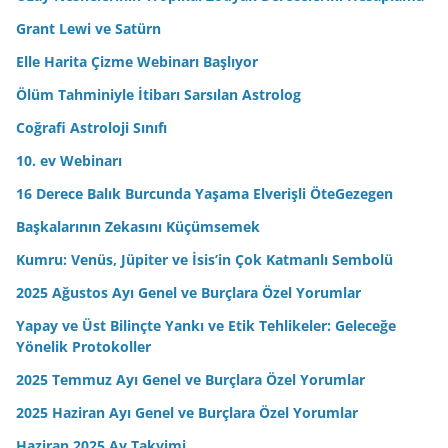
e
Grant Lewi ve Satürn
s
Elle Harita Çizme Webinarı Başlıyor
i
n
Ölüm Tahminiyle İtibarı Sarsılan Astrolog
i
Coğrafi Astroloji Sınıfı
z
10. ev Webinarı
16 Derece Balık Burcunda Yaşama Elverişli ÖteGezegen
Başkalarının Zekasını Küçümsemek
Kumru: Venüs, Jüpiter ve İsis’in Çok Katmanlı Sembolü
2025 Ağustos Ayı Genel ve Burçlara Özel Yorumlar
Yapay ve Üst Bilinçte Yankı ve Etik Tehlikeler: Geleceğe
Yönelik Protokoller
2025 Temmuz Ayı Genel ve Burçlara Özel Yorumlar
2025 Haziran Ayı Genel ve Burçlara Özel Yorumlar
Haziran 2025 Ay Takvimi