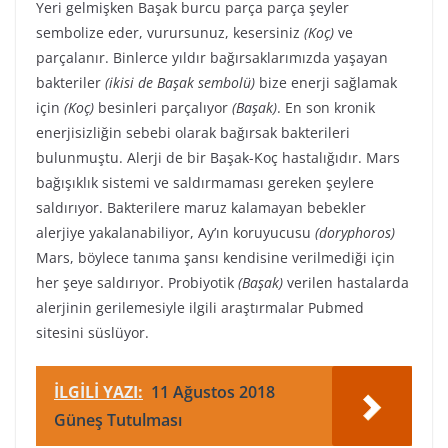
Yeri gelmişken Başak burcu parça parça şeyler
sembolize eder, vurursunuz, kesersiniz
(Koç)
ve
parçalanır. Binlerce yıldır bağırsaklarımızda yaşayan
bakteriler
(ikisi de Başak sembolü)
bize enerji sağlamak
için
(Koç)
besinleri parçalıyor
(Başak)
. En son kronik
enerjisizliğin sebebi olarak bağırsak bakterileri
bulunmuştu. Alerji de bir Başak-Koç hastalığıdır. Mars
bağışıklık sistemi ve saldırmaması gereken şeylere
saldırıyor. Bakterilere maruz kalamayan bebekler
alerjiye yakalanabiliyor, Ay’ın koruyucusu
(doryphoros)
Mars, böylece tanıma şansı kendisine verilmediği için
her şeye saldırıyor. Probiyotik
(Başak)
verilen hastalarda
alerjinin gerilemesiyle ilgili araştırmalar Pubmed
sitesini süslüyor.
İLGİLİ YAZI:
11 Ağustos 2018
Güneş Tutulması