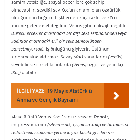
samimiyetsizliğe, sosyal becerilere çok sahip
olmayabilir, sevdiği şey Koç’un anlamı olan özgürlük
olduğundan boğucu ilişkilerden kaçacaktır ve körü
körüne geleneksel değildir. Venüs gibi makyajlı değildir
(sürekli erkekler arasındaki bir dişi seks sembolünden veya
kadınlar arasındaki eril bir seks sembolünden
bahsetmiyorsak)
; iş önlüğünü giyiverir. Üstünün
kirlenmesine aldırmaz. Savaş
(Koç)
sanatlarını
(Venüs)
sevebilir ve cinsel konularda
(Venüs)
özgür ve yenilikçi
(Koç)
olabilir.
İLGİLİ YAZI:
19 Mayıs Atatürk'ü
Anma ve Gençlik Bayramı
Meselâ ünlü Venüs Koç Fransız ressam
Renoir
,
empresyonizmin
(izlenimcilik; geçmişin kalıp ve biçimlerini
reddetmek, realizmin yerine kişide bıraktığı izlenime