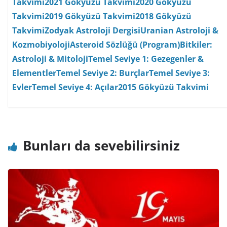
Takvimi
2021 Gökyüzü Takvimi
2020 Gökyüzü
Takvimi
2019 Gökyüzü Takvimi
2018 Gökyüzü
Takvimi
Zodyak Astroloji Dergisi
Uranian Astroloji &
Kozmobiyoloji
Asteroid Sözlüğü (Program)
Bitkiler:
Astroloji & Mitoloji
Temel Seviye 1: Gezegenler &
Elementler
Temel Seviye 2: Burçlar
Temel Seviye 3:
Evler
Temel Seviye 4: Açılar
2015 Gökyüzü Takvimi
Bunları da sevebilirsiniz