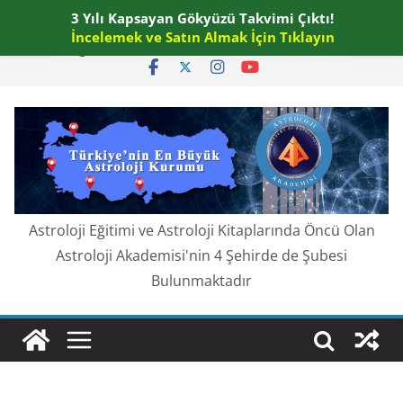
Skip
3 Yılı Kapsayan Gökyüzü Takvimi Çıktı!
Cuma, Ağustos 7, 2026
to
İncelemek ve Satın Almak İçin Tıklayın
En güncel:
content
Astroloji Eğitimi ve Astroloji Kitaplarında Öncü Olan
Astroloji Akademisi'nin 4 Şehirde de Şubesi
Bulunmaktadır