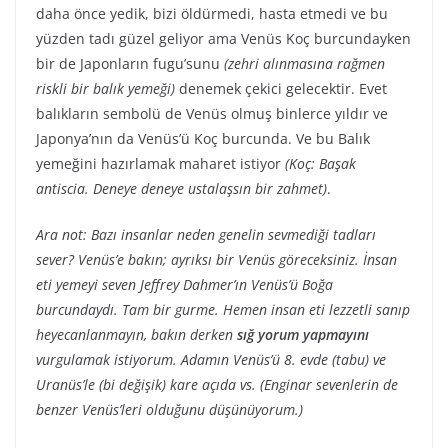
daha önce yedik, bizi öldürmedi, hasta etmedi ve bu
yüzden tadı güzel geliyor ama Venüs Koç burcundayken
bir de Japonların fugu’sunu
(zehri alınmasına rağmen
riskli bir balık yemeği)
denemek çekici gelecektir. Evet
balıkların sembolü de Venüs olmuş binlerce yıldır ve
Japonya’nın da Venüs’ü Koç burcunda. Ve bu Balık
yemeğini hazırlamak maharet istiyor
(Koç: Başak
antiscia. Deneye deneye ustalaşsın bir zahmet)
.
Ara not: Bazı insanlar neden genelin sevmediği tadları
sever? Venüs’e bakın; ayrıksı bir Venüs göreceksiniz. İnsan
eti yemeyi seven Jeffrey Dahmer’ın Venüs’ü Boğa
burcundaydı. Tam bir gurme. Hemen insan eti lezzetli sanıp
heyecanlanmayın, bakın derken
sığ yorum yapmayını
vurgulamak istiyorum. Adamın Venüs’ü 8. evde (tabu) ve
Uranüs’le (bi değişik) kare açıda vs. (Enginar sevenlerin de
benzer Venüs’leri olduğunu düşünüyorum.)