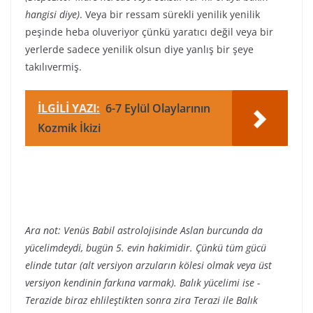
hangisi diye)
. Veya bir ressam sürekli yenilik yenilik
peşinde heba oluveriyor çünkü yaratıcı değil veya bir
yerlerde sadece yenilik olsun diye yanlış bir şeye
takılıvermiş.
İLGİLİ YAZI:
6-7 Eylül Olaylarının
Kozmik İkizi
Ara not: Venüs Babil astrolojisinde Aslan burcunda da
yücelimdeydi, bugün 5. evin hakimidir. Çünkü tüm gücü
elinde tutar (alt versiyon arzuların kölesi olmak veya üst
versiyon kendinin farkına varmak). Balık yücelimi ise -
Terazide biraz ehlileştikten sonra zira Terazi ile Balık