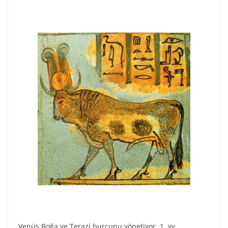
Venüs Boğa ve Terazi burcunu yönetiyor. 1. yy.