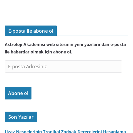
E-posta ile abone ol
Astroloji Akademisi web sitesinin yeni yazılarından e-posta
ile haberdar olmak için abone ol.
E
-
p
o
Abone ol
s
t
a
A
Son Yazılar
d
r
Uzay Nesnelerinin Tropikal Zodyak Derecelerini Hesaplama