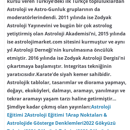
kursu veren Türkiye’deki ilk Türkçe topluluklardan
Astroloji ve Astro-Gunluk gruplarının da
moderatörlerindendi. 2011 yılında ise Zodyak
Astroloji Yayınevini ve bugün bir çok astrolog
yetiştirmiş olan Astroloji Akademisi’ni, 2015 yılında
ise astrolojimarket.com sitesini kurmuştur ve aynı
yıl Astroloji Derneği'nin kurulmasına öncülük
etmiştir. 2016 yılında ise Zodyak Astroloji Dergisi'ni
çıkartmaya başlamıştır. Integritas tekniğinin
yaratıcısıdır.Karate'de siyah kemer sahibidir.
Astrolojik tablolar, tasarımlar ve diorama yapmayı,
doğayı, ekoköyleri, dalmayı, aramayı, yanılmayı ve
tekrar aramayı yaşam tarzı haline getirmiştir…
Şimdiye kadar çıkmış olan yayınları:
Astroloji
Eğitimi 2
Astroloji Eğitimi 1
Arap Noktaları &
Astrolojide Gösterge Denklemleri
2022 Gökyüzü