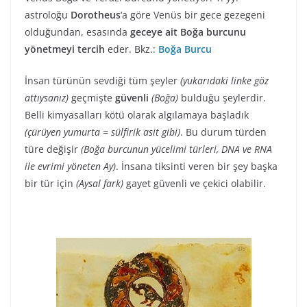
astroloğu
Dorotheus
‘a göre Venüs bir gece gezegeni
olduğundan, esasında
geceye ait
Boğa burcunu
yönetmeyi tercih
eder. Bkz.:
Boğa Burcu
İnsan türünün sevdiği tüm şeyler
(yukarıdaki linke göz
attıysanız)
geçmişte
güvenli
(Boğa)
bulduğu şeylerdir.
Belli kimyasalları kötü olarak algılamaya başladık
(çürüyen yumurta = sülfirik asit gibi)
. Bu durum türden
türe değişir
(Boğa burcunun yücelimi türleri, DNA ve RNA
ile evrimi yöneten Ay)
. İnsana tiksinti veren bir şey başka
bir tür için
(Aysal fark)
gayet güvenli ve çekici olabilir.