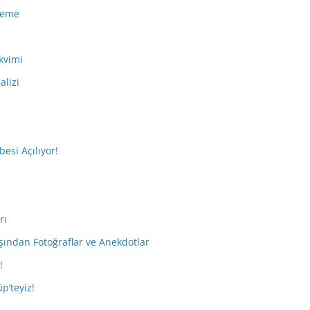
eleme
kvimi
alizi
esi Açılıyor!
rı
ışından Fotoğraflar ve Anekdotlar
!
p’teyiz!