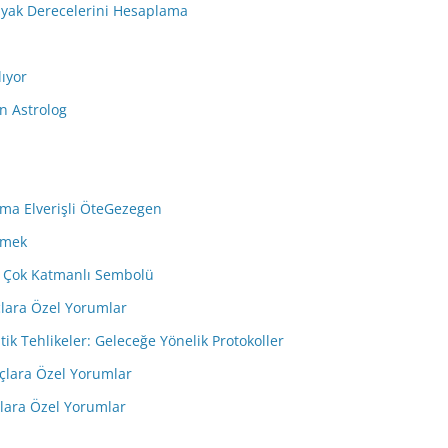
dyak Derecelerini Hesaplama
lıyor
n Astrolog
ma Elverişli ÖteGezegen
emek
in Çok Katmanlı Sembolü
çlara Özel Yorumlar
tik Tehlikeler: Geleceğe Yönelik Protokoller
çlara Özel Yorumlar
çlara Özel Yorumlar