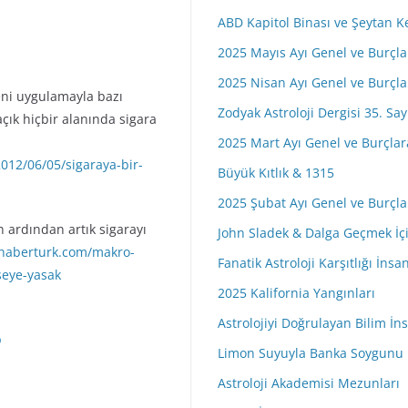
ABD Kapitol Binası ve Şeytan K
2025 Mayıs Ayı Genel ve Burçl
2025 Nisan Ayı Genel ve Burçl
yeni uygulamayla bazı
Zodyak Astroloji Dergisi 35. Say
ık hiçbir alanında sigara
2025 Mart Ayı Genel ve Burçla
012/06/05/sigaraya-bir-
Büyük Kıtlık & 1315
2025 Şubat Ayı Genel ve Burçl
n ardından artık sigarayı
John Sladek & Dalga Geçmek İçi
.haberturk.com/makro-
Fanatik Astroloji Karşıtlığı İns
seye-yasak
2025 Kalifornia Yangınları
Astrolojiyi Doğrulayan Bilim İ
p
Limon Suyuyla Banka Soygunu
Astroloji Akademisi Mezunları