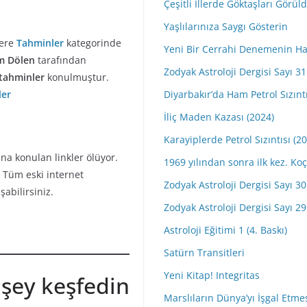
Çeşitli İllerde Göktaşları Görül
Yaşlılarınıza Saygı Gösterin
zere
Tahminler
kategorinde
Yeni Bir Cerrahi Denemenin Ha
m Dölen
tarafından
Zodyak Astroloji Dergisi Sayı 31 
tahminler
konulmuştur.
ler
Diyarbakır’da Ham Petrol Sızıntı
İliç Maden Kazası (2024)
Karayiplerde Petrol Sızıntısı (2
na konulan linkler ölüyor.
1969 yılından sonra ilk kez. 
Tüm eski internet
Zodyak Astroloji Dergisi Sayı 30 
şabilirsiniz.
Zodyak Astroloji Dergisi Sayı 29 
Astroloji Eğitimi 1 (4. Baskı)
Satürn Transitleri
Yeni Kitap! Integritas
 şey keşfedin
Marslıların Dünya’yı İşgal Etme