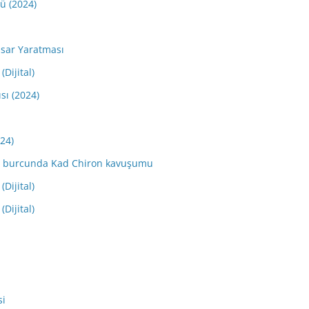
dü (2024)
sar Yaratması
(Dijital)
sı (2024)
024)
Koç burcunda Kad Chiron kavuşumu
(Dijital)
(Dijital)
si