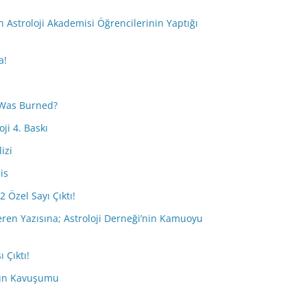
i
Astroloji Akademisi Öğrencilerinin Yaptığı
a!
Was Burned?
ji 4. Baskı
izi
is
2 Özel Sayı Çıktı!
eren Yazısına; Astroloji Derneği’nin Kamuoyu
 Çıktı!
tün Kavuşumu