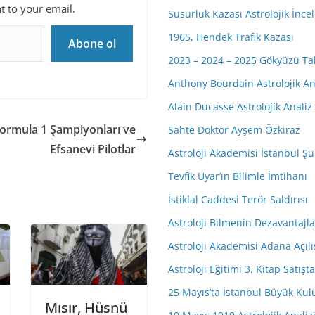
nt to your email.
Susurluk Kazası Astrolojik İnc
1965, Hendek Trafik Kazası
Abone ol
2023 – 2024 – 2025 Gökyüzü Ta
Anthony Bourdain Astrolojik An
Alain Ducasse Astrolojik Analiz
ormula 1 Şampiyonları ve
Sahte Doktor Ayşem Özkiraz
Efsanevi Pilotlar
Astroloji Akademisi İstanbul Şub
Tevfik Uyar’ın Bilimle İmtihanı
İstiklal Caddesi Terör Saldırısı
Astroloji Bilmenin Dezavantajla
Astroloji Akademisi Adana Açıl
Astroloji Eğitimi 3. Kitap Satışta
25 Mayıs’ta İstanbul Büyük Kulü
Mısır, Hüsnü