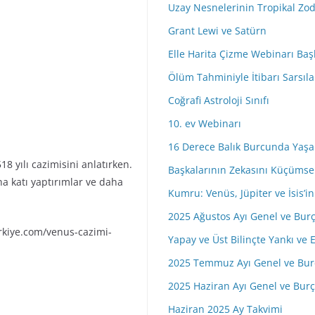
Uzay Nesnelerinin Tropikal Zo
r
e
Grant Lewi ve Satürn
s
Elle Harita Çizme Webinarı Baş
i
Ölüm Tahminiyle İtibarı Sarsıla
n
i
Coğrafi Astroloji Sınıfı
z
10. ev Webinarı
16 Derece Balık Burcunda Yaşa
8 yılı cazimisini anlatırken.
Başkalarının Zekasını Küçüms
ha katı yaptırımlar ve daha
Kumru: Venüs, Jüpiter ve İsis’
2025 Ağustos Ayı Genel ve Bur
rkiye.com/venus-cazimi-
Yapay ve Üst Bilinçte Yankı ve E
2025 Temmuz Ayı Genel ve Bur
2025 Haziran Ayı Genel ve Bur
Haziran 2025 Ay Takvimi