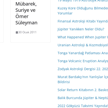
19 Mayıs 1919 Astrolojik Analiz
Mübarek,
Kuzey Kore Olduğunu Bilmeden 
Suriye ve
Yorumlar
Ömer
Finansal Astroloji Kitabı Yayınd
Süleyman
Jüpiter Yanıkken Neler Oldu?
30 Ocak 2011
What Happened When Jupiter 
Uranian Astroloji & Kozmobiyolo
Tonga Yanardağ Patlaması Anal
Tonga Volcanic Eruption Analys
Zodyak Astroloji Dergisi 22. 202
Murat Bardakçı’nın Yanlışlar İç
Bildirisi
Solar Return Kitabının 2. Baskısı
Balık Burcunda Jüpiter & Nep
2022 Gökyüzü Takvimi Yayında!