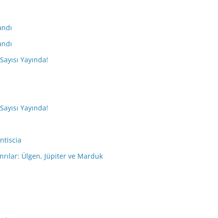
andı
andı
 Sayısı Yayında!
 Sayısı Yayında!
ntiscia
nrılar: Ülgen, Jüpiter ve Marduk