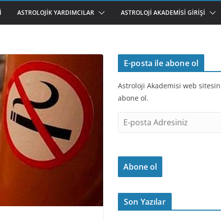
I
ASTROLOJIK YARDIMCILAR
ASTROLOJI AKADEMISI GIRIŞI
E-posta ile abone ol
Astroloji Akademisi web sitesin
abone ol.
E
-
p
o
Abone ol
s
t
a
Son Yazılar
A
d