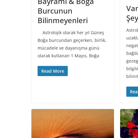
Bayramı & Boğa
Var
Burcunun
Şey
Bilinmeyenleri
Astrol
Astrolojik olarak her yıl Güneş
uzakl
Boğa burcundan geçerken, birlik,
negati
mücadele ve dayanışma günü
bağda
olarak kutlanan 1 Mayıs, Boğa
gezeg
bilgil
Read More
bilin
Rea