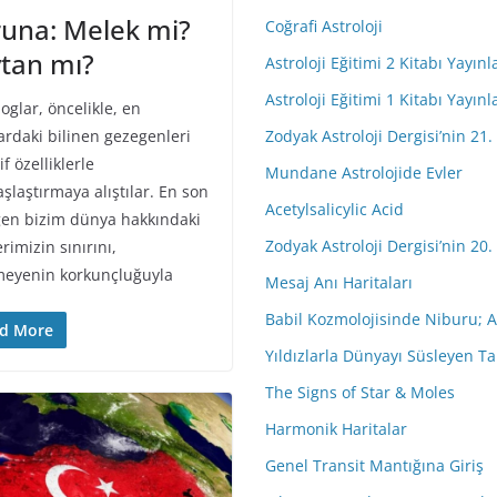
una: Melek mi?
Coğrafi Astroloji
tan mı?
Astroloji Eğitimi 2 Kitabı Yayınl
Astroloji Eğitimi 1 Kitabı Yayınl
oglar, öncelikle, en
ardaki bilinen gezegenleri
Zodyak Astroloji Dergisi’nin 21.
f özelliklerle
Mundane Astrolojide Evler
şlaştırmaya alıştılar. En son
Acetylsalicylic Acid
en bizim dünya hakkındaki
Zodyak Astroloji Dergisi’nin 20.
erimizin sınırını,
meyenin korkunçluğuyla
Mesaj Anı Haritaları
Babil Kozmolojisinde Niburu; A
d More
Yıldızlarla Dünyayı Süsleyen Ta
The Signs of Star & Moles
Harmonik Haritalar
Genel Transit Mantığına Giriş