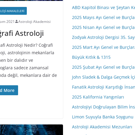
ABD Kapitol Binası ve Şeytan K
LOJI-MAKALELERI
2025 Mayıs Ayı Genel ve Burçl
sım 2021
Astroloji Akademisi
2025 Nisan Ayı Genel ve Burçl
rafi Astroloji
Zodyak Astroloji Dergisi 35. Say
fi Astroloji Nedir? Coğrafi
2025 Mart Ayı Genel ve Burçla
oji, astrolojinin mekanlarla
Büyük Kıtlık & 1315
nen bir dalıdır ve
2025 Şubat Ayı Genel ve Burçl
loglara sadece zamansal
da değil, mekanlara dair de
John Sladek & Dalga Geçmek İçi
Fanatik Astroloji Karşıtlığı İns
d More
2025 Kalifornia Yangınları
Astrolojiyi Doğrulayan Bilim İ
Limon Suyuyla Banka Soygunu
Astroloji Akademisi Mezunları