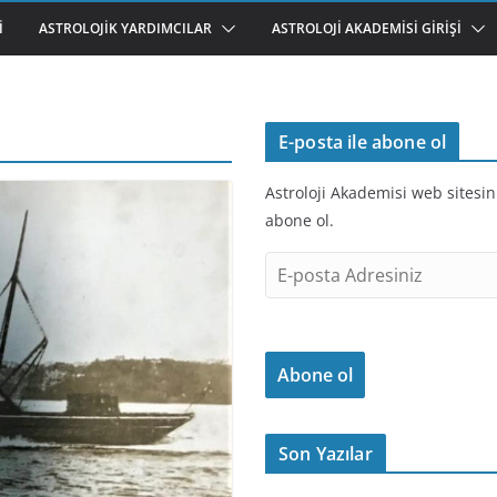
I
ASTROLOJIK YARDIMCILAR
ASTROLOJI AKADEMISI GIRIŞI
E-posta ile abone ol
Astroloji Akademisi web sitesin
abone ol.
E
-
p
o
Abone ol
s
t
a
Son Yazılar
A
d