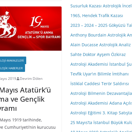
Susurluk Kazası Astrolojik İnc
1965, Hendek Trafik Kazası
2023 – 2024 – 2025 Gökyüzü Ta
Anthony Bourdain Astrolojik An
Alain Ducasse Astrolojik Analiz
Sahte Doktor Ayşem Özkiraz
LOJI-MAKALELERI
Astroloji Akademisi İstanbul Şub
LOJIK HABERLER
Tevfik Uyar’ın Bilimle İmtihanı
ayıs 2019
Devrim Dölen
İstiklal Caddesi Terör Saldırısı
Mayıs Atatürk’ü
Astroloji Bilmenin Dezavantajla
a ve Gençlik
Astroloji Akademisi Adana Açıl
yramı
Astroloji Eğitimi 3. Kitap Satışta
yıs 1919 tarihinde,
25 Mayıs’ta İstanbul Büyük Kulü
ye Cumhuriyeti’nin kurucusu