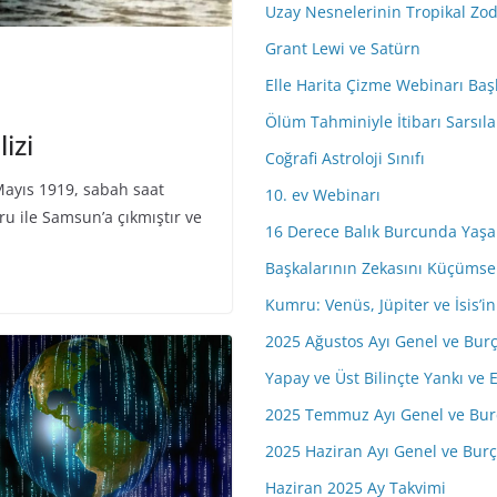
Uzay Nesnelerinin Tropikal Zo
r
e
Grant Lewi ve Satürn
s
Elle Harita Çizme Webinarı Baş
i
Ölüm Tahminiyle İtibarı Sarsıla
n
izi
i
Coğrafi Astroloji Sınıfı
z
Mayıs 1919, sabah saat
10. ev Webinarı
u ile Samsun’a çıkmıştır ve
16 Derece Balık Burcunda Yaşa
Başkalarının Zekasını Küçüms
Kumru: Venüs, Jüpiter ve İsis’
2025 Ağustos Ayı Genel ve Bur
Yapay ve Üst Bilinçte Yankı ve E
2025 Temmuz Ayı Genel ve Bur
2025 Haziran Ayı Genel ve Bur
Haziran 2025 Ay Takvimi