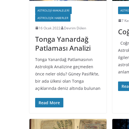
ASTROLOJI-MAKALELERI
ASTRO
ASTROLOJIK HABERLER
7 Ka
16 Ocak 2022
Devrim Dölen
Coğ
Tonga Yanardağ
Coğra
Patlaması Analizi
Astrol
ilgile
Tonga Yanardağ Patlamasının
astro
Astrolojik Analizine geçmeden
anlam
önce neler oldu? Güney Pasifik’te,
bir ada ülkesi olan Tonga
Rea
açıklarında deniz altında bulunan
Read More