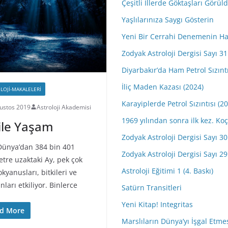
Çeşitli İllerde Göktaşları Görül
Yaşlılarınıza Saygı Gösterin
Yeni Bir Cerrahi Denemenin Ha
Zodyak Astroloji Dergisi Sayı 31 
Diyarbakır’da Ham Petrol Sızıntı
İliç Maden Kazası (2024)
LOJI-MAKALELERI
Karayiplerde Petrol Sızıntısı (2
ustos 2019
Astroloji Akademisi
1969 yılından sonra ilk kez. 
ile Yaşam
Zodyak Astroloji Dergisi Sayı 30 
a’dan 384 bin 401
Zodyak Astroloji Dergisi Sayı 29 
etre uzaktaki Ay, pek çok
Astroloji Eğitimi 1 (4. Baskı)
okyanusları, bitkileri ve
ları etkiliyor. Binlerce
Satürn Transitleri
Yeni Kitap! Integritas
d More
Marslıların Dünya’yı İşgal Etme