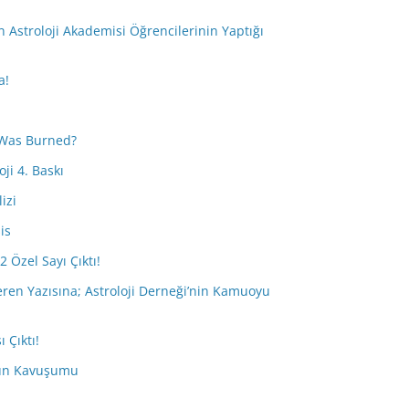
i
Astroloji Akademisi Öğrencilerinin Yaptığı
a!
Was Burned?
ji 4. Baskı
izi
is
2 Özel Sayı Çıktı!
eren Yazısına; Astroloji Derneği’nin Kamuoyu
 Çıktı!
tün Kavuşumu