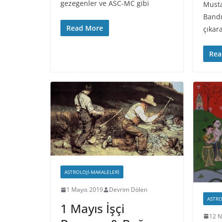
gezegenler ve ASC-MC gibi
Musta
Bandı
Read More
çıkara
Rea
ASTROLOJI-MAKALELERI
1 Mayıs 2019
Devrim Dölen
ASTRO
1 Mayıs İşçi
12 N