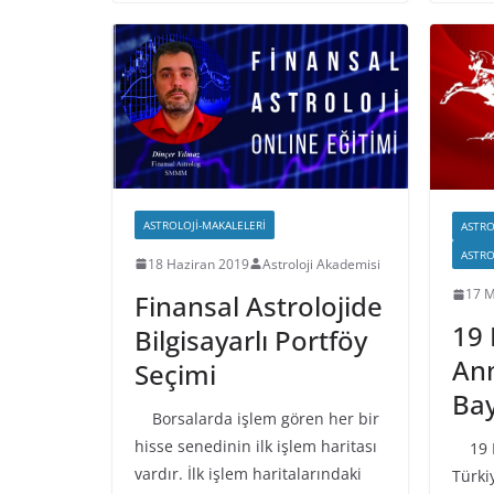
ASTROLOJI-MAKALELERI
ASTRO
ASTRO
18 Haziran 2019
Astroloji Akademisi
17 M
Finansal Astrolojide
19 
Bilgisayarlı Portföy
Anm
Seçimi
Ba
Borsalarda işlem gören her bir
hisse senedinin ilk işlem haritası
19 Ma
vardır. İlk işlem haritalarındaki
Türki