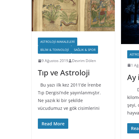
ASTROLOJI-MAKALELERI
BILIM & TEKNOLOJI
SAĞLIK & SPOR
ASTRO
9 Ağustos 2019
Devrim Dölen
1 Ağ
Tıp ve Astroloji
Ay 
Bu yazı ilk kez 2011’de İrenbe
Düny
Tıp Dergisi’nde yayınlanmıştır.
kilom
Ne yazık ki bir şekilde
şeyi, 
vücudumuz ve gök cisimlerini
hayvan
Read More
Rea