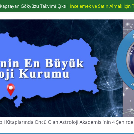
ı Kapsayan Gökyüzü Takvimi Çıktı!
İncelemek ve Satın Almak İçin T
oloji Kitaplarında Öncü Olan Astroloji Akademisi'nin 4 Şehir