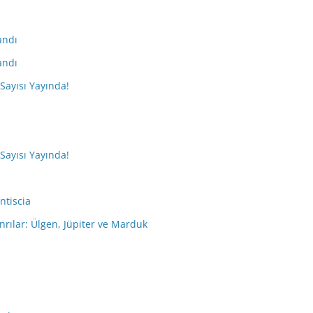
andı
andı
 Sayısı Yayında!
 Sayısı Yayında!
ntiscia
nrılar: Ülgen, Jüpiter ve Marduk