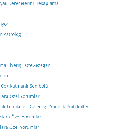
dyak Derecelerini Hesaplama
lıyor
n Astrolog
ma Elverişli ÖteGezegen
emek
in Çok Katmanlı Sembolü
çlara Özel Yorumlar
tik Tehlikeler: Geleceğe Yönelik Protokoller
çlara Özel Yorumlar
çlara Özel Yorumlar