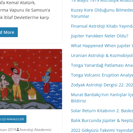
19 Mayıs 1919 Astrolojik Analiz
fa Kemal Atatürk,
rma Vapuru ile Samsun’a
Kuzey Kore Olduğunu Bilmeden 
Yorumlar
k İtilaf Devletleri’ne karşı
Finansal Astroloji Kitabı Yayınd
d More
Jüpiter Yanıkken Neler Oldu?
What Happened When Jupiter 
Uranian Astroloji & Kozmobiyolo
Tonga Yanardağ Patlaması Anal
Tonga Volcanic Eruption Analys
Zodyak Astroloji Dergisi 22. 202
Murat Bardakçı’nın Yanlışlar İç
Bildirisi
Solar Return Kitabının 2. Baskısı
LOJI-MAKALELERI
Balık Burcunda Jüpiter & Nep
isan 2019
Astroloji Akademisi
2022 Gökyüzü Takvimi Yayında!