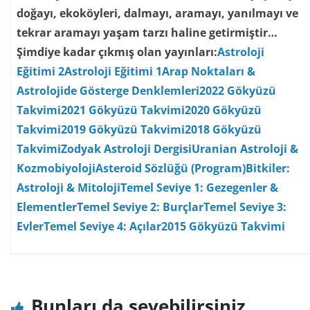
doğayı, ekoköyleri, dalmayı, aramayı, yanılmayı ve
tekrar aramayı yaşam tarzı haline getirmiştir…
Şimdiye kadar çıkmış olan yayınları:
Astroloji
Eğitimi 2
Astroloji Eğitimi 1
Arap Noktaları &
Astrolojide Gösterge Denklemleri
2022 Gökyüzü
Takvimi
2021 Gökyüzü Takvimi
2020 Gökyüzü
Takvimi
2019 Gökyüzü Takvimi
2018 Gökyüzü
Takvimi
Zodyak Astroloji Dergisi
Uranian Astroloji &
Kozmobiyoloji
Asteroid Sözlüğü (Program)
Bitkiler:
Astroloji & Mitoloji
Temel Seviye 1: Gezegenler &
Elementler
Temel Seviye 2: Burçlar
Temel Seviye 3:
Evler
Temel Seviye 4: Açılar
2015 Gökyüzü Takvimi
Bunları da sevebilirsiniz