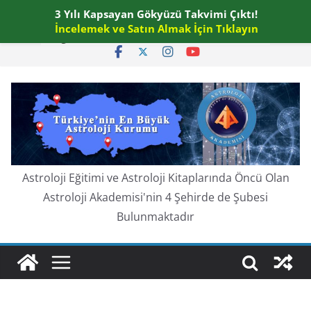
Skip
3 Yılı Kapsayan Gökyüzü Takvimi Çıktı!
Perşembe, Ağustos 6, 2026
to
İncelemek ve Satın Almak İçin Tıklayın
En güncel:
content
Astroloji Eğitimi ve Astroloji Kitaplarında Öncü Olan
Astroloji Akademisi'nin 4 Şehirde de Şubesi
Bulunmaktadır