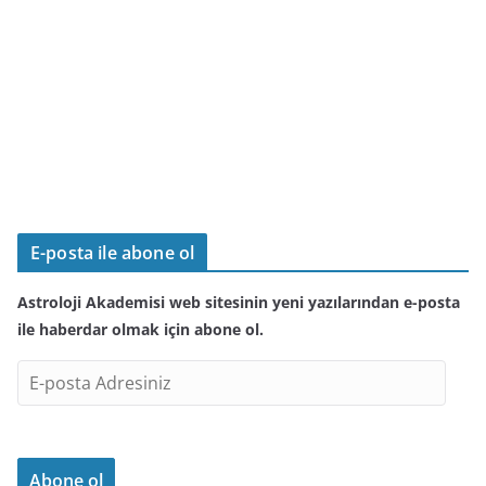
E-posta ile abone ol
Astroloji Akademisi web sitesinin yeni yazılarından e-posta
ile haberdar olmak için abone ol.
E
-
p
o
Abone ol
s