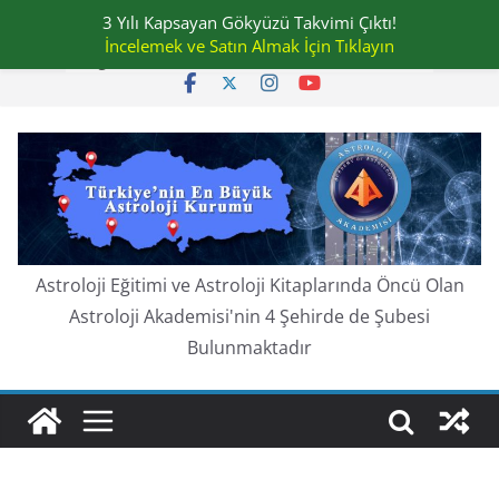
Skip
3 Yılı Kapsayan Gökyüzü Takvimi Çıktı!
Perşembe, Ağustos 6, 2026
to
İncelemek ve Satın Almak İçin Tıklayın
En güncel:
content
Astroloji Eğitimi ve Astroloji Kitaplarında Öncü Olan
Astroloji Akademisi'nin 4 Şehirde de Şubesi
Bulunmaktadır