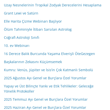
d
Uzay Nesnelerinin Tropikal Zodyak Derecelerini Hesaplama
r
e
Grant Lewi ve Satürn
s
Elle Harita Çizme Webinarı Başlıyor
i
Ölüm Tahminiyle İtibarı Sarsılan Astrolog
n
i
Coğrafi Astroloji Sınıfı
z
10. ev Webinarı
16 Derece Balık Burcunda Yaşama Elverişli ÖteGezegen
Başkalarının Zekasını Küçümsemek
Kumru: Venüs, Jüpiter ve İsis’in Çok Katmanlı Sembolü
2025 Ağustos Ayı Genel ve Burçlara Özel Yorumlar
Yapay ve Üst Bilinçte Yankı ve Etik Tehlikeler: Geleceğe
Yönelik Protokoller
2025 Temmuz Ayı Genel ve Burçlara Özel Yorumlar
2025 Haziran Ayı Genel ve Burçlara Özel Yorumlar