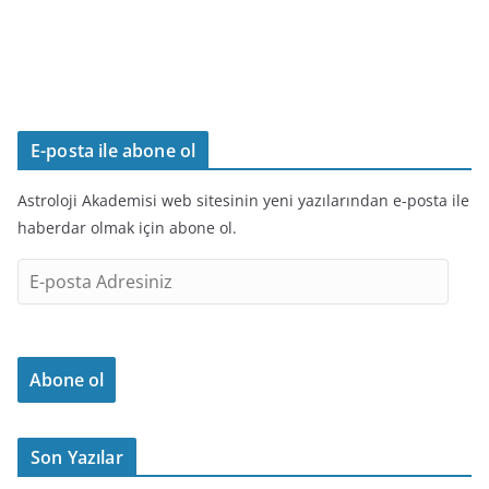
E-posta ile abone ol
Astroloji Akademisi web sitesinin yeni yazılarından e-posta ile
haberdar olmak için abone ol.
E
-
p
o
Abone ol
s
t
a
Son Yazılar
A