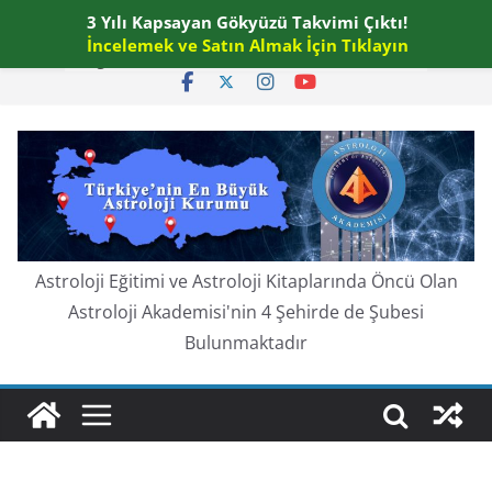
Skip
3 Yılı Kapsayan Gökyüzü Takvimi Çıktı!
Cuma, Ağustos 7, 2026
to
İncelemek ve Satın Almak İçin Tıklayın
En güncel:
content
Astroloji Eğitimi ve Astroloji Kitaplarında Öncü Olan
Astroloji Akademisi'nin 4 Şehirde de Şubesi
Bulunmaktadır