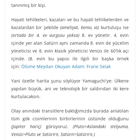
tanınmış bir kişi.
Hayati tehlikeleri, kazaları ve bu hayati tehlikelerden ve
kazalardan bir şekilde
(ameliyat, kemo, vs)
kurtuluşu ise
(ortada bir 4. ev vurgusu yoksa)
8. ev yönetir. 4. evin
içinde yer alan Satürn aynı zamanda 8. evin de yücelim
yöneticisi ve 8. evin klasik yöneticisi Venüs ile 60'lık açı
içinde. (8. evin bu yapısı ile ilgili bir başka örnek
için:
Ölüme Meydan Okuyan Adam: Frane Selak
Yani özetle harita şunu söylüyor Yamaguchi'ye: Ülkene
yapılan büyük, ani ve teknolojik bir saldırıdan iki kere
kurtulacaksın.
Olay anındaki transitlere baktığımızda burada anlatılan
tüm gök cisimlerinin birbirlerinin üstünde olduğunu
(Jüpiter hariç)
görüyoruz.
(Pluto>Aslandaki stelyuma,
Venüs>Pluto ve Satürn'e, Satürn>Satürn'e.)