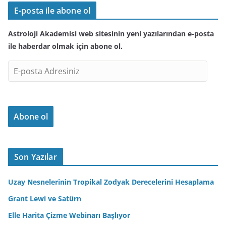
E-posta ile abone ol
Astroloji Akademisi web sitesinin yeni yazılarından e-posta
ile haberdar olmak için abone ol.
E
-
p
o
Abone ol
s
t
a
A
Son Yazılar
d
r
Uzay Nesnelerinin Tropikal Zodyak Derecelerini Hesaplama
e
Grant Lewi ve Satürn
s
Elle Harita Çizme Webinarı Başlıyor
i