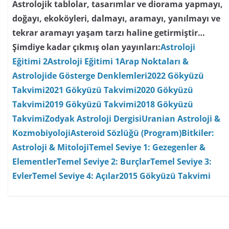
Astrolojik tablolar, tasarımlar ve diorama yapmayı,
doğayı, ekoköyleri, dalmayı, aramayı, yanılmayı ve
tekrar aramayı yaşam tarzı haline getirmiştir…
Şimdiye kadar çıkmış olan yayınları:
Astroloji
Eğitimi 2
Astroloji Eğitimi 1
Arap Noktaları &
Astrolojide Gösterge Denklemleri
2022 Gökyüzü
Takvimi
2021 Gökyüzü Takvimi
2020 Gökyüzü
Takvimi
2019 Gökyüzü Takvimi
2018 Gökyüzü
Takvimi
Zodyak Astroloji Dergisi
Uranian Astroloji &
Kozmobiyoloji
Asteroid Sözlüğü (Program)
Bitkiler:
Astroloji & Mitoloji
Temel Seviye 1: Gezegenler &
Elementler
Temel Seviye 2: Burçlar
Temel Seviye 3:
Evler
Temel Seviye 4: Açılar
2015 Gökyüzü Takvimi