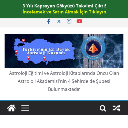
Skip
3 Yılı Kapsayan Gökyüzü Takvimi Çıktı!
Perşembe, Ağustos 6, 2026
to
İncelemek ve Satın Almak İçin Tıklayın
En güncel:
content
Astroloji Eğitimi ve Astroloji Kitaplarında Öncü Olan
Astroloji Akademisi'nin 4 Şehirde de Şubesi
Bulunmaktadır