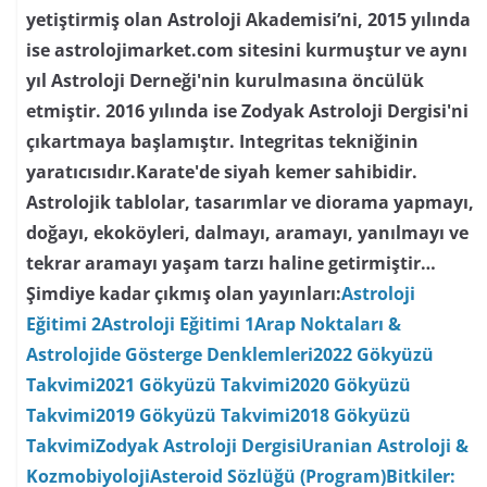
yetiştirmiş olan Astroloji Akademisi’ni, 2015 yılında
ise astrolojimarket.com sitesini kurmuştur ve aynı
yıl Astroloji Derneği'nin kurulmasına öncülük
etmiştir. 2016 yılında ise Zodyak Astroloji Dergisi'ni
çıkartmaya başlamıştır. Integritas tekniğinin
yaratıcısıdır.Karate'de siyah kemer sahibidir.
Astrolojik tablolar, tasarımlar ve diorama yapmayı,
doğayı, ekoköyleri, dalmayı, aramayı, yanılmayı ve
tekrar aramayı yaşam tarzı haline getirmiştir…
Şimdiye kadar çıkmış olan yayınları:
Astroloji
Eğitimi 2
Astroloji Eğitimi 1
Arap Noktaları &
Astrolojide Gösterge Denklemleri
2022 Gökyüzü
Takvimi
2021 Gökyüzü Takvimi
2020 Gökyüzü
Takvimi
2019 Gökyüzü Takvimi
2018 Gökyüzü
Takvimi
Zodyak Astroloji Dergisi
Uranian Astroloji &
Kozmobiyoloji
Asteroid Sözlüğü (Program)
Bitkiler: