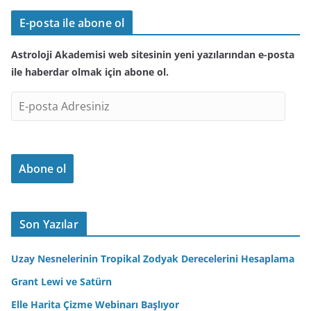
E-posta ile abone ol
Astroloji Akademisi web sitesinin yeni yazılarından e-posta
ile haberdar olmak için abone ol.
E
-
p
o
Abone ol
s
t
a
A
Son Yazılar
d
r
Uzay Nesnelerinin Tropikal Zodyak Derecelerini Hesaplama
e
Grant Lewi ve Satürn
s
Elle Harita Çizme Webinarı Başlıyor
i