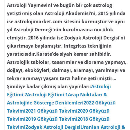
Astroloji Yayınevini ve bugün bir çok astrolog
yetiştirmiş olan Astroloji Akademisi’ni, 2015 yılında
ise astrolojimarket.com sitesini kurmuştur ve aynı
yıl Astroloji Derneği'nin kurulmasına öncülük
etmiştir. 2016 yılında ise Zodyak Astroloji Dergisi'ni
çıkartmaya başlamıştır. Integritas tekniğinin
yaratıcısıdır.Karate'de siyah kemer sahibidir.
Astrolojik tablolar, tasarımlar ve diorama yapmayı,
doğayı, ekoköyleri, dalmayı, aramayı, yanılmayı ve
tekrar aramayı yaşam tarzı haline getirmiştir…
Şimdiye kadar çıkmış olan yayınları:
Astroloji
Eğitimi 2
Astroloji Eğitimi 1
Arap Noktaları &
Astrolojide Gösterge Denklemleri
2022 Gökyüzü
Takvimi
2021 Gökyüzü Takvimi
2020 Gökyüzü
Takvimi
2019 Gökyüzü Takvimi
2018 Gökyüzü
Takvimi
Zodyak Astroloji Dergisi
Uranian Astroloji &