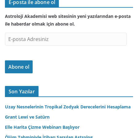
E-posta ile abone ol
Astroloji Akademisi web sitesinin yeni yazılarından e-posta
ile haberdar olmak için abone ol.
E
-
p
o
Abone ol
s
t
a
A
Son Yazılar
d
r
Uzay Nesnelerinin Tropikal Zodyak Derecelerini Hesaplama
e
Grant Lewi ve Satürn
s
Elle Harita Çizme Webinarı Başlıyor
i
n
Ölüm Tahminiyle İtibarı Sarsılan Astrolog