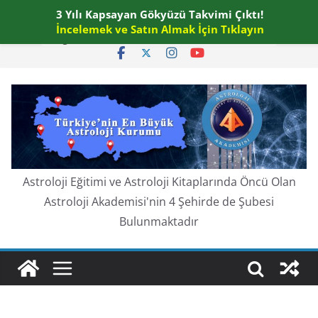
Skip
3 Yılı Kapsayan Gökyüzü Takvimi Çıktı!
Perşembe, Ağustos 6, 2026
to
İncelemek ve Satın Almak İçin Tıklayın
En güncel:
content
Astroloji Eğitimi ve Astroloji Kitaplarında Öncü Olan
Astroloji Akademisi'nin 4 Şehirde de Şubesi
Bulunmaktadır