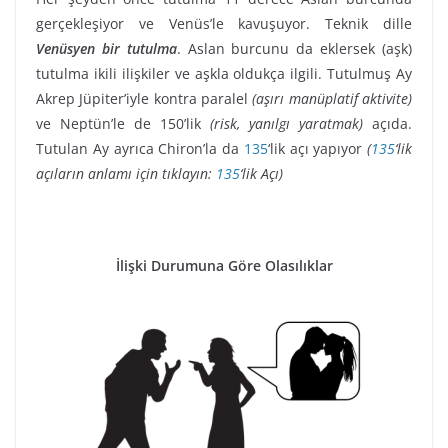
gerçekleşiyor ve Venüs’le kavuşuyor. Teknik dille
Venüsyen bir tutulma
. Aslan burcunu da eklersek (aşk)
tutulma ikili ilişkiler ve aşkla oldukça ilgili. Tutulmuş Ay
Akrep Jüpiter’iyle kontra paralel
(aşırı manüplatif aktivite)
ve Neptün’le de 150’lik
(risk, yanılgı yaratmak)
açıda.
Tutulan Ay ayrıca Chiron’la da
135
‘lik açı yapıyor
(
135
‘lik
açıların anlamı için tıklayın:
135
‘lik Açı)
İlişki Durumuna Göre Olasılıklar