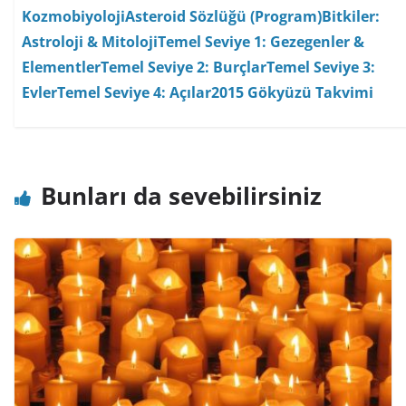
Kozmobiyoloji
Asteroid Sözlüğü (Program)
Bitkiler:
Astroloji & Mitoloji
Temel Seviye 1: Gezegenler &
Elementler
Temel Seviye 2: Burçlar
Temel Seviye 3:
Evler
Temel Seviye 4: Açılar
2015 Gökyüzü Takvimi
Bunları da sevebilirsiniz