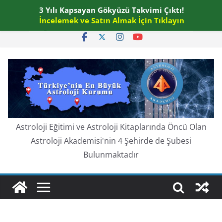
Skip
3 Yılı Kapsayan Gökyüzü Takvimi Çıktı!
Cuma, Ağustos 7, 2026
to
İncelemek ve Satın Almak İçin Tıklayın
En güncel:
content
Astroloji Eğitimi ve Astroloji Kitaplarında Öncü Olan
Astroloji Akademisi'nin 4 Şehirde de Şubesi
Bulunmaktadır