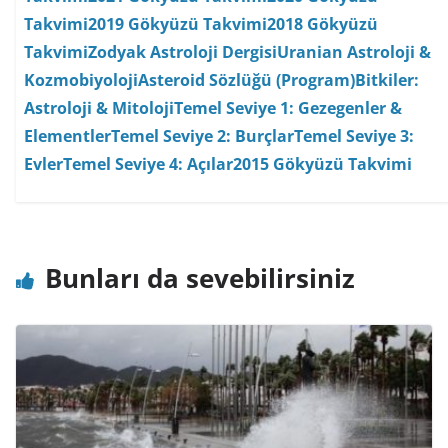
Takvimi
2019 Gökyüzü Takvimi
2018 Gökyüzü
Takvimi
Zodyak Astroloji Dergisi
Uranian Astroloji &
Kozmobiyoloji
Asteroid Sözlüğü (Program)
Bitkiler:
Astroloji & Mitoloji
Temel Seviye 1: Gezegenler &
Elementler
Temel Seviye 2: Burçlar
Temel Seviye 3:
Evler
Temel Seviye 4: Açılar
2015 Gökyüzü Takvimi
Bunları da sevebilirsiniz