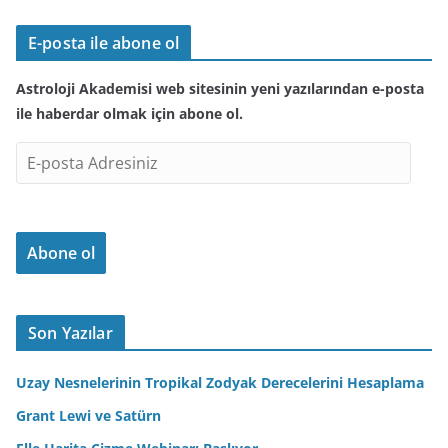
E-posta ile abone ol
Astroloji Akademisi web sitesinin yeni yazılarından e-posta
ile haberdar olmak için abone ol.
E
-
p
o
Abone ol
s
t
a
A
Son Yazılar
d
r
Uzay Nesnelerinin Tropikal Zodyak Derecelerini Hesaplama
e
Grant Lewi ve Satürn
s