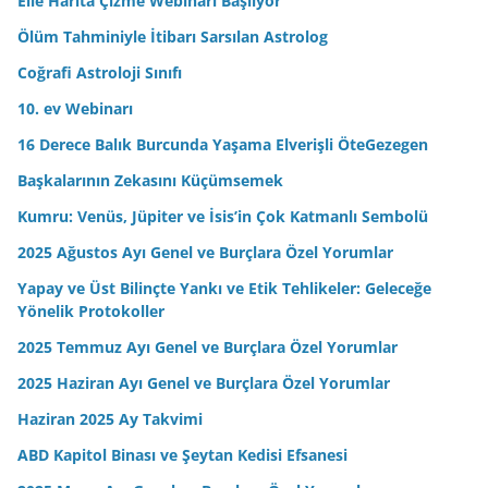
Elle Harita Çizme Webinarı Başlıyor
i
n
Ölüm Tahminiyle İtibarı Sarsılan Astrolog
i
Coğrafi Astroloji Sınıfı
z
10. ev Webinarı
16 Derece Balık Burcunda Yaşama Elverişli ÖteGezegen
Başkalarının Zekasını Küçümsemek
Kumru: Venüs, Jüpiter ve İsis’in Çok Katmanlı Sembolü
2025 Ağustos Ayı Genel ve Burçlara Özel Yorumlar
Yapay ve Üst Bilinçte Yankı ve Etik Tehlikeler: Geleceğe
Yönelik Protokoller
2025 Temmuz Ayı Genel ve Burçlara Özel Yorumlar
2025 Haziran Ayı Genel ve Burçlara Özel Yorumlar
Haziran 2025 Ay Takvimi
ABD Kapitol Binası ve Şeytan Kedisi Efsanesi