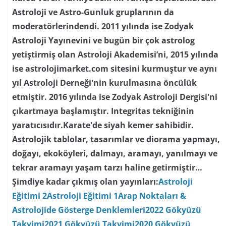
Astroloji ve Astro-Gunluk gruplarının da
moderatörlerindendi. 2011 yılında ise Zodyak
Astroloji Yayınevini ve bugün bir çok astrolog
yetiştirmiş olan Astroloji Akademisi’ni, 2015 yılında
ise astrolojimarket.com sitesini kurmuştur ve aynı
yıl Astroloji Derneği'nin kurulmasına öncülük
etmiştir. 2016 yılında ise Zodyak Astroloji Dergisi'ni
çıkartmaya başlamıştır. Integritas tekniğinin
yaratıcısıdır.Karate'de siyah kemer sahibidir.
Astrolojik tablolar, tasarımlar ve diorama yapmayı,
doğayı, ekoköyleri, dalmayı, aramayı, yanılmayı ve
tekrar aramayı yaşam tarzı haline getirmiştir…
Şimdiye kadar çıkmış olan yayınları:
Astroloji
Eğitimi 2
Astroloji Eğitimi 1
Arap Noktaları &
Astrolojide Gösterge Denklemleri
2022 Gökyüzü
Takvimi
2021 Gökyüzü Takvimi
2020 Gökyüzü