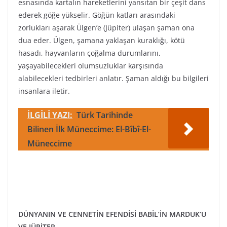
esnasında kartalın hareketlerini yansıtan bir çeşit dans
ederek göğe yükselir. Göğün katları arasındaki
zorlukları aşarak Ülgen’e (Jüpiter) ulaşan şaman ona
dua eder. Ülgen, şamana yaklaşan kuraklığı, kötü
hasadı, hayvanların çoğalma durumlarını,
yaşayabilecekleri olumsuzluklar karşısında
alabilecekleri tedbirleri anlatır. Şaman aldığı bu bilgileri
insanlara iletir.
İLGİLİ YAZI:
Türk Tarihinde
Bilinen İlk Müneccime: El-Bîbî-El-
Müneccime
DÜNYANIN VE CENNETİN EFENDİSİ BABİL’İN MARDUK’U
VE JÜPİTER