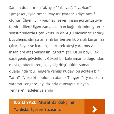
Şaman dualarında “ak ayaz” (ak ayas), “ayazkan”,
“şimşekçi”, “yıldırıma”, “yayuçı” (yaratıcı) diye tavsif
olunur. Ülgen iyilik yapmayı sever, insan görüntüsüyle
tasvir edilen Ülgen zaman zaman kuğu biçimine girerek
sonsuz sularda uçar. Zeus’un da kuğu biçiminde Leda’yı
büyülemiş olması anlamlı bir benzerlik olarak karşımıza
çıkar. Beyaz ve kara taşı sürterek ateşi yaratmış ve
insanlara ateş yakmasını öğretmiştir. Uzun boylu, ak
saçlı geniş gövdelidir. Göksel bir kahraman olduğundan
mavi (Jüpiter’in rengi) giydiği düşünülür. Şaman
dualarında “bu Tengere yangıs Kuday (bu gökteki bir
Tanrı)” ,”yüksekte bulunan atamız Tengere”, “yaratıkları
yaratan Tengere”, “yıldızlarla dünyayı süsleyen
Tengere” ifadeleriye anılır.
İLGİLİ YAZI:
Murat Bardakçı'nın
Yanlışlar İçeren Yazısına;