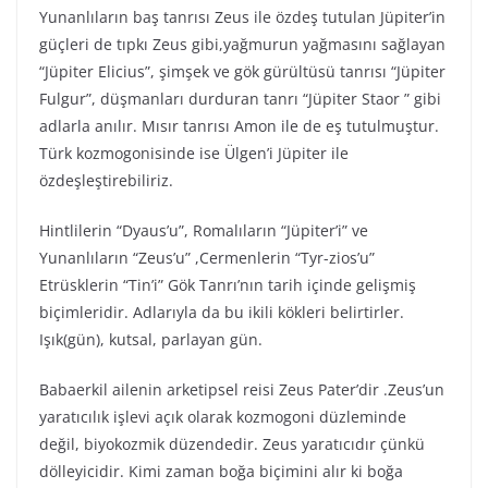
Yunanlıların baş tanrısı Zeus ile özdeş tutulan Jüpiter’in
güçleri de tıpkı Zeus gibi,yağmurun yağmasını sağlayan
“Jüpiter Elicius”, şimşek ve gök gürültüsü tanrısı “Jüpiter
Fulgur”, düşmanları durduran tanrı “Jüpiter Staor ” gibi
adlarla anılır. Mısır tanrısı Amon ile de eş tutulmuştur.
Türk kozmogonisinde ise Ülgen’i Jüpiter ile
özdeşleştirebiliriz.
Hintlilerin “Dyaus’u”, Romalıların “Jüpiter’i” ve
Yunanlıların “Zeus’u” ,Cermenlerin “Tyr-zios’u”
Etrüsklerin “Tin’i” Gök Tanrı’nın tarih içinde gelişmiş
biçimleridir. Adlarıyla da bu ikili kökleri belirtirler.
Işık(gün), kutsal, parlayan gün.
Babaerkil ailenin arketipsel reisi Zeus Pater’dir .Zeus’un
yaratıcılık işlevi açık olarak kozmogoni düzleminde
değil, biyokozmik düzendedir. Zeus yaratıcıdır çünkü
dölleyicidir. Kimi zaman boğa biçimini alır ki boğa