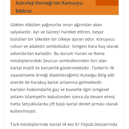
Astroloji Derneği'nin Kamuoyu
Bildirisi
Gökten dökülen yağmurlar onun ağzından akan
salyalardır. Ay’ı ve Güneş’i hareket ettiren, beyaz
bulutları bir ülkeden bir ülkeye aşıran odur. Koruyucu
ruhun ve adaletin sembolüdür. Simgesi Kara Kuş olarak
adlandırılan kartaldır. Bu durum Yunan ve Roma
mitolojilerindeki Zeus’un sembollerinden biri olan
Kartal motifi ile benzerlik göstermektedir. Türker’in ilk
siyasetname örneği diyebileceğimiz Kutadgu Bilig adlı
eserde de Karakuş kartal anlamına gelmektedir.
Kartalın hükümdarlık güç ve kuvvetle ilgili simgesel
anlamı İslamiyet’in kabulünden sonra da devam etmiş
hatta Selçuklularda çift başlı kartal devlet arması olarak
kullanılmıştır.
Türk mitolojilerinde Kartal ilk kez Er-Töştük Destanı’nda