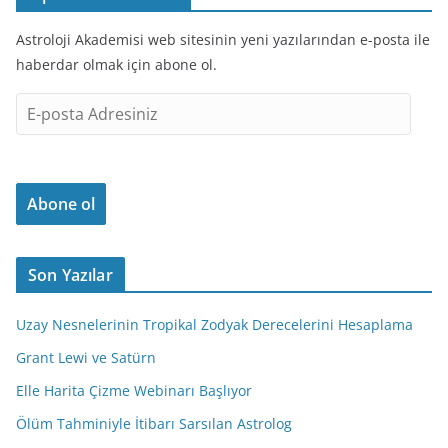
Astroloji Akademisi web sitesinin yeni yazılarından e-posta ile
haberdar olmak için abone ol.
E
-
p
o
Abone ol
s
t
a
Son Yazılar
A
d
Uzay Nesnelerinin Tropikal Zodyak Derecelerini Hesaplama
r
e
Grant Lewi ve Satürn
s
Elle Harita Çizme Webinarı Başlıyor
i
Ölüm Tahminiyle İtibarı Sarsılan Astrolog
n