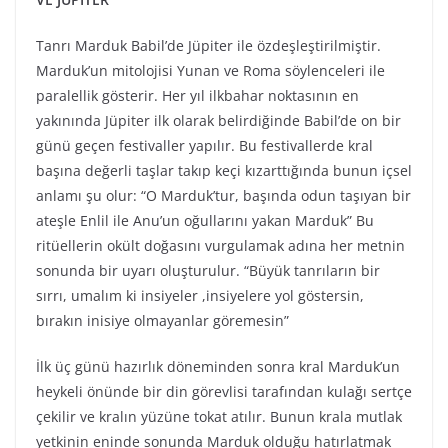
Tanrı Marduk Babil’de Jüpiter ile özdeşleştirilmiştir.
Marduk’un mitolojisi Yunan ve Roma söylenceleri ile
paralellik gösterir. Her yıl ilkbahar noktasının en
yakınında Jüpiter ilk olarak belirdiğinde Babil’de on bir
günü geçen festivaller yapılır. Bu festivallerde kral
başına değerli taşlar takıp keçi kızarttığında bunun içsel
anlamı şu olur: “O Marduk’tur, başında odun taşıyan bir
ateşle Enlil ile Anu’un oğullarını yakan Marduk” Bu
ritüellerin okült doğasını vurgulamak adına her metnin
sonunda bir uyarı oluşturulur. “Büyük tanrıların bir
sırrı, umalım ki insiyeler ,insiyelere yol göstersin,
bırakın inisiye olmayanlar göremesin”
İlk üç günü hazırlık döneminden sonra kral Marduk’un
heykeli önünde bir din görevlisi tarafından kulağı sertçe
çekilir ve kralın yüzüne tokat atılır. Bunun krala mutlak
yetkinin eninde sonunda Marduk olduğu hatırlatmak