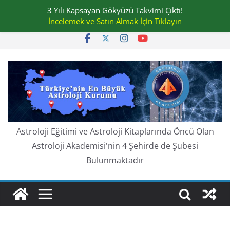
Skip
3 Yılı Kapsayan Gökyüzü Takvimi Çıktı!
Pazar, Ağustos 9, 2026
to
İncelemek ve Satın Almak İçin Tıklayın
En güncel:
content
Astroloji Eğitimi ve Astroloji Kitaplarında Öncü Olan
Astroloji Akademisi'nin 4 Şehirde de Şubesi
Bulunmaktadır