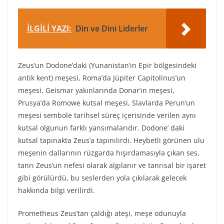
İLGİLİ YAZI:
Din ve Dini Liderler
Zeus’un Dodone’daki (Yunanistan’ın Epir bölgesindeki
antik kent) meşesi, Roma’da Jüpiter Capitolinus’un
meşesi, Geismar yakınlarında Donar’ın meşesi,
Prusya’da Romowe kutsal meşesi, Slavlarda Perun’un
meşesi sembole tarihsel süreç içerisinde verilen aynı
kutsal olgunun farklı yansımalarıdır. Dodone’ daki
kutsal tapınakta Zeus’a tapınılırdı. Heybetli görünen ulu
meşenin dallarının rüzgarda hışırdamasıyla çıkan ses,
tanrı Zeus’un nefesi olarak algılanır ve tanrısal bir işaret
gibi görülürdü, bu seslerden yola çıkılarak gelecek
hakkında bilgi verilirdi.
Prometheus Zeus’tan çaldığı ateşi, meşe odunuyla