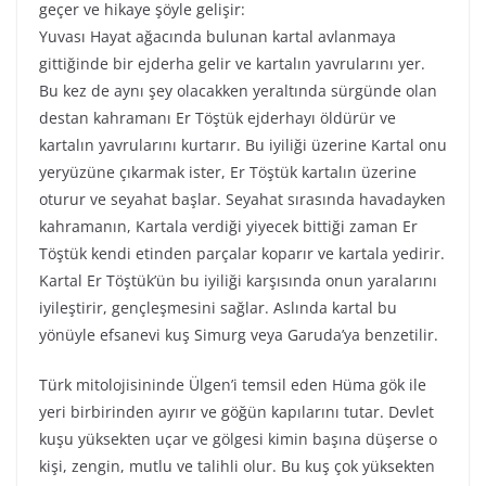
geçer ve hikaye şöyle gelişir:
Yuvası Hayat ağacında bulunan kartal avlanmaya
gittiğinde bir ejderha gelir ve kartalın yavrularını yer.
Bu kez de aynı şey olacakken yeraltında sürgünde olan
destan kahramanı Er Töştük ejderhayı öldürür ve
kartalın yavrularını kurtarır. Bu iyiliği üzerine Kartal onu
yeryüzüne çıkarmak ister, Er Töştük kartalın üzerine
oturur ve seyahat başlar. Seyahat sırasında havadayken
kahramanın, Kartala verdiği yiyecek bittiği zaman Er
Töştük kendi etinden parçalar koparır ve kartala yedirir.
Kartal Er Töştük’ün bu iyiliği karşısında onun yaralarını
iyileştirir, gençleşmesini sağlar. Aslında kartal bu
yönüyle efsanevi kuş Simurg veya Garuda’ya benzetilir.
Türk mitolojisininde Ülgen’i temsil eden Hüma gök ile
yeri birbirinden ayırır ve göğün kapılarını tutar. Devlet
kuşu yüksekten uçar ve gölgesi kimin başına düşerse o
kişi, zengin, mutlu ve talihli olur. Bu kuş çok yüksekten