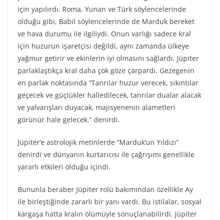
için yapılırdı. Roma, Yunan ve Türk söylencelerinde
olduğu gibi, Babil söylencelerinde de Marduk bereket
ve hava durumu ile ilgiliydi. Onun varlığı sadece kral
için huzurun işaretçisi değildi, aynı zamanda ülkeye
yağmur getirir ve ekinlerin iyi olmasını sağlardı. Jüpiter
parlaklaştıkça kral daha çok göze çarpardı. Gezegenin
en parlak noktasında “Tanrılar huzur verecek, sıkıntılar
geçecek ve güçlükler halledilecek, tanrılar dualar alacak
ve yalvarışları duyacak, majisyenenin alametleri
görünür hale gelecek.” denirdi.
Jüpiter’e astrolojik metinlerde “Marduk’un Yıldızı”
denirdi ve dünyanın kurtarıcısı ile çağrışımı genellikle
yararlı etkileri olduğu içindi.
Bununla beraber Jüpiter rolü bakımından özellikle Ay
ile birleştiğinde zararlı bir yanı vardı. Bu istilalar, sosyal
kargaşa hatta kralın ölümüyle sonuçlanabilirdi. Jüpiter