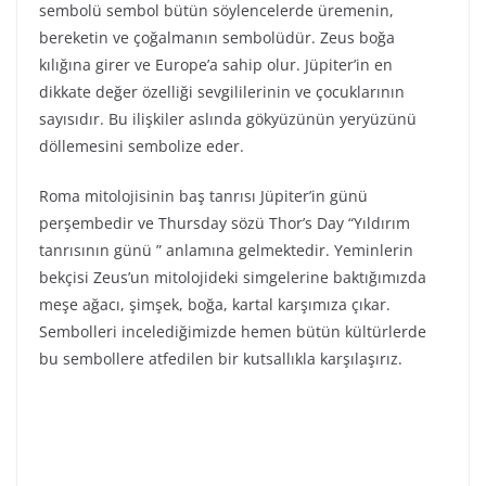
sembolü sembol bütün söylencelerde üremenin,
bereketin ve çoğalmanın sembolüdür. Zeus boğa
kılığına girer ve Europe’a sahip olur. Jüpiter’in en
dikkate değer özelliği sevgililerinin ve çocuklarının
sayısıdır. Bu ilişkiler aslında gökyüzünün yeryüzünü
döllemesini sembolize eder.
Roma mitolojisinin baş tanrısı Jüpiter’in günü
perşembedir ve Thursday sözü Thor’s Day “Yıldırım
tanrısının günü ” anlamına gelmektedir. Yeminlerin
bekçisi Zeus’un mitolojideki simgelerine baktığımızda
meşe ağacı, şimşek, boğa, kartal karşımıza çıkar.
Sembolleri incelediğimizde hemen bütün kültürlerde
bu sembollere atfedilen bir kutsallıkla karşılaşırız.