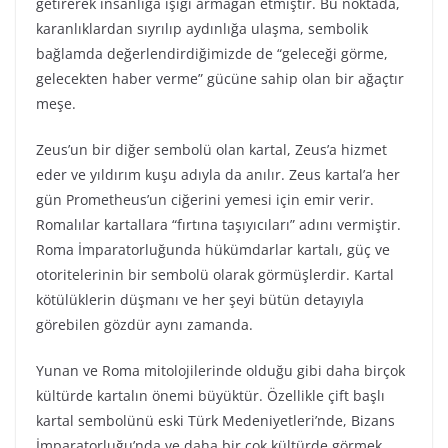
getirerek insanlığa ışığı armağan etmiştir. Bu noktada,
karanlıklardan sıyrılıp aydınlığa ulaşma, sembolik
bağlamda değerlendirdiğimizde de “geleceği görme,
gelecekten haber verme” gücüne sahip olan bir ağaçtır
meşe.
Zeus’un bir diğer sembolü olan kartal, Zeus’a hizmet
eder ve yıldırım kuşu adıyla da anılır. Zeus kartal’a her
gün Prometheus’un ciğerini yemesi için emir verir.
Romalılar kartallara “fırtına taşıyıcıları” adını vermiştir.
Roma İmparatorluğunda hükümdarlar kartalı, güç ve
otoritelerinin bir sembolü olarak görmüşlerdir. Kartal
kötülüklerin düşmanı ve her şeyi bütün detayıyla
görebilen gözdür aynı zamanda.
Yunan ve Roma mitolojilerinde olduğu gibi daha birçok
kültürde kartalın önemi büyüktür. Özellikle çift başlı
kartal sembolünü eski Türk Medeniyetleri’nde, Bizans
İmparatorluğu’nda ve daha bir çok kültürde görmek