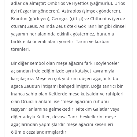
adlar da almıştır; Ombrios ve Hyettios (yağmurlu), Urios
(iyi rüzgarlar gönderen), Astrapios (şimşek gönderen),
Bronton (gürleyen), Georgos (çiftiçi) ve Chthonios (yerde
oturan) Zeus. Aslında Zeus öteki Gök Tanrılar gibi dinsel
yaşamın her alanında etkinlik göstermez, bununla
birlikte iki önemli alanı yönetir. Tarım ve kurban
törenleri.
Bir diğer sembol olan meşe ağacını farklı söylenceler
açısından irdelediğimizde aynı kutsiyet kavramıyla
karşılaşırız. Meşe en çok yıldırım düşen ağaçtır ki bu
ağaca Zeus’un ihtişamı bahşedilmiştir. Doğa tanrıcı bir
inanca sahip olan Keltlerde meşe kutsaldır ve rahipleri
olan Druid’in anlamı ise “meşe ağacının ruhunu
taşıyan” anlamına gelmektedir. Nitekim Galatlar veya
diğer adıyla Keltler, devasa Tanrı heykellerini meşe
ağaçlarından yapmışlardır meşe ağacını kesenleri
ölümle cezalandırmışlardır.