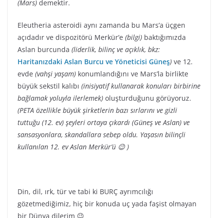
(Mars)
demektir.
Eleutheria asteroidi aynı zamanda bu Mars’a üçgen
açıdadır ve dispozitörü Merkür’e
(bilgi)
baktığımızda
Aslan burcunda
(liderlik, bilinç ve açıklık, bkz:
Haritanızdaki Aslan Burcu ve Yöneticisi Güneş
)
ve 12.
evde
(vahşi yaşam)
konumlandığını ve Mars’la birlikte
büyük sekstil kalıbı
(inisiyatif kullanarak konuları birbirine
bağlamak yoluyla ilerlemek)
oluşturduğunu görüyoruz.
(PETA özellikle büyük şirketlerin bazı sırlarını ve gizli
tuttuğu (12. ev) şeyleri ortaya çıkardı (Güneş ve Aslan) ve
sansasyonlara, skandallara sebep oldu. Yaşasın bilinçli
kullanılan 12. ev Aslan Merkür’ü 😉 )
Din, dil, ırk, tür ve tabi ki BURÇ ayrımcılığı
gözetmediğimiz, hiç bir konuda uç yada faşist olmayan
bir Dünya dilerim 😉