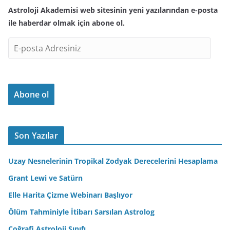
Astroloji Akademisi web sitesinin yeni yazılarından e-posta
ile haberdar olmak için abone ol.
E
-
p
o
Abone ol
s
t
a
A
Son Yazılar
d
r
Uzay Nesnelerinin Tropikal Zodyak Derecelerini Hesaplama
e
Grant Lewi ve Satürn
s
Elle Harita Çizme Webinarı Başlıyor
i
n
Ölüm Tahminiyle İtibarı Sarsılan Astrolog
i
Coğrafi Astroloji Sınıfı