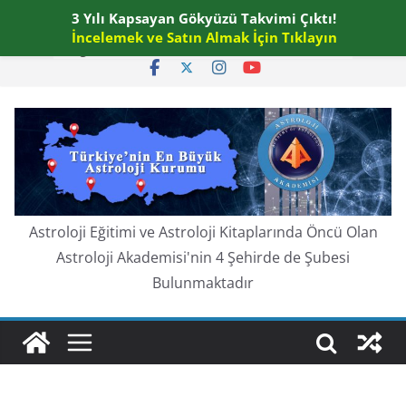
Skip
3 Yılı Kapsayan Gökyüzü Takvimi Çıktı!
Perşembe, Ağustos 6, 2026
to
İncelemek ve Satın Almak İçin Tıklayın
En güncel:
content
Astroloji Eğitimi ve Astroloji Kitaplarında Öncü Olan
Astroloji Akademisi'nin 4 Şehirde de Şubesi
Bulunmaktadır