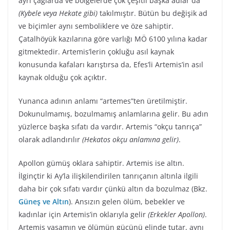
ayrı çağlarda ve bölgelerde çok çeşitli başka adlar da
(Kybele veya Hekate gibi)
takılmıştır. Bütün bu değişik ad
ve biçimler aynı semboliklere ve öze sahiptir.
Çatalhöyük kazılarına göre varlığı MÖ 6100 yılına kadar
gitmektedir. Artemis’lerin çokluğu asıl kaynak
konusunda kafaları karıştırsa da, Efes’li Artemis’in asıl
kaynak olduğu çok açıktır.
Yunanca adının anlamı “artemes”ten üretilmiştir.
Dokunulmamış, bozulmamış anlamlarına gelir. Bu adın
yüzlerce başka sıfatı da vardır. Artemis “okçu tanrıça”
olarak adlandırılır
(Hekatos okçu anlamına gelir)
.
Apollon gümüş oklara sahiptir. Artemis ise altın.
İlginçtir ki Ay’la ilişkilendirilen tanrıçanın altınla ilgili
daha bir çok sıfatı vardır çünkü altın da bozulmaz (Bkz.
Güneş ve Altın
). Ansızın gelen ölüm, bebekler ve
kadınlar için Artemis’in oklarıyla gelir
(Erkekler Apollon)
.
Artemis yaşamın ve ölümün gücünü elinde tutar, aynı