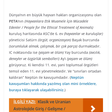
Dünya’nın en büyük hayvan hakları organizasyonu olan
PETA
‘nın
(Hayvanlara Etik Muamele İçin Mücadele
Edenler / People for the Ethical Treatment of Animals)
kuruluş haritasında ASC’de 6. ev
(hayvanlar ve kuruluşlar)
yöneticisi Satürn
(örgüt, organizasyon)
Başak burcunda
(sorumluluk almak, çalışmak, bir çok parça)
durmaktadır.
IC noktasında ise
(yaşam ve ölüm)
Yay burcunda
(avcılık,
deneyler ve özgürlük sembolleri)
Ay’ı
(yaşam ve ölüm)
görüyoruz. Ki kendisi 11. evi, yani toplumsal örgütleri
temsil eden 11. evi yönetmektedir. Ve “sınırları ortadan
kaldıran” Neptün ile kavuşumdadır. (
Neptün
kavuşumları hakkında yazılmış olan mini örneklere,
buraya tıklayarak ulaşabilirsiniz.
)
İLGİLİ YAZI:
Klasik ve Uranian
Astrolojide Giriş / Gelişme /