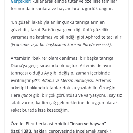
Gerçekler)
kullanarak elinde tutar ve özellikle familiar
formunda insanlara ve hayvanlara özgürlük dağıtır.
“En güzel” lakabıyla anılır çünkü tanrıçaların en
güzelidir, fakat Paris’in yargı verdiği ünlü güzellik
yarışmasına katılmaz ve bilindiği gibi Aphrodite tacı alır
(Erotizmle veya bir başkasının karısını Paris’e vererek)
.
Artemis’in “bakire” olarak anılması bir başka tanrıça
Diana’ya geçiş sırasında olmuştur. Artemis de aynı
tanrıçası olduğu Ay gibi değişip, zaman içerisinde
evrilmiştir
(Bkz. Adonis ve Mersin mitolojisi)
. Artemis
arketipi hakkında kitaplar dolusu yazılabilir. Örneğin
Hera
(Juno)
gibi bir çok görüntüsü ve varyasyonu, sayısız
sıfatı vardır, kadim çağ geleneklerine de uygun olarak.
Fakat burada kısa keseceğim.
Özetle: Eleutheria asteroidini
“insan ve hayvan”
özgürlüğü, hakları
çerçevesinde incelemek gerekir.