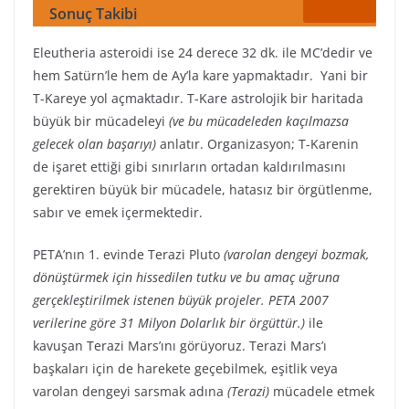
Sonuç Takibi
Eleutheria asteroidi ise 24 derece 32 dk. ile MC’dedir ve
hem Satürn’le hem de Ay’la kare yapmaktadır. Yani bir
T-Kareye yol açmaktadır. T-Kare astrolojik bir haritada
büyük bir mücadeleyi
(ve bu mücadeleden kaçılmazsa
gelecek olan başarıyı)
anlatır. Organizasyon; T-Karenin
de işaret ettiği gibi sınırların ortadan kaldırılmasını
gerektiren büyük bir mücadele, hatasız bir örgütlenme,
sabır ve emek içermektedir.
PETA’nın 1. evinde Terazi Pluto
(varolan dengeyi bozmak,
dönüştürmek için hissedilen tutku ve bu amaç uğruna
gerçekleştirilmek istenen büyük projeler. PETA 2007
verilerine göre 31 Milyon Dolarlık bir örgüttür.)
ile
kavuşan Terazi Mars’ını görüyoruz. Terazi Mars’ı
başkaları için de harekete geçebilmek, eşitlik veya
varolan dengeyi sarsmak adına
(Terazi)
mücadele etmek