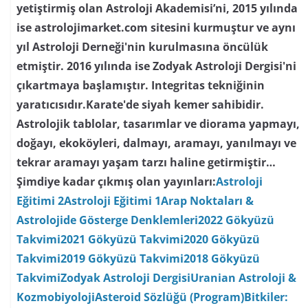
yetiştirmiş olan Astroloji Akademisi’ni, 2015 yılında
ise astrolojimarket.com sitesini kurmuştur ve aynı
yıl Astroloji Derneği'nin kurulmasına öncülük
etmiştir. 2016 yılında ise Zodyak Astroloji Dergisi'ni
çıkartmaya başlamıştır. Integritas tekniğinin
yaratıcısıdır.Karate'de siyah kemer sahibidir.
Astrolojik tablolar, tasarımlar ve diorama yapmayı,
doğayı, ekoköyleri, dalmayı, aramayı, yanılmayı ve
tekrar aramayı yaşam tarzı haline getirmiştir…
Şimdiye kadar çıkmış olan yayınları:
Astroloji
Eğitimi 2
Astroloji Eğitimi 1
Arap Noktaları &
Astrolojide Gösterge Denklemleri
2022 Gökyüzü
Takvimi
2021 Gökyüzü Takvimi
2020 Gökyüzü
Takvimi
2019 Gökyüzü Takvimi
2018 Gökyüzü
Takvimi
Zodyak Astroloji Dergisi
Uranian Astroloji &
Kozmobiyoloji
Asteroid Sözlüğü (Program)
Bitkiler: