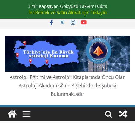
Skip
3 Yılı Kapsayan Gökyüzü Takvimi Çıktı!
Perşembe, Ağustos 6, 2026
to
İncelemek ve Satın Almak İçin Tıklayın
En güncel:
content
Astroloji Eğitimi ve Astroloji Kitaplarında Öncü Olan
Astroloji Akademisi'nin 4 Şehirde de Şubesi
Bulunmaktadır