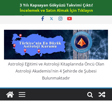
Skip
3 Yılı Kapsayan Gökyüzü Takvimi Çıktı!
Pazar, Ağustos 9, 2026
to
İncelemek ve Satın Almak İçin Tıklayın
En güncel:
content
Astroloji Eğitimi ve Astroloji Kitaplarında Öncü Olan
Astroloji Akademisi'nin 4 Şehirde de Şubesi
Bulunmaktadır