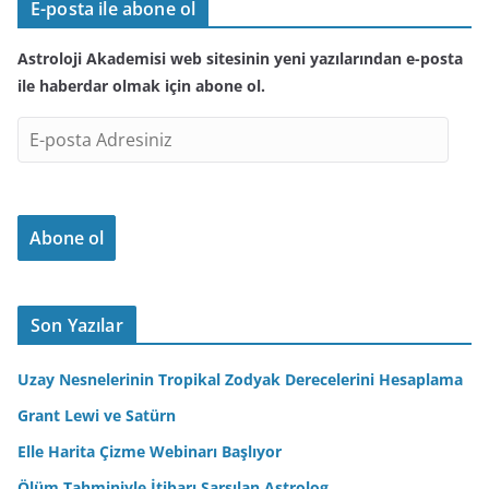
E-posta ile abone ol
Astroloji Akademisi web sitesinin yeni yazılarından e-posta
ile haberdar olmak için abone ol.
E
-
p
o
Abone ol
s
t
a
A
Son Yazılar
d
r
Uzay Nesnelerinin Tropikal Zodyak Derecelerini Hesaplama
e
Grant Lewi ve Satürn
s
Elle Harita Çizme Webinarı Başlıyor
i
n
Ölüm Tahminiyle İtibarı Sarsılan Astrolog