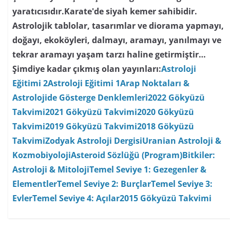
yaratıcısıdır.Karate'de siyah kemer sahibidir.
Astrolojik tablolar, tasarımlar ve diorama yapmayı,
doğayı, ekoköyleri, dalmayı, aramayı, yanılmayı ve
tekrar aramayı yaşam tarzı haline getirmiştir…
Şimdiye kadar çıkmış olan yayınları:
Astroloji
Eğitimi 2
Astroloji Eğitimi 1
Arap Noktaları &
Astrolojide Gösterge Denklemleri
2022 Gökyüzü
Takvimi
2021 Gökyüzü Takvimi
2020 Gökyüzü
Takvimi
2019 Gökyüzü Takvimi
2018 Gökyüzü
Takvimi
Zodyak Astroloji Dergisi
Uranian Astroloji &
Kozmobiyoloji
Asteroid Sözlüğü (Program)
Bitkiler:
Astroloji & Mitoloji
Temel Seviye 1: Gezegenler &
Elementler
Temel Seviye 2: Burçlar
Temel Seviye 3:
Evler
Temel Seviye 4: Açılar
2015 Gökyüzü Takvimi