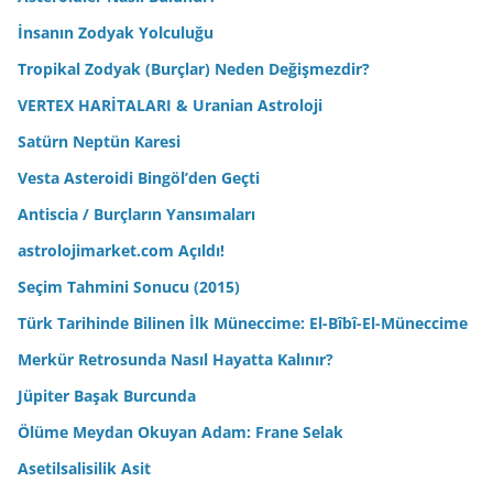
İnsanın Zodyak Yolculuğu
Tropikal Zodyak (Burçlar) Neden Değişmezdir?
VERTEX HARİTALARI & Uranian Astroloji
Satürn Neptün Karesi
Vesta Asteroidi Bingöl’den Geçti
Antiscia / Burçların Yansımaları
astrolojimarket.com Açıldı!
Seçim Tahmini Sonucu (2015)
Türk Tarihinde Bilinen İlk Müneccime: El-Bîbî-El-Müneccime
Merkür Retrosunda Nasıl Hayatta Kalınır?
Jüpiter Başak Burcunda
Ölüme Meydan Okuyan Adam: Frane Selak
Asetilsalisilik Asit