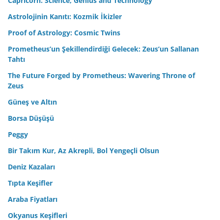
Capricorn: Science, Genius and Technology
Astrolojinin Kanıtı: Kozmik İkizler
Proof of Astrology: Cosmic Twins
Prometheus’un Şekillendirdiği Gelecek: Zeus’un Sallanan
Tahtı
The Future Forged by Prometheus: Wavering Throne of
Zeus
Güneş ve Altın
Borsa Düşüşü
Peggy
Bir Takım Kur, Az Akrepli, Bol Yengeçli Olsun
Deniz Kazaları
Tıpta Keşifler
Araba Fiyatları
Okyanus Keşifleri