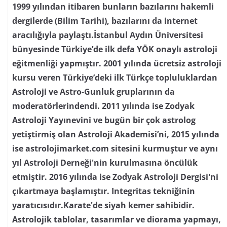
çıkartmaya başlamıştır. Integritas tekniğinin
yaratıcısıdır.Karate'de siyah kemer sahibidir.
Astrolojik tablolar, tasarımlar ve diorama yapmayı,
doğayı, ekoköyleri, dalmayı, aramayı, yanılmayı ve
tekrar aramayı yaşam tarzı haline getirmiştir…
Şimdiye kadar çıkmış olan yayınları:
Astroloji
Eğitimi 2
Astroloji Eğitimi 1
Arap Noktaları &
Astrolojide Gösterge Denklemleri
2022 Gökyüzü
Takvimi
2021 Gökyüzü Takvimi
2020 Gökyüzü
Takvimi
2019 Gökyüzü Takvimi
2018 Gökyüzü
Takvimi
Zodyak Astroloji Dergisi
Uranian Astroloji &
Kozmobiyoloji
Asteroid Sözlüğü (Program)
Bitkiler:
Astroloji & Mitoloji
Temel Seviye 1: Gezegenler &
Elementler
Temel Seviye 2: Burçlar
Temel Seviye 3:
Evler
Temel Seviye 4: Açılar
2015 Gökyüzü Takvimi