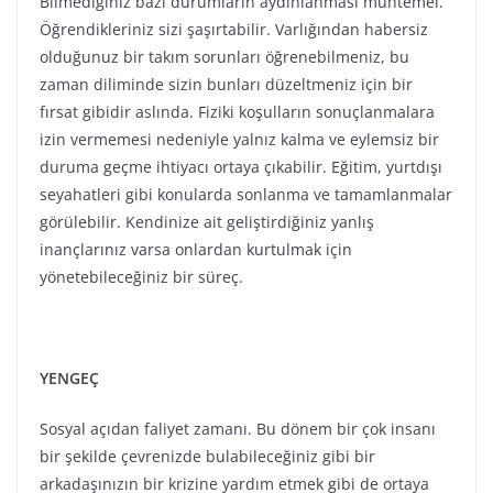
Sosyal açıdan faliyet zamanı. Bu dönem bir çok insanı
bir şekilde çevrenizde bulabileceğiniz gibi bir
arkadaşınızın bir krizine yardım etmek gibi de ortaya
çıkabilir. Mutluluk arayışı ve mutluluk arayışında yeni
gelecek planları düşünmek, küçük sonuçlandırmalar
yaparak ilerlemek anahtar kelimeler olmalı. Gelecek
planlarınızda neye veya kimlere yer verip
vermeyeceğiniz konusunda aydınlanmalar
yaşayabilirsiniz. Romantik bir durumun başlangıcı da
söz konusu olabilir veya devam eden ilişkinizde hiç
bilmediğiniz şeyleri de öğrenebilirsiniz. Eğer bir
borcunuz varsa o borçtan kurtulmak için
yönetebileceğiniz bir süreç.
ASLAN