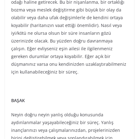
Neyin doğru neyin yanlış olduğu konusunda
aydınlanmalar yaşayabileceğiniz bir süreç. Yanlış
inançlarınızı veya çalışmalarınızdan, projelerinizden
birini değiştirebilmek veya sonlandırabilmek için
kullanabileceğiniz bir akış var olacak. Daha evvel
üzerinde çalışıp emek verdiğiniz kültürel faliyetleriniz
varsa bu dönem meyvelerini almak için fırsatlar veya
uygun zeminler yaratıyor olacak. Evcil hayvanınız varsa
onların küçük krizlerine karşı da dikkatli olmalısınız.
TERAZİ
Eğer finansal bir çözüm arayışında olduğunuz bir
zamandaysanız bu çözümler hakkında aydınlanacağınız
bir zaman dilimindesiniz anlamına geliyor. Mali
durumunuzu değiştirmek için uygun bir akış devrede