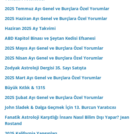
John Sladek & Dalga Geçmek İçin 13. Burcun Yaratıcısı
Fanatik Astroloji Karşıtlığı İnsanı Nasıl Bilim Dışı Yapar? Jean
Rostand
2025 Kalifornia Yangınları
Astrolojiyi Doğrulayan Bilim İnsanlarının Başına Gelenlerden
Ünlü Bir Örnek
Limon Suyuyla Banka Soygunu
Astroloji Akademisi Mezunları
Çeşitli İllerde Göktaşları Görüldü (2024)
Yaşlılarınıza Saygı Gösterin
Yeni Bir Cerrahi Denemenin Hasar Yaratması
Zodyak Astroloji Dergisi Sayı 31 (Dijital)
Diyarbakır’da Ham Petrol Sızıntısı (2024)
İliç Maden Kazası (2024)
Karayiplerde Petrol Sızıntısı (2024)