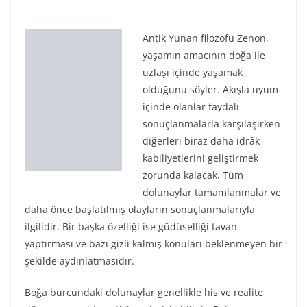
Antik Yunan filozofu Zenon,
yaşamın amacının doğa ile uzlaşı içinde yaşamak
olduğunu söyler. Akışla uyum içinde olanlar faydalı
sonuçlanmalarla karşılaşırken diğerleri biraz daha idrâk
kabiliyetlerini geliştirmek zorunda kalacak. Tüm
dolunaylar tamamlanmalar ve daha önce başlatılmış
olayların sonuçlanmalarıyla ilgilidir. Bir başka özelliği
ise güdüselliği tavan yaptırması ve bazı gizli kalmış
konuları beklenmeyen bir şekilde aydınlatmasıdır.
Boğa burcundaki dolunaylar genellikle his ve realite
dünyamızı aniden etkilemeleriyle bilinir. 5 duyu
organımız fazladan mesai yapacak ve realiteye
kendimizi daha yakın hissedeceğiz, ayaklarımız yere
sağlam basarken başlattığımız projeleri bir çoğumuz
sonuçlandırabileceğiz. Somut, ruha ve zevke hitap