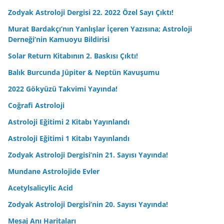
Acetylsalicylic Acid
Zodyak Astroloji Dergisi’nin 20. Sayısı Yayında!
Mesaj Anı Haritaları
Babil Kozmolojisinde Niburu; Antiscia
Yıldızlarla Dünyayı Süsleyen Tanrılar: Ülgen, Jüpiter ve
Marduk
The Signs of Star & Moles
Harmonik Haritalar
Genel Transit Mantığına Giriş
Johannes Kepler & AstroDatabank
LEONARDO DA VINCI – Delineations of Historical Geniuses
The Man Who Defies Death: Frane Selak
JRR Tolkien ve Kitapları üzerine
Zodyak Astroloji Dergisi’nin 18. 2021 Özel Sayısı Satışta!