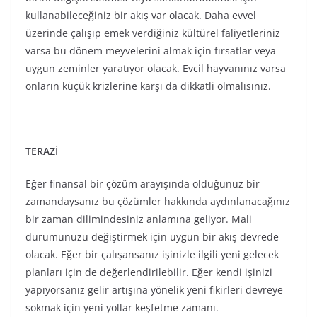
olacak. Eğer bir çalışansanız işinizle ilgili yeni gelecek
planları için de değerlendirilebilir. Eğer kendi işinizi
yapıyorsanız gelir artışına yönelik yeni fikirleri devreye
sokmak için yeni yollar keşfetme zamanı.
AKREP
Ortaklıklar, evlilik ve açık düşmanlıklarla ilgili bir
dalgalanma söz konusu. “Ne kadar alıyorum?” ve “Ne
kadar veriyorum?” sorgulamasını bu devrede çokça
yapacaksınız. “Öteki” ile bir çıkar dengelenmesi zamanı
ve uzlaşma ihtiyacı. Bu dolunay, eğer yalnız olan bir
Akrepseniz, yeni bir ilişki fırsatını da yaratabilir
(astrolojik haritanız müsaitse).