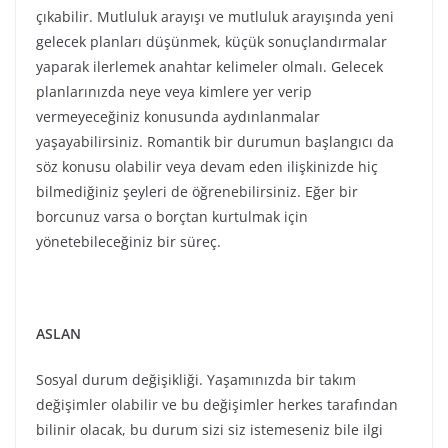
Sosyal durum değişikliği. Yaşamınızda bir takım
değişimler olabilir ve bu değişimler herkes tarafından
bilinir olacak, bu durum sizi siz istemeseniz bile ilgi
odağı haline getirecek. Bu bir nişanlanma, bir ortaklığı
bozma veya meslek değiştirme gibi büyük bir olay da
olabilir veya daha ufak değişimlerle de kendini ortaya
koyabilir (haritanızın vaat ettiği önemlidir). Nasıl veya
iyi/kötü ne olursa olsun bir süre insanların gözü
üzerinizde olacak. Bu yüzden doğru davranmaya
çalışın. Eğer evliyseniz eşin ailesi ile ilgilenmeniz
gereken durumlar ortaya koyabilir. Eğer açık bir
düşmanınız varsa onu kendinizden uzaklaştırabilmeniz
için kullanabileceğiniz bir süreç.
BAŞAK