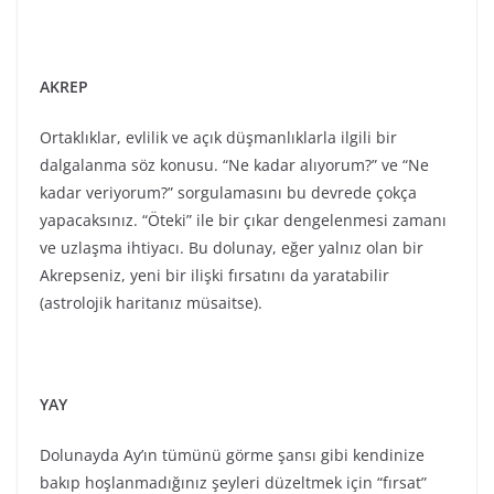
YAY
Dolunayda Ay’ın tümünü görme şansı gibi kendinize
bakıp hoşlanmadığınız şeyleri düzeltmek için “fırsat”
olarak kullanılabilecek bir zaman dilimi. Günlü
rutininizi düzenlemek için bir zorunluluk hissedebilir
veya bunu oluşturacak zemini yaratmak üzere gelen bir
sağlık kriziyle karşılaşabilirsiniz. Günlük rutine sızmış
kötü alışkanlıklardan kurtulmak için iyi bir fırsat. Eğer
elinizde uzun zamandır üzerinde çalıştığınız bir
projeniz varsa mutlulukla onun sonuçlanışını da
görmeniz mümkün. Ama işyerinizdeki bazı olası mini
krizlere de bu dönemde dikkat etmeniz gerekiyor.
OĞLAK