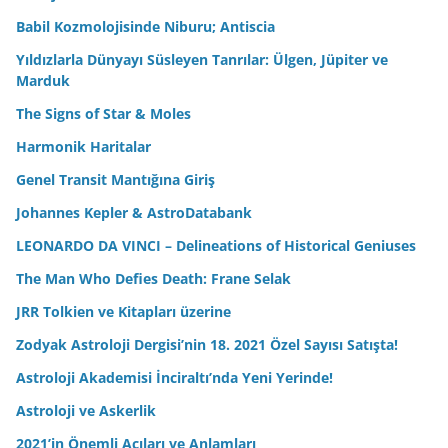
Astroloji Akademisi İnciraltı’nda Yeni Yerinde!
Astroloji ve Askerlik
2021’in Önemli Açıları ve Anlamları
Dorina Costras & Burç Tabloları
Gök Cisimlerinin Eril ve Dişilliği
21 Aralık 2020: Jüpiter / Satürn Kavuşumu ve Zamanın Ruhu
Astrolog doktoruna, tam doğduğu anın haritasını
çıkarttıran bebek
Jean Paul Sartre / Astrodatabank
Başaklara İthafen
2021 Gökyüzü Takvimi Çıktı
2020 Merkür Akrep Gerilemesi
Zodyak Astroloji Dergisi’nin 17. Sonbahar Mevsimi Sayısı
Satışta!