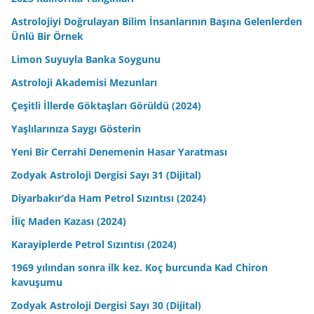
1969 yılından sonra ilk kez. Koç burcunda Kad Chiron
kavuşumu
Zodyak Astroloji Dergisi Sayı 30 (Dijital)
Zodyak Astroloji Dergisi Sayı 29 (Dijital)
Astroloji Eğitimi 1 (4. Baskı)
Satürn Transitleri
Yeni Kitap! Integritas
Marslıların Dünya’yı İşgal Etmesi
Susurluk Kazası Astrolojik İnceleme
1965, Hendek Trafik Kazası
2023 – 2024 – 2025 Gökyüzü Takvimi
Anthony Bourdain Astrolojik Analizi
Alain Ducasse Astrolojik Analiz