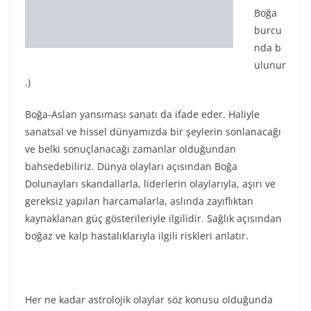
Her ne kadar astrolojik olaylar söz konusu olduğunda
sizin kendi haritanız önemli olacaksa da çok genel
etkilerden ana hatlarıyla bahsedebiliriz:
KOÇ
Fiziksel ve zihinsel yeteneklerinizi kullanarak, daha
evvel başlattığınız olayların sonuçlanmasını sağlayacak
enerjileri şimdi daha rahat yönetebilirsiniz. Sanata dair
sonuçlanmasını beklediğiniz bir şeyler varsa gayet
uygundur. Finansal anlamda da güçlü bir akışı
sembolize etmektedir. Aldığınız bir borcu ödeyebilir,
kredi çekebilir veya daha evvel sorunlu giden parasal
bir sıkıntınızın sona erdiğini görebilirsiniz. Bir