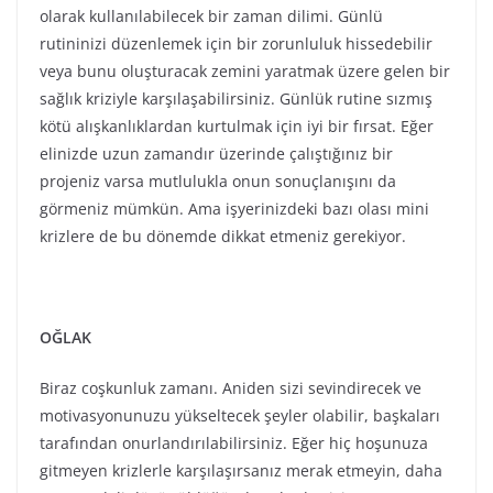
Biraz coşkunluk zamanı. Aniden sizi sevindirecek ve
motivasyonunuzu yükseltecek şeyler olabilir, başkaları
tarafından onurlandırılabilirsiniz. Eğer hiç hoşunuza
gitmeyen krizlerle karşılaşırsanız merak etmeyin, daha
uzun vadeli düşünüldüğünde aslında sizin yararınıza
bir olay gerçekleşiyor olacak arka planda. Kendinizi
rahatça ifade edebileceğiniz ender zamanlardan birisi
olduğundan tadını çıkarın. Eğer çocuklarınız varsa biraz
onlarla uğraşmak zorunda kalabilirsiniz veya onların
çeşitli projelerinin sonuçlanmalarına şahitlik
edebilirsiniz. Ayrıca bu zaman diliminde her ne
tahminde bulunursanız bulunun doğal akışı
yakalayabileceğiniz nadir zamanlardan olduğundan bu
tahminlerden fırsatlar yaratmaya çalışın.
KOVA