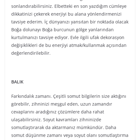
cevaplarını aradığınız çözümlere daha rahat
ulaşabilirsiniz. Soyut kavramları zihninizde
somutlaştırarak da aktarmanız mümkündür. Daha
somut düşünme zamanı veya soyut olanı somutlaştırma
olarak kullanmalısınız. Yakın çevre algınız biraz
karışabilir zira şu ara yakın çevrenizdeki sosyal
etkileşim oldukça üst seviyede olacak.
farkındalıkla idare edilebilen bir dolunay dilerim,
sitesinden daha fazla
şey keşfedin