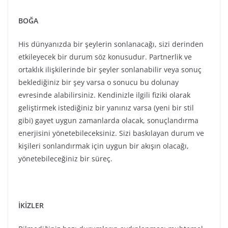
İKİZLER
Bilmediğiniz bazı durumların aydınlanması muhtemel.
Öğrendikleriniz sizi şaşırtabilir. Varlığından habersiz
olduğunuz bir takım sorunları öğrenebilmeniz, bu
zaman diliminde sizin bunları düzeltmeniz için bir
fırsat gibidir aslında. Fiziki koşulların sonuçlanmalara
izin vermemesi nedeniyle yalnız kalma ve eylemsiz bir
duruma geçme ihtiyacı ortaya çıkabilir. Eğitim, yurtdışı
seyahatleri gibi konularda sonlanma ve tamamlanmalar
görülebilir. Kendinize ait geliştirdiğiniz yanlış
inançlarınız varsa onlardan kurtulmak için
yönetebileceğiniz bir süreç.
YENGEÇ