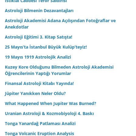
Uranian Astroloji & Kozmobiyoloji 4. Baskı
Tonga Yanardağ Patlaması Analizi
Tonga Volcanic Eruption Analysis
Zodyak Astroloji Dergisi 22. 2022 Özel Sayı Çıktı!
Murat Bardakçı’nın Yanlışlar İçeren Yazısına; Astroloji
Derneği’nin Kamuoyu Bildirisi
Solar Return Kitabının 2. Baskısı Çıktı!
Balık Burcunda Jüpiter & Neptün Kavuşumu
2022 Gökyüzü Takvimi Yayında!
Coğrafi Astroloji
Astroloji Eğitimi 2 Kitabı Yayınlandı
Astroloji Eğitimi 1 Kitabı Yayınlandı
Zodyak Astroloji Dergisi’nin 21. Sayısı Yayında!
Mundane Astrolojide Evler