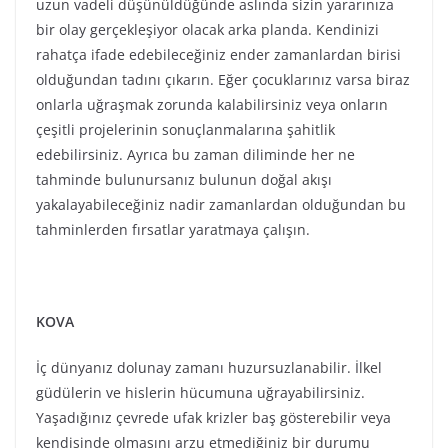
İç dünyanız dolunay zamanı huzursuzlanabilir. İlkel
güdülerin ve hislerin hücumuna uğrayabilirsiniz.
Yaşadığınız çevrede ufak krizler baş gösterebilir veya
kendisinde olmasını arzu etmediğiniz bir durumu
sonlandırabilirsiniz. Elbetteki en son yazdığım cümleye
dikkatinizi çekerek enerjiyi bu alana yönlendirmenizi
tavsiye ederim. İç dünyanızı yansıtan bir noktada olacak
Boğa dolunayı Boğa burcunun gölge yanlarından
kurtulmanızı tavsiye ediyor. Evle ilgili ufak dekorasyon
değişiklikleri de bu enerjiyi atmak/kullanmak açısından
değerlendirilebilir.
BALIK
Farkındalık zamanı. Çeşitli somut bilgilerin size aktığını
görebilir, zihninizi meşgul eden, uzun zamandır