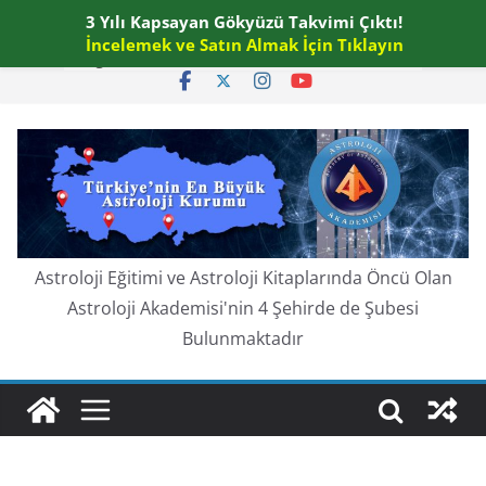
Skip
3 Yılı Kapsayan Gökyüzü Takvimi Çıktı!
Perşembe, Ağustos 6, 2026
to
İncelemek ve Satın Almak İçin Tıklayın
En güncel:
content
Astroloji Eğitimi ve Astroloji Kitaplarında Öncü Olan
Astroloji Akademisi'nin 4 Şehirde de Şubesi
Bulunmaktadır