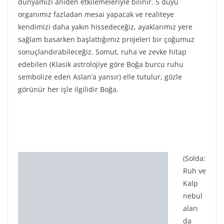
edebilen (Klasik astrolojiye göre Boğa burcu ruhu
sembolize eden Aslan’a yansır) elle tutulur, gözle
görünür her işle ilgilidir Boğa.
(Solda:
Ruh ve Kalp nebulaları da Boğa burcunda bulunur.)
Boğa-Aslan yansıması sanatı da ifade eder. Haliyle
sanatsal ve hissel dünyamızda bir şeylerin sonlanacağı
ve belki sonuçlanacağı zamanlar olduğundan
bahsedebiliriz. Dünya olayları açısından Boğa
Dolunayları skandallarla, liderlerin olaylarıyla, aşırı ve
gereksiz yapılan harcamalarla, aslında zayıflıktan
kaynaklanan güç gösterileriyle ilgilidir. Sağlık açısından
boğaz ve kalp hastalıklarıyla ilgili riskleri anlatır.