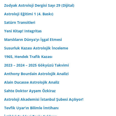
Sahte Doktor Ayşem Özkiraz
Astroloji Akademisi İstanbul Şubesi Açılıyor!
Tevfik Uyar’ın Bilimle İmtihanı
İstiklal Caddesi Terör Saldırısı
Astroloji Bilmenin Dezavantajları
Astroloji Akademisi Adana Açılışından Fotoğraflar ve
Anekdotlar
Astroloji Eğitimi 3. Kitap Satışta!
25 Mayıs’ta İstanbul Büyük Kulüp’teyiz!
19 Mayıs 1919 Astrolojik Analizi
Kuzey Kore Olduğunu Bilmeden Astroloji Akademisi
Öğrencilerinin Yaptığı Yorumlar
Finansal Astroloji Kitabı Yayında!
Jüpiter Yanıkken Neler Oldu?
What Happened When Jupiter Was Burned?