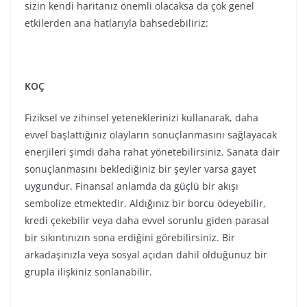
arkadaşınızla veya sosyal açıdan dahil olduğunuz bir
grupla ilişkiniz sonlanabilir.
BOĞA
His dünyanızda bir şeylerin sonlanacağı, sizi derinden
etkileyecek bir durum söz konusudur. Partnerlik ve
ortaklık ilişkilerinde bir şeyler sonlanabilir veya sonuç
beklediğiniz bir şey varsa o sonucu bu dolunay
evresinde alabilirsiniz. Kendinizle ilgili fiziki olarak
geliştirmek istediğiniz bir yanınız varsa (yeni bir stil
gibi) gayet uygun zamanlarda olacak, sonuçlandırma
enerjisini yönetebileceksiniz. Sizi baskılayan durum ve
kişileri sonlandırmak için uygun bir akışın olacağı,
yönetebileceğiniz bir süreç.