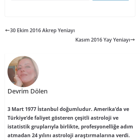
Türkiye’de faliyet gösteren çeşitli astroloji ve
istatistik gruplarıyla birlikte, profesyonelliğe adım
atmadan 24 yılını astroloji araştırmalarına verdi.
1999 yılından itibaren bunların bazılarını hakemli
dergilerde (Bilim Tarihi), bazılarını da internet
aracılığıyla paylaştı.İstanbul Aydın Üniversitesi
bünyesinde Türkiye’de ilk defa YÖK onaylı astroloji
eğitmenliği yapmıştır. 2001 yılında ücretsiz astroloji
kursu veren Türkiye’deki ilk Türkçe topluluklardan
Astroloji ve Astro-Gunluk gruplarının da
moderatörlerindendi. 2011 yılında ise Zodyak
Astroloji Yayınevini ve bugün bir çok astrolog
yetiştirmiş olan Astroloji Akademisi’ni, 2015 yılında
ise astrolojimarket.com sitesini kurmuştur ve aynı
yıl Astroloji Derneği'nin kurulmasına öncülük
etmiştir. 2016 yılında ise Zodyak Astroloji Dergisi'ni