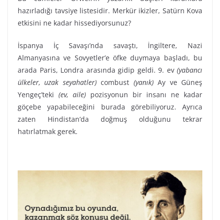
hazırladığı tavsiye listesidir. Merkür ikizler, Satürn Kova
etkisini ne kadar hissediyorsunuz?
İspanya İç Savaşı’nda savaştı, İngiltere, Nazi
Almanyasına ve Sovyetler’e öfke duymaya başladı, bu
arada Paris, Londra arasında gidip geldi. 9. ev
(yabancı
ülkeler, uzak seyahatler)
combust
(yanık)
Ay ve Güneş
Yengeç’teki
(ev, aile)
pozisyonun bir insanı ne kadar
göçebe yapabileceğini burada görebiliyoruz. Ayrıca
zaten Hindistan’da doğmuş olduğunu tekrar
hatırlatmak gerek.