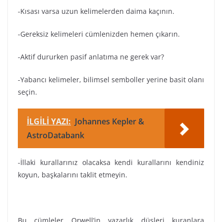
-Kısası varsa uzun kelimelerden daima kaçının.
-Gereksiz kelimeleri cümlenizden hemen çıkarın.
-Aktif dururken pasif anlatıma ne gerek var?
-Yabancı kelimeler, bilimsel semboller yerine basit olanı
seçin.
İLGİLİ YAZI:
Johannes Kepler &
AstroDatabank
-İllaki kurallarınız olacaksa kendi kurallarını kendiniz
koyun, başkalarını taklit etmeyin.
Bu cümleler Orwell’in yazarlık düşleri kuranlara