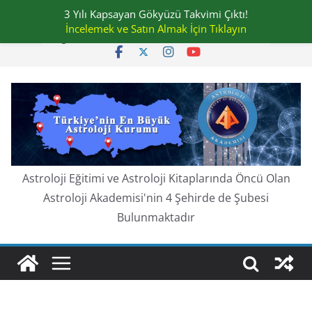
Skip
3 Yılı Kapsayan Gökyüzü Takvimi Çıktı!
Perşembe, Ağustos 6, 2026
to
İncelemek ve Satın Almak İçin Tıklayın
En güncel:
content
Astroloji Eğitimi ve Astroloji Kitaplarında Öncü Olan
Astroloji Akademisi'nin 4 Şehirde de Şubesi
Bulunmaktadır