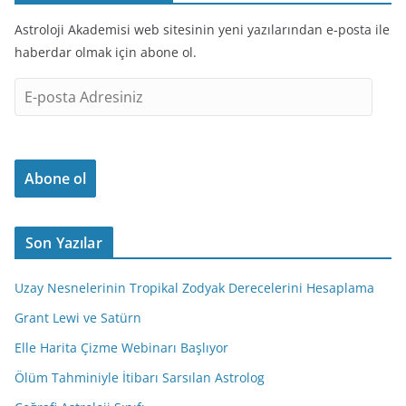
Astroloji Akademisi web sitesinin yeni yazılarından e-posta ile
haberdar olmak için abone ol.
E
-
p
o
Abone ol
s
t
a
Son Yazılar
A
d
Uzay Nesnelerinin Tropikal Zodyak Derecelerini Hesaplama
r
e
Grant Lewi ve Satürn
s
Elle Harita Çizme Webinarı Başlıyor
i
Ölüm Tahminiyle İtibarı Sarsılan Astrolog
n
i