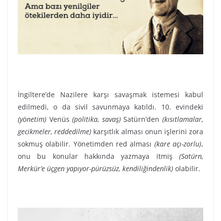
İngiltere’de Nazilere karşı savaşmak istemesi kabul
edilmedi, o da sivil savunmaya katıldı. 10. evindeki
(yönetim)
Venüs
(politika, savaş)
Satürn’den
(kısıtlamalar,
gecikmeler, reddedilme)
karşıtlık alması onun işlerini zora
sokmuş olabilir. Yönetimden red alması
(kare açı-zorlu)
,
onu bu konular hakkında yazmaya itmiş
(Satürn,
Merkür’e üçgen yapıyor-pürüzsüz, kendiliğindenlik)
olabilir.