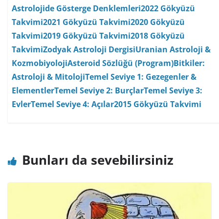
Astrolojide Gösterge Denklemleri
2022 Gökyüzü
Takvimi
2021 Gökyüzü Takvimi
2020 Gökyüzü
Takvimi
2019 Gökyüzü Takvimi
2018 Gökyüzü
Takvimi
Zodyak Astroloji Dergisi
Uranian Astroloji &
Kozmobiyoloji
Asteroid Sözlüğü (Program)
Bitkiler:
Astroloji & Mitoloji
Temel Seviye 1: Gezegenler &
Elementler
Temel Seviye 2: Burçlar
Temel Seviye 3:
Evler
Temel Seviye 4: Açılar
2015 Gökyüzü Takvimi
Bunları da sevebilirsiniz