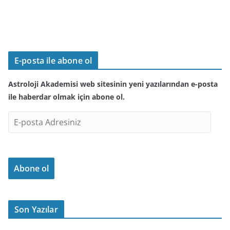
E-posta ile abone ol
Astroloji Akademisi web sitesinin yeni yazılarından e-posta
ile haberdar olmak için abone ol.
E
-
p
o
Abone ol
s
t
a
A
Son Yazılar
d