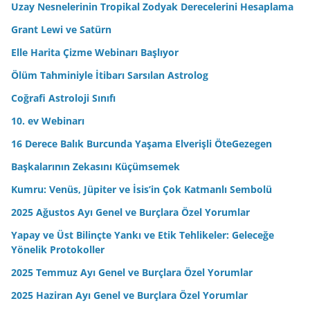
r
Uzay Nesnelerinin Tropikal Zodyak Derecelerini Hesaplama
e
Grant Lewi ve Satürn
s
Elle Harita Çizme Webinarı Başlıyor
i
n
Ölüm Tahminiyle İtibarı Sarsılan Astrolog
i
Coğrafi Astroloji Sınıfı
z
10. ev Webinarı
16 Derece Balık Burcunda Yaşama Elverişli ÖteGezegen
Başkalarının Zekasını Küçümsemek
Kumru: Venüs, Jüpiter ve İsis’in Çok Katmanlı Sembolü
2025 Ağustos Ayı Genel ve Burçlara Özel Yorumlar
Yapay ve Üst Bilinçte Yankı ve Etik Tehlikeler: Geleceğe
Yönelik Protokoller
2025 Temmuz Ayı Genel ve Burçlara Özel Yorumlar
2025 Haziran Ayı Genel ve Burçlara Özel Yorumlar