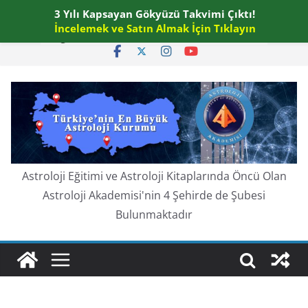
Skip
3 Yılı Kapsayan Gökyüzü Takvimi Çıktı!
Perşembe, Ağustos 6, 2026
to
İncelemek ve Satın Almak İçin Tıklayın
En güncel:
content
Astroloji Eğitimi ve Astroloji Kitaplarında Öncü Olan
Astroloji Akademisi'nin 4 Şehirde de Şubesi
Bulunmaktadır