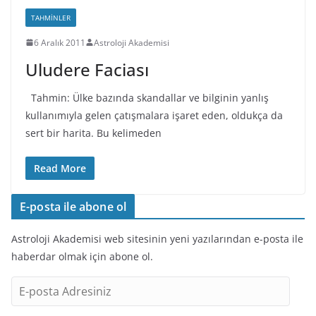
TAHMINLER
6 Aralık 2011
Astroloji Akademisi
Uludere Faciası
Tahmin: Ülke bazında skandallar ve bilginin yanlış
kullanımıyla gelen çatışmalara işaret eden, oldukça da
sert bir harita. Bu kelimeden
Read More
E-posta ile abone ol
Astroloji Akademisi web sitesinin yeni yazılarından e-posta ile
haberdar olmak için abone ol.
E
-