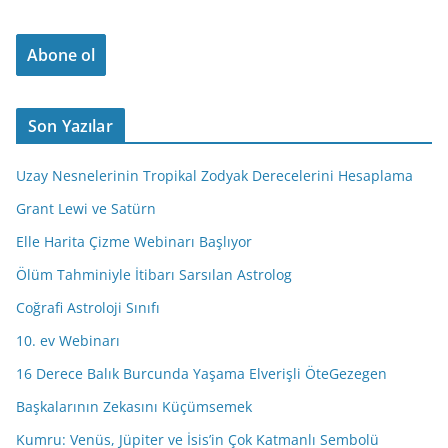
p
o
Abone ol
s
t
a
Son Yazılar
A
d
Uzay Nesnelerinin Tropikal Zodyak Derecelerini Hesaplama
r
e
Grant Lewi ve Satürn
s
Elle Harita Çizme Webinarı Başlıyor
i
Ölüm Tahminiyle İtibarı Sarsılan Astrolog
n
i
Coğrafi Astroloji Sınıfı
z
10. ev Webinarı
16 Derece Balık Burcunda Yaşama Elverişli ÖteGezegen
Başkalarının Zekasını Küçümsemek
Kumru: Venüs, Jüpiter ve İsis’in Çok Katmanlı Sembolü