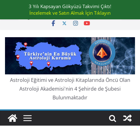
Skip
3 Yılı Kapsayan Gökyüzü Takvimi Çıktı!
Cuma, Ağustos 7, 2026
to
İncelemek ve Satın Almak İçin Tıklayın
En güncel:
content
Astroloji Eğitimi ve Astroloji Kitaplarında Öncü Olan
Astroloji Akademisi'nin 4 Şehirde de Şubesi
Bulunmaktadır