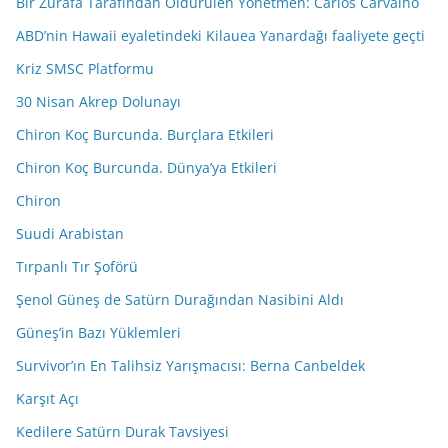
Bir Zürafa Tarafından Öldürülen Yönetmen: Carlos Carvalho
ABD’nin Hawaii eyaletindeki Kilauea Yanardağı faaliyete geçti
Kriz SMSC Platformu
30 Nisan Akrep Dolunayı
Chiron Koç Burcunda. Burçlara Etkileri
Chiron Koç Burcunda. Dünya’ya Etkileri
Chiron
Suudi Arabistan
Tırpanlı Tır Şoförü
Şenol Güneş de Satürn Durağından Nasibini Aldı
Güneş’in Bazı Yüklemleri
Survivor’ın En Talihsiz Yarışmacısı: Berna Canbeldek
Karşıt Açı
Kedilere Satürn Durak Tavsiyesi