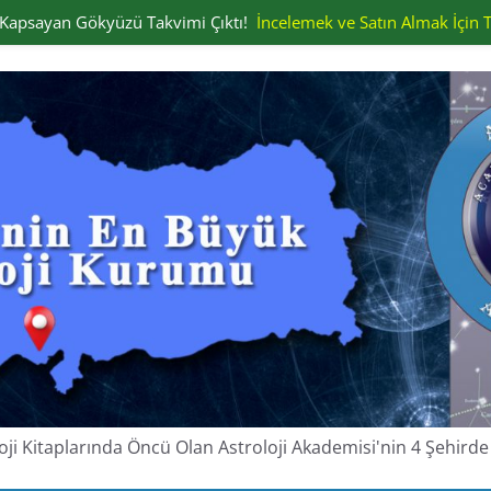
ı Kapsayan Gökyüzü Takvimi Çıktı!
İncelemek ve Satın Almak İçin T
oloji Kitaplarında Öncü Olan Astroloji Akademisi'nin 4 Şehir