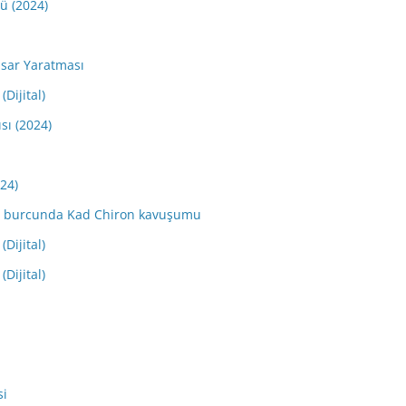
dü (2024)
sar Yaratması
(Dijital)
sı (2024)
024)
Koç burcunda Kad Chiron kavuşumu
(Dijital)
(Dijital)
si