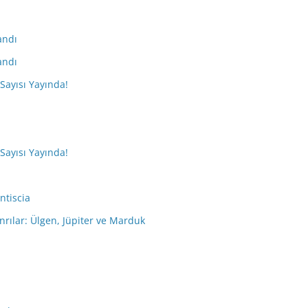
andı
andı
 Sayısı Yayında!
 Sayısı Yayında!
ntiscia
nrılar: Ülgen, Jüpiter ve Marduk