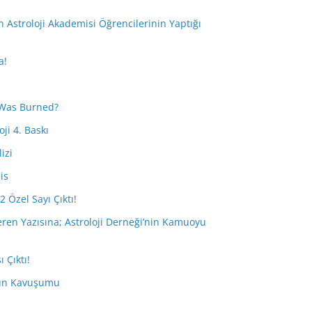
i
Astroloji Akademisi Öğrencilerinin Yaptığı
a!
Was Burned?
ji 4. Baskı
izi
is
2 Özel Sayı Çıktı!
eren Yazısına; Astroloji Derneği’nin Kamuoyu
 Çıktı!
tün Kavuşumu