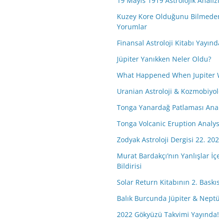
19 Mayıs 1919 Astrolojik Analiz
Kuzey Kore Olduğunu Bilmeden 
Yorumlar
Finansal Astroloji Kitabı Yayınd
Jüpiter Yanıkken Neler Oldu?
What Happened When Jupiter 
Uranian Astroloji & Kozmobiyolo
Tonga Yanardağ Patlaması Anal
Tonga Volcanic Eruption Analys
Zodyak Astroloji Dergisi 22. 202
Murat Bardakçı’nın Yanlışlar İç
Bildirisi
Solar Return Kitabının 2. Baskısı
Balık Burcunda Jüpiter & Nep
2022 Gökyüzü Takvimi Yayında!