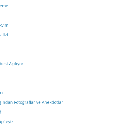
eleme
kvimi
alizi
esi Açılıyor!
rı
ışından Fotoğraflar ve Anekdotlar
!
p’teyiz!