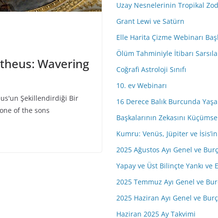
Uzay Nesnelerinin Tropikal Zo
r
e
Grant Lewi ve Satürn
s
Elle Harita Çizme Webinarı Baş
i
Ölüm Tahminiyle İtibarı Sarsıla
n
theus: Wavering
i
Coğrafi Astroloji Sınıfı
z
10. ev Webinarı
s'un Şekillendirdiği Bir
16 Derece Balık Burcunda Yaşa
one of the sons
Başkalarının Zekasını Küçüms
Kumru: Venüs, Jüpiter ve İsis’
2025 Ağustos Ayı Genel ve Bur
Yapay ve Üst Bilinçte Yankı ve E
2025 Temmuz Ayı Genel ve Bur
2025 Haziran Ayı Genel ve Bur
Haziran 2025 Ay Takvimi