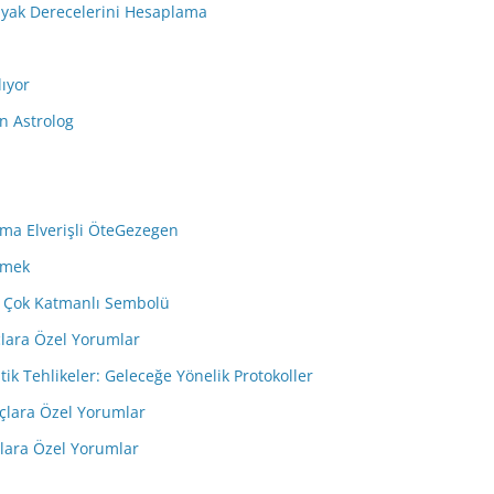
dyak Derecelerini Hesaplama
lıyor
n Astrolog
ma Elverişli ÖteGezegen
emek
in Çok Katmanlı Sembolü
çlara Özel Yorumlar
tik Tehlikeler: Geleceğe Yönelik Protokoller
çlara Özel Yorumlar
çlara Özel Yorumlar