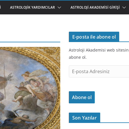
I
ASTROLOJIK YARDIMCILAR
ASTROLOJI AKADEMISI GIRIŞI
E-posta ile abone ol
Astroloji Akademisi web sitesin
abone ol.
E
-
p
o
Abone ol
s
t
a
Son Yazılar
A
d