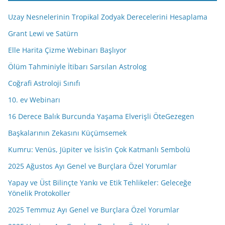
d
Uzay Nesnelerinin Tropikal Zodyak Derecelerini Hesaplama
r
e
Grant Lewi ve Satürn
s
Elle Harita Çizme Webinarı Başlıyor
i
Ölüm Tahminiyle İtibarı Sarsılan Astrolog
n
i
Coğrafi Astroloji Sınıfı
z
10. ev Webinarı
16 Derece Balık Burcunda Yaşama Elverişli ÖteGezegen
Başkalarının Zekasını Küçümsemek
Kumru: Venüs, Jüpiter ve İsis’in Çok Katmanlı Sembolü
2025 Ağustos Ayı Genel ve Burçlara Özel Yorumlar
Yapay ve Üst Bilinçte Yankı ve Etik Tehlikeler: Geleceğe
Yönelik Protokoller
2025 Temmuz Ayı Genel ve Burçlara Özel Yorumlar