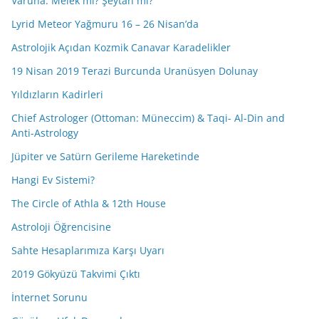
Varuna: Melek mi? Şeytan mı?
Lyrid Meteor Yağmuru 16 – 26 Nisan’da
Astrolojik Açıdan Kozmik Canavar Karadelikler
19 Nisan 2019 Terazi Burcunda Uranüsyen Dolunay
Yıldızların Kadirleri
Chief Astrologer (Ottoman: Müneccim) & Taqi- Al-Din and
Anti-Astrology
Jüpiter ve Satürn Gerileme Hareketinde
Hangi Ev Sistemi?
The Circle of Athla & 12th House
Astroloji Öğrencisine
Sahte Hesaplarımıza Karşı Uyarı
2019 Gökyüzü Takvimi Çıktı
İnternet Sorunu