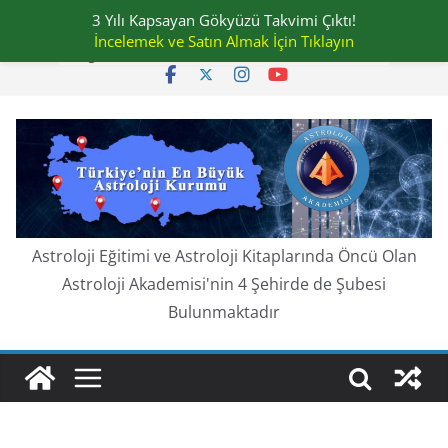
Skip
3 Yılı Kapsayan Gökyüzü Takvimi Çıktı!
Pazar, Ağustos 9, 2026
to
İncelemek ve Satın Almak İçin Tıklayın
En güncel:
content
Astroloji Eğitimi ve Astroloji Kitaplarında Öncü Olan
Astroloji Akademisi'nin 4 Şehirde de Şubesi
Bulunmaktadır