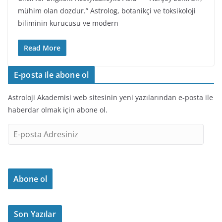
mühim olan dozdur.” Astrolog, botanikçi ve toksikoloji
biliminin kurucusu ve modern
Read More
E-posta ile abone ol
Astroloji Akademisi web sitesinin yeni yazılarından e-posta ile
haberdar olmak için abone ol.
E
-
p
o
Abone ol
s
t
a
Son Yazılar
A