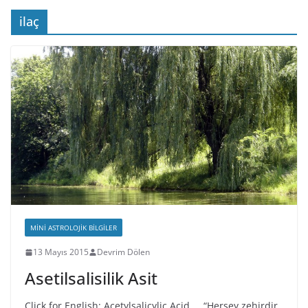
ilaç
MINI ASTROLOJIK BILGILER
13 Mayıs 2015
Devrim Dölen
Asetilsalisilik Asit
Click for English: Acetylsalicylic Acid “Herşey zehirdir,