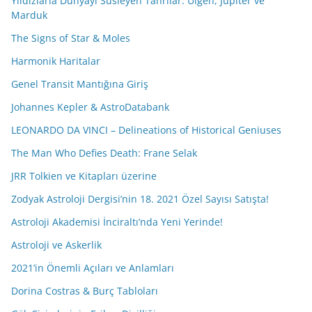
Yıldızlarla Dünyayı Süsleyen Tanrılar: Ülgen, Jüpiter ve
Marduk
The Signs of Star & Moles
Harmonik Haritalar
Genel Transit Mantığına Giriş
Johannes Kepler & AstroDatabank
LEONARDO DA VINCI – Delineations of Historical Geniuses
The Man Who Defies Death: Frane Selak
JRR Tolkien ve Kitapları üzerine
Zodyak Astroloji Dergisi’nin 18. 2021 Özel Sayısı Satışta!
Astroloji Akademisi İnciraltı’nda Yeni Yerinde!
Astroloji ve Askerlik
2021’in Önemli Açıları ve Anlamları
Dorina Costras & Burç Tabloları