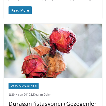
Read More
ASTROLOJI-MAKALELERI
29 Nisan 2010
Devrim Dölen
Durağan (istasyoner) Gezegenler