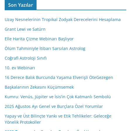
Son Yazılar
A
d
Uzay Nesnelerinin Tropikal Zodyak Derecelerini Hesaplama
r
e
Grant Lewi ve Satürn
s
Elle Harita Çizme Webinarı Başlıyor
i
Ölüm Tahminiyle İtibarı Sarsılan Astrolog
n
i
Coğrafi Astroloji Sınıfı
z
10. ev Webinarı
16 Derece Balık Burcunda Yaşama Elverişli ÖteGezegen
Başkalarının Zekasını Küçümsemek
Kumru: Venüs, Jüpiter ve İsis’in Çok Katmanlı Sembolü
2025 Ağustos Ayı Genel ve Burçlara Özel Yorumlar
Yapay ve Üst Bilinçte Yankı ve Etik Tehlikeler: Geleceğe
Yönelik Protokoller