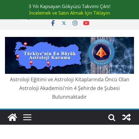
Skip
3 Yılı Kapsayan Gökyüzü Takvimi Çıktı!
Cuma, Ağustos 7, 2026
to
İncelemek ve Satın Almak İçin Tıklayın
En güncel:
content
Astroloji Eğitimi ve Astroloji Kitaplarında Öncü Olan
Astroloji Akademisi'nin 4 Şehirde de Şubesi
Bulunmaktadır