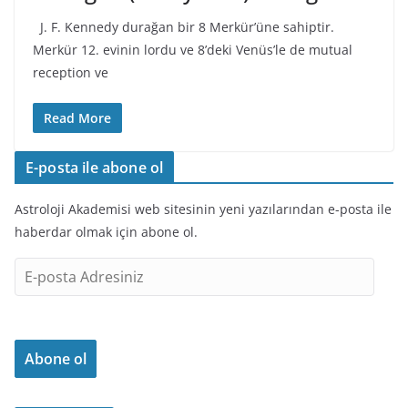
J. F. Kennedy durağan bir 8 Merkür’üne sahiptir.
Merkür 12. evinin lordu ve 8’deki Venüs’le de mutual
reception ve
Read More
E-posta ile abone ol
Astroloji Akademisi web sitesinin yeni yazılarından e-posta ile
haberdar olmak için abone ol.
E
-
p
o
Abone ol
s
t
a