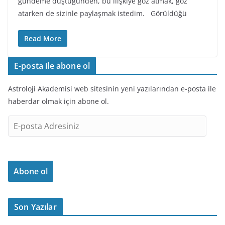
gündeme düştüğünden, bu ilişkiye göz atmak, göz
atarken de sizinle paylaşmak istedim. Görüldüğü
Read More
E-posta ile abone ol
Astroloji Akademisi web sitesinin yeni yazılarından e-posta ile
haberdar olmak için abone ol.
E
-
p
o
Abone ol
s
t
a
Son Yazılar
A
d