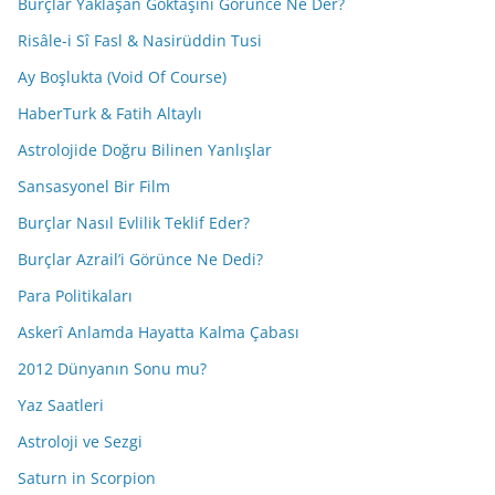
Burçlar Yaklaşan Göktaşını Görünce Ne Der?
Risâle-i Sî Fasl & Nasirüddin Tusi
Ay Boşlukta (Void Of Course)
HaberTurk & Fatih Altaylı
Astrolojide Doğru Bilinen Yanlışlar
Sansasyonel Bir Film
Burçlar Nasıl Evlilik Teklif Eder?
Burçlar Azrail’i Görünce Ne Dedi?
Para Politikaları
Askerî Anlamda Hayatta Kalma Çabası
2012 Dünyanın Sonu mu?
Yaz Saatleri
Astroloji ve Sezgi
Saturn in Scorpion