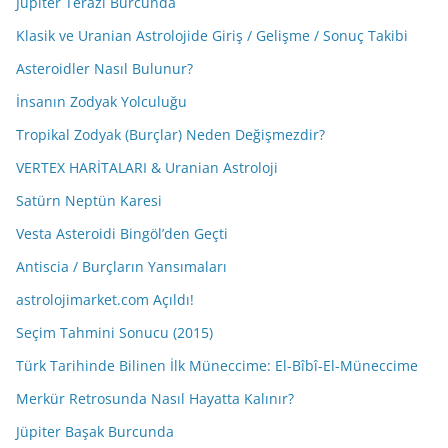
Jüpiter Terazi Burcunda
Klasik ve Uranian Astrolojide Giriş / Gelişme / Sonuç Takibi
Asteroidler Nasıl Bulunur?
İnsanın Zodyak Yolculuğu
Tropikal Zodyak (Burçlar) Neden Değişmezdir?
VERTEX HARİTALARI & Uranian Astroloji
Satürn Neptün Karesi
Vesta Asteroidi Bingöl’den Geçti
Antiscia / Burçların Yansımaları
astrolojimarket.com Açıldı!
Seçim Tahmini Sonucu (2015)
Türk Tarihinde Bilinen İlk Müneccime: El-Bîbî-El-Müneccime
Merkür Retrosunda Nasıl Hayatta Kalınır?
Jüpiter Başak Burcunda