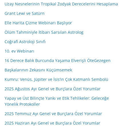
Uzay Nesnelerinin Tropikal Zodyak Derecelerini Hesaplama
r
e
Grant Lewi ve Satürn
s
Elle Harita Çizme Webinarı Başlıyor
i
Ölüm Tahminiyle İtibarı Sarsılan Astrolog
n
i
Coğrafi Astroloji Sınıfı
z
10. ev Webinarı
16 Derece Balık Burcunda Yaşama Elverişli ÖteGezegen
Başkalarının Zekasını Küçümsemek
Kumru: Venüs, Jüpiter ve İsis’in Çok Katmanlı Sembolü
2025 Ağustos Ayı Genel ve Burçlara Özel Yorumlar
Yapay ve Üst Bilinçte Yankı ve Etik Tehlikeler: Geleceğe
Yönelik Protokoller
2025 Temmuz Ayı Genel ve Burçlara Özel Yorumlar
2025 Haziran Ayı Genel ve Burçlara Özel Yorumlar