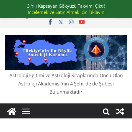
Skip
3 Yılı Kapsayan Gökyüzü Takvimi Çıktı!
Cumartesi, Ağustos 8, 2026
to
İncelemek ve Satın Almak İçin Tıklayın
En güncel:
content
Astroloji Eğitimi ve Astroloji Kitaplarında Öncü Olan
Astroloji Akademisi'nin 4 Şehirde de Şubesi
Bulunmaktadır