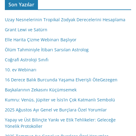
Son Yazılar
A
d
Uzay Nesnelerinin Tropikal Zodyak Derecelerini Hesaplama
r
e
Grant Lewi ve Satürn
s
Elle Harita Çizme Webinarı Başlıyor
i
Ölüm Tahminiyle İtibarı Sarsılan Astrolog
n
i
Coğrafi Astroloji Sınıfı
z
10. ev Webinarı
16 Derece Balık Burcunda Yaşama Elverişli ÖteGezegen
Başkalarının Zekasını Küçümsemek
Kumru: Venüs, Jüpiter ve İsis’in Çok Katmanlı Sembolü
2025 Ağustos Ayı Genel ve Burçlara Özel Yorumlar
Yapay ve Üst Bilinçte Yankı ve Etik Tehlikeler: Geleceğe
Yönelik Protokoller