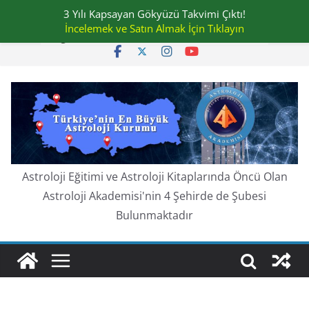
Skip
3 Yılı Kapsayan Gökyüzü Takvimi Çıktı!
Perşembe, Ağustos 6, 2026
to
İncelemek ve Satın Almak İçin Tıklayın
En güncel:
content
Astroloji Eğitimi ve Astroloji Kitaplarında Öncü Olan
Astroloji Akademisi'nin 4 Şehirde de Şubesi
Bulunmaktadır