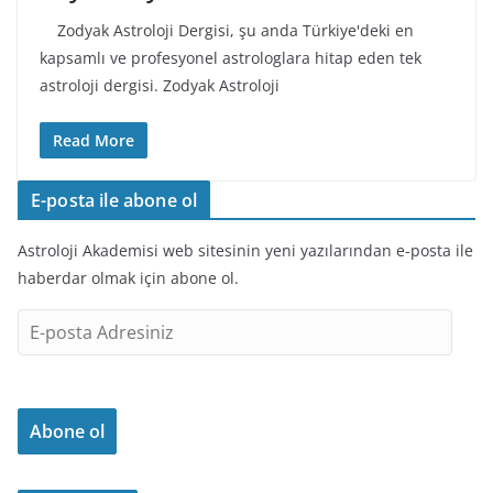
Zodyak Astroloji Dergisi, şu anda Türkiye'deki en
kapsamlı ve profesyonel astrologlara hitap eden tek
astroloji dergisi. Zodyak Astroloji
Read More
E-posta ile abone ol
Astroloji Akademisi web sitesinin yeni yazılarından e-posta ile
haberdar olmak için abone ol.
E
-
p
o
Abone ol
s
t
a