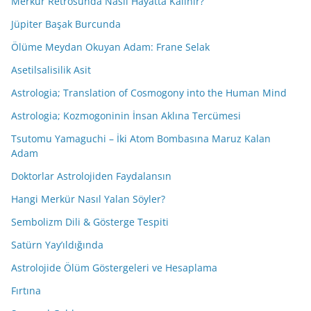
Merkür Retrosunda Nasıl Hayatta Kalınır?
Jüpiter Başak Burcunda
Ölüme Meydan Okuyan Adam: Frane Selak
Asetilsalisilik Asit
Astrologia; Translation of Cosmogony into the Human Mind
Astrologia; Kozmogoninin İnsan Aklına Tercümesi
Tsutomu Yamaguchi – İki Atom Bombasına Maruz Kalan
Adam
Doktorlar Astrolojiden Faydalansın
Hangi Merkür Nasıl Yalan Söyler?
Sembolizm Dili & Gösterge Tespiti
Satürn Yay’ıldığında
Astrolojide Ölüm Göstergeleri ve Hesaplama
Fırtına