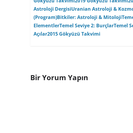
Gökyüzü Takvimi
2019 Gökyüzü Takvimi
2
Astroloji Dergisi
Uranian Astroloji & Kozmo
(Program)
Bitkiler: Astroloji & Mitoloji
Teme
Elementler
Temel Seviye 2: Burçlar
Temel Se
Açılar
2015 Gökyüzü Takvimi
Bir Yorum Yapın