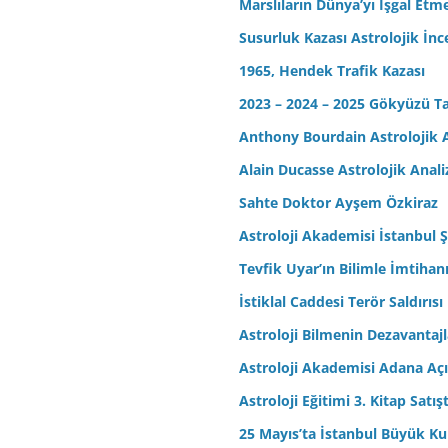
Marslıların Dünya’yı İşgal Etm
Susurluk Kazası Astrolojik İn
1965, Hendek Trafik Kazası
2023 – 2024 – 2025 Gökyüzü T
Anthony Bourdain Astrolojik A
Alain Ducasse Astrolojik Anali
Sahte Doktor Ayşem Özkiraz
Astroloji Akademisi İstanbul Ş
Tevfik Uyar’ın Bilimle İmtihan
İstiklal Caddesi Terör Saldırısı
Astroloji Bilmenin Dezavantajl
Astroloji Akademisi Adana Açı
Astroloji Eğitimi 3. Kitap Satış
25 Mayıs’ta İstanbul Büyük Kul