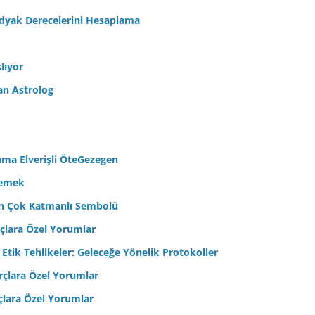
odyak Derecelerini Hesaplama
lıyor
an Astrolog
ama Elverişli ÖteGezegen
semek
’in Çok Katmanlı Sembolü
çlara Özel Yorumlar
 Etik Tehlikeler: Geleceğe Yönelik Protokoller
çlara Özel Yorumlar
çlara Özel Yorumlar