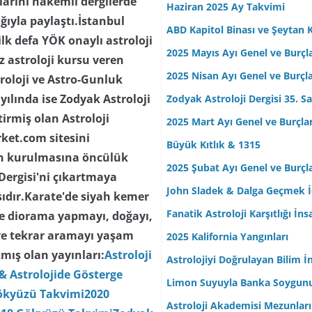
ılarını hakemli dergilerde
Haziran 2025 Ay Takvimi
lığıyla paylaştı.İstanbul
ABD Kapitol Binası ve Şeytan K
lk defa YÖK onaylı astroloji
2025 Mayıs Ayı Genel ve Burçl
z astroloji kursu veren
2025 Nisan Ayı Genel ve Burçl
troloji ve Astro-Gunluk
yılında ise Zodyak Astroloji
Zodyak Astroloji Dergisi 35. Sa
tirmiş olan Astroloji
2025 Mart Ayı Genel ve Burçla
rket.com sitesini
Büyük Kıtlık & 1315
nin kurulmasına öncülük
2025 Şubat Ayı Genel ve Burçl
 Dergisi'ni çıkartmaya
John Sladek & Dalga Geçmek İç
ısıdır.Karate'de siyah kemer
Fanatik Astroloji Karşıtlığı İn
 ve diorama yapmayı, doğayı,
ve tekrar aramayı yaşam
2025 Kalifornia Yangınları
mış olan yayınları:
Astroloji
Astrolojiyi Doğrulayan Bilim İ
& Astrolojide Gösterge
Limon Suyuyla Banka Soygun
ökyüzü Takvimi
2020
Astroloji Akademisi Mezunları