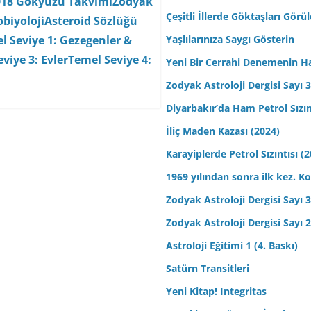
018 Gökyüzü Takvimi
Zodyak
Çeşitli İllerde Göktaşları Görü
biyoloji
Asteroid Sözlüğü
Yaşlılarınıza Saygı Gösterin
l Seviye 1: Gezegenler &
viye 3: Evler
Temel Seviye 4:
Yeni Bir Cerrahi Denemenin H
Zodyak Astroloji Dergisi Sayı 31
Diyarbakır’da Ham Petrol Sızın
İliç Maden Kazası (2024)
Karayiplerde Petrol Sızıntısı (
1969 yılından sonra ilk kez.
Zodyak Astroloji Dergisi Sayı 30
Zodyak Astroloji Dergisi Sayı 29
Astroloji Eğitimi 1 (4. Baskı)
Satürn Transitleri
Yeni Kitap! Integritas