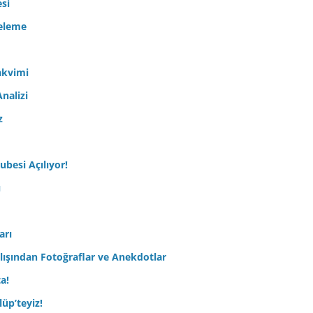
esi
celeme
akvimi
nalizi
z
ubesi Açılıyor!
ı
arı
lışından Fotoğraflar ve Anekdotlar
ta!
üp’teyiz!