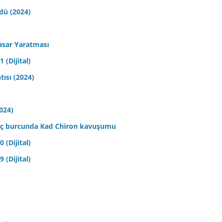
ldü (2024)
asar Yaratması
 (Dijital)
tısı (2024)
2024)
 Koç burcunda Kad Chiron kavuşumu
 (Dijital)
 (Dijital)