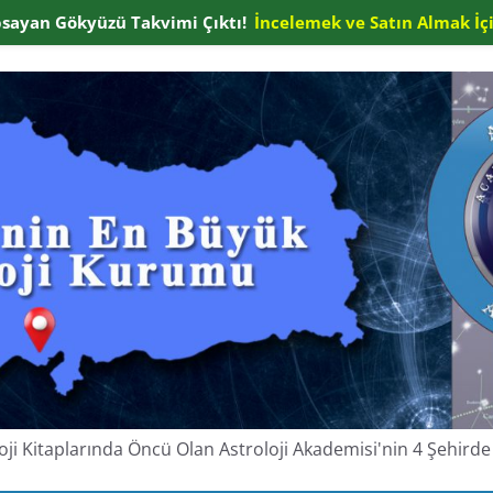
apsayan Gökyüzü Takvimi Çıktı!
İncelemek ve Satın Almak İçi
oloji Kitaplarında Öncü Olan Astroloji Akademisi'nin 4 Şehir