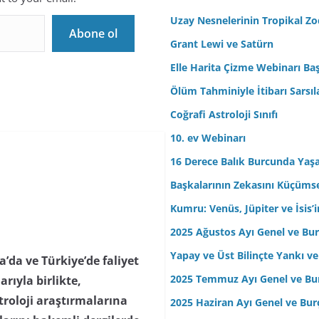
r
Uzay Nesnelerinin Tropikal Z
Abone ol
e
Grant Lewi ve Satürn
s
Elle Harita Çizme Webinarı Baş
i
n
Ölüm Tahminiyle İtibarı Sarsıl
i
Coğrafi Astroloji Sınıfı
z
10. ev Webinarı
16 Derece Balık Burcunda Yaş
Başkalarının Zekasını Küçüm
Kumru: Venüs, Jüpiter ve İsis
2025 Ağustos Ayı Genel ve Bur
Yapay ve Üst Bilinçte Yankı ve
da ve Türkiye’de faliyet
2025 Temmuz Ayı Genel ve Bur
arıyla birlikte,
troloji araştırmalarına
2025 Haziran Ayı Genel ve Bur