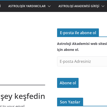
I
ASTROLOJIK YARDIMCILAR
ASTROLOJI AKADEMISI GIRIŞI
E-posta ile abone ol
Astroloji Akademisi web sitesi
için abone ol.
E
-
p
o
Abone ol
s
t
 şey keşfedin
a
A
Son Yazılar
nt to your email.
d