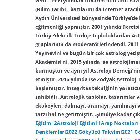
verdi. 1999 yılından itibaren bunların baz
(Bilim Tarihi), bazılarını da internet aracı
Aydın Üniversitesi bünyesinde Türkiye’de i
eğitmenliği yapmıştır. 2001 yılında ücretsi
Türkiye’deki ilk Türkçe topluluklardan As
gruplarının da moderatörlerindendi. 2011 
Yayınevini ve bugün bir çok astrolog yetiş
Akademisi’ni, 2015 yılında ise astrolojima
kurmuştur ve aynı yıl Astroloji Derneği'
etmiştir. 2016 yılında ise Zodyak Astroloji
başlamıştır. Integritas tekniğinin yaratıc
sahibidir. Astrolojik tablolar, tasarımlar
ekoköyleri, dalmayı, aramayı, yanılmayı 
tarzı haline getirmiştir…
Şimdiye kadar çık
Eğitimi 2
Astroloji Eğitimi 1
Arap Noktaları 
Denklemleri
2022 Gökyüzü Takvimi
2021 G