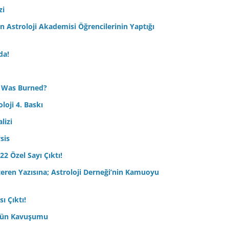
zi
Astroloji Akademisi Öğrencilerinin Yaptığı
da!
 Was Burned?
loji 4. Baskı
lizi
sis
22 Özel Sayı Çıktı!
çeren Yazısına; Astroloji Derneği’nin Kamuoyu
ı Çıktı!
ptün Kavuşumu