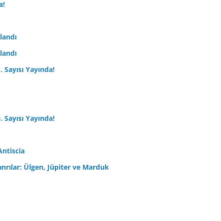
a!
nlandı
nlandı
. Sayısı Yayında!
. Sayısı Yayında!
Antiscia
anrılar: Ülgen, Jüpiter ve Marduk