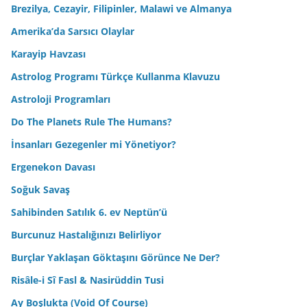
Brezilya, Cezayir, Filipinler, Malawi ve Almanya
Amerika’da Sarsıcı Olaylar
Karayip Havzası
Astrolog Programı Türkçe Kullanma Klavuzu
Astroloji Programları
Do The Planets Rule The Humans?
İnsanları Gezegenler mi Yönetiyor?
Ergenekon Davası
Soğuk Savaş
Sahibinden Satılık 6. ev Neptün’ü
Burcunuz Hastalığınızı Belirliyor
Burçlar Yaklaşan Göktaşını Görünce Ne Der?
Risâle-i Sî Fasl & Nasirüddin Tusi
Ay Boşlukta (Void Of Course)