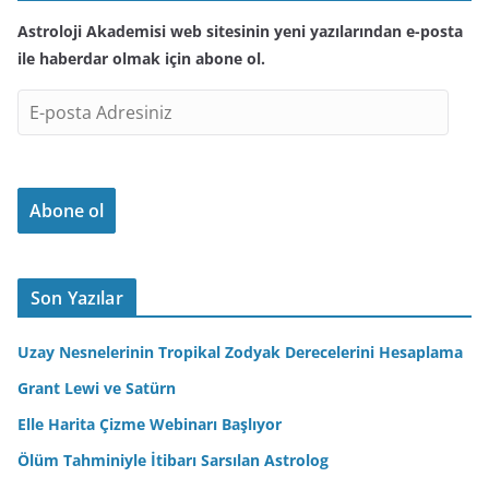
Astroloji Akademisi web sitesinin yeni yazılarından e-posta
ile haberdar olmak için abone ol.
E
-
p
o
Abone ol
s
t
a
A
Son Yazılar
d
r
Uzay Nesnelerinin Tropikal Zodyak Derecelerini Hesaplama
e
Grant Lewi ve Satürn
s
Elle Harita Çizme Webinarı Başlıyor
i
n
Ölüm Tahminiyle İtibarı Sarsılan Astrolog
i