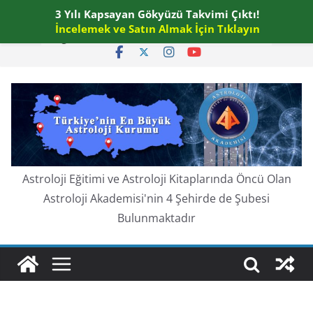
Skip
3 Yılı Kapsayan Gökyüzü Takvimi Çıktı!
Perşembe, Ağustos 6, 2026
to
İncelemek ve Satın Almak İçin Tıklayın
En güncel:
content
Astroloji Eğitimi ve Astroloji Kitaplarında Öncü Olan
Astroloji Akademisi'nin 4 Şehirde de Şubesi
Bulunmaktadır