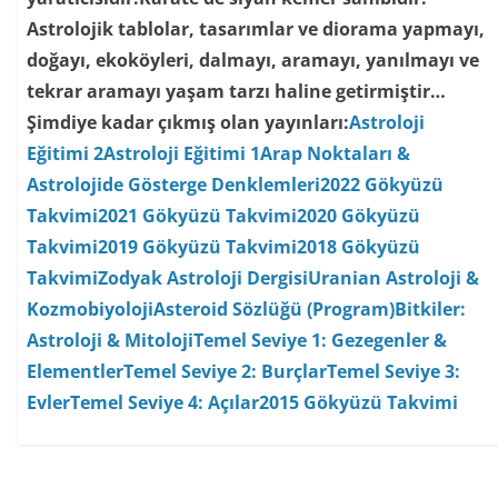
Astrolojik tablolar, tasarımlar ve diorama yapmayı,
doğayı, ekoköyleri, dalmayı, aramayı, yanılmayı ve
tekrar aramayı yaşam tarzı haline getirmiştir…
Şimdiye kadar çıkmış olan yayınları:
Astroloji
Eğitimi 2
Astroloji Eğitimi 1
Arap Noktaları &
Astrolojide Gösterge Denklemleri
2022 Gökyüzü
Takvimi
2021 Gökyüzü Takvimi
2020 Gökyüzü
Takvimi
2019 Gökyüzü Takvimi
2018 Gökyüzü
Takvimi
Zodyak Astroloji Dergisi
Uranian Astroloji &
Kozmobiyoloji
Asteroid Sözlüğü (Program)
Bitkiler:
Astroloji & Mitoloji
Temel Seviye 1: Gezegenler &
Elementler
Temel Seviye 2: Burçlar
Temel Seviye 3:
Evler
Temel Seviye 4: Açılar
2015 Gökyüzü Takvimi