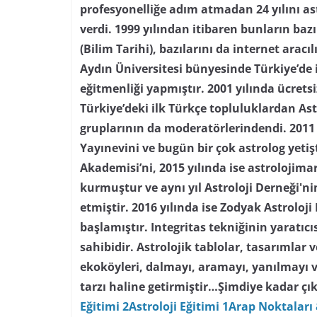
profesyonelliğe adım atmadan 24 yılını as
verdi. 1999 yılından itibaren bunların baz
(Bilim Tarihi), bazılarını da internet aracı
Aydın Üniversitesi bünyesinde Türkiye’de i
eğitmenliği yapmıştır. 2001 yılında ücretsi
Türkiye’deki ilk Türkçe topluluklardan As
gruplarının da moderatörlerindendi. 2011 
Yayınevini ve bugün bir çok astrolog yetiş
Akademisi’ni, 2015 yılında ise astrolojima
kurmuştur ve aynı yıl Astroloji Derneği'
etmiştir. 2016 yılında ise Zodyak Astroloji
başlamıştır. Integritas tekniğinin yaratıc
sahibidir. Astrolojik tablolar, tasarımlar
ekoköyleri, dalmayı, aramayı, yanılmayı 
tarzı haline getirmiştir…
Şimdiye kadar çık
Eğitimi 2
Astroloji Eğitimi 1
Arap Noktaları 