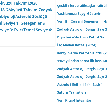
ökyüzü Takvimi
2020
Çeşitli İllerde Göktaşları Görü
018 Gökyüzü Takvimi
Zodyak
Yaşlılarınıza Saygı Gösterin
biyoloji
Asteroid Sözlüğü
Yeni Bir Cerrahi Denemenin H
l Seviye 1: Gezegenler &
Zodyak Astroloji Dergisi Sayı 31
viye 3: Evler
Temel Seviye 4:
Diyarbakır’da Ham Petrol Sızın
İliç Maden Kazası (2024)
Karayiplerde Petrol Sızıntısı (
1969 yılından sonra ilk kez.
Zodyak Astroloji Dergisi Sayı 30
Zodyak Astroloji Dergisi Sayı 29
Astroloji Eğitimi 1 (4. Baskı)
Satürn Transitleri
Yeni Kitap! Integritas