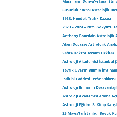
Marslıların Dünya’yı İşgal Etm
Susurluk Kazası Astrolojik İn
1965, Hendek Trafik Kazası
2023 – 2024 – 2025 Gökyüzü T
Anthony Bourdain Astrolojik A
Alain Ducasse Astrolojik Anali
Sahte Doktor Ayşem Özkiraz
Astroloji Akademisi İstanbul Ş
Tevfik Uyar’ın Bilimle İmtihan
İstiklal Caddesi Terör Saldırısı
Astroloji Bilmenin Dezavantajl
Astroloji Akademisi Adana Açı
Astroloji Eğitimi 3. Kitap Satış
25 Mayıs’ta İstanbul Büyük Kul