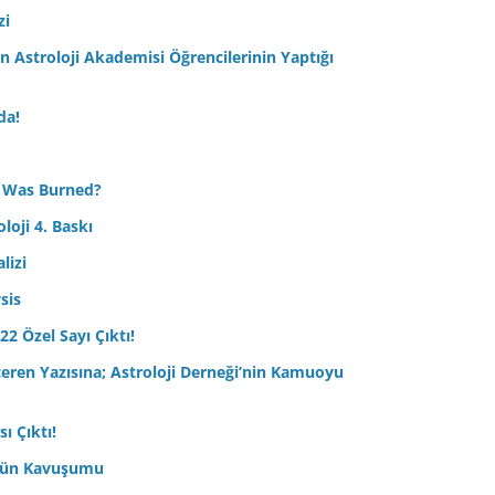
zi
Astroloji Akademisi Öğrencilerinin Yaptığı
da!
 Was Burned?
loji 4. Baskı
lizi
sis
22 Özel Sayı Çıktı!
çeren Yazısına; Astroloji Derneği’nin Kamuoyu
ı Çıktı!
ptün Kavuşumu