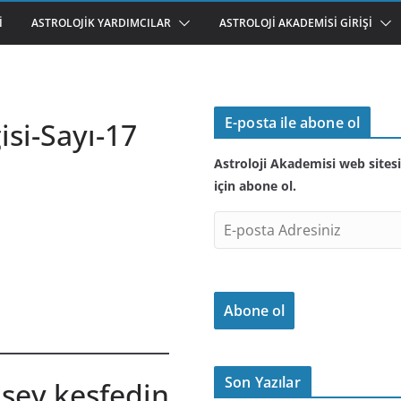
I
ASTROLOJIK YARDIMCILAR
ASTROLOJI AKADEMISI GIRIŞI
E-posta ile abone ol
isi-Sayı-17
Astroloji Akademisi web sitesi
için abone ol.
E
-
p
o
Abone ol
s
t
a
A
Son Yazılar
 şey keşfedin
d