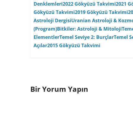
Denklemleri
2022 Gökyüzü Takvimi
2021 G
Gökyüzü Takvimi
2019 Gökyüzü Takvimi
2
Astroloji Dergisi
Uranian Astroloji & Kozmo
(Program)
Bitkiler: Astroloji & Mitoloji
Teme
Elementler
Temel Seviye 2: Burçlar
Temel Se
Açılar
2015 Gökyüzü Takvimi
Bir Yorum Yapın