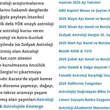
Haziran 2025 Ay Takvimi
troloji araştırmalarına
ılarını hakemli dergilerde
ABD Kapitol Binası ve Şeytan K
lığıyla paylaştı.İstanbul
2025 Mayıs Ayı Genel ve Burçl
lk defa YÖK onaylı astroloji
2025 Nisan Ayı Genel ve Burçl
z astroloji kursu veren
Zodyak Astroloji Dergisi 35. Sa
troloji ve Astro-Gunluk
2025 Mart Ayı Genel ve Burçla
yılında ise Zodyak Astroloji
Büyük Kıtlık & 1315
tirmiş olan Astroloji
rket.com sitesini
2025 Şubat Ayı Genel ve Burçl
nin kurulmasına öncülük
John Sladek & Dalga Geçmek İç
 Dergisi'ni çıkartmaya
Fanatik Astroloji Karşıtlığı İn
ısıdır.Karate'de siyah kemer
2025 Kalifornia Yangınları
 ve diorama yapmayı, doğayı,
Astrolojiyi Doğrulayan Bilim İ
ve tekrar aramayı yaşam
mış olan yayınları:
Astroloji
Limon Suyuyla Banka Soygun
& Astrolojide Gösterge
Astroloji Akademisi Mezunları