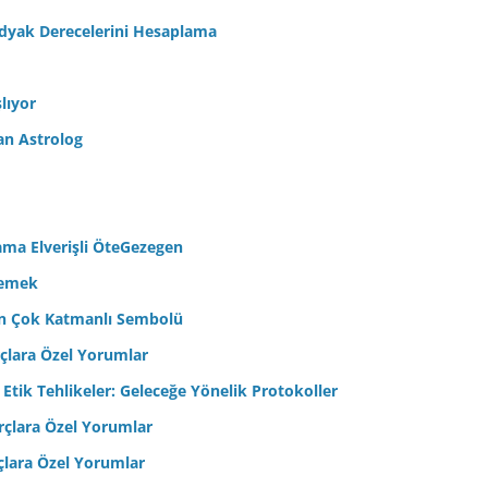
odyak Derecelerini Hesaplama
lıyor
an Astrolog
ama Elverişli ÖteGezegen
semek
’in Çok Katmanlı Sembolü
çlara Özel Yorumlar
 Etik Tehlikeler: Geleceğe Yönelik Protokoller
çlara Özel Yorumlar
çlara Özel Yorumlar