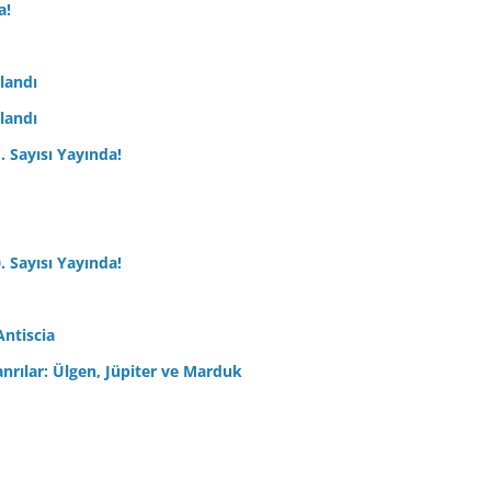
a!
nlandı
nlandı
. Sayısı Yayında!
. Sayısı Yayında!
Antiscia
anrılar: Ülgen, Jüpiter ve Marduk