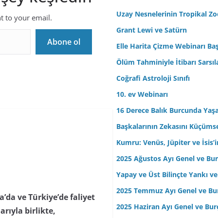
r
Uzay Nesnelerinin Tropikal Z
nt to your email.
e
Grant Lewi ve Satürn
s
Abone ol
Elle Harita Çizme Webinarı Baş
i
n
Ölüm Tahminiyle İtibarı Sarsıl
i
Coğrafi Astroloji Sınıfı
z
10. ev Webinarı
16 Derece Balık Burcunda Yaş
Başkalarının Zekasını Küçüm
Kumru: Venüs, Jüpiter ve İsis
2025 Ağustos Ayı Genel ve Bur
Yapay ve Üst Bilinçte Yankı ve
2025 Temmuz Ayı Genel ve Bur
da ve Türkiye’de faliyet
2025 Haziran Ayı Genel ve Bur
arıyla birlikte,