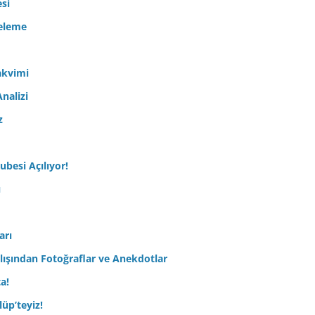
esi
celeme
akvimi
nalizi
z
ubesi Açılıyor!
ı
arı
lışından Fotoğraflar ve Anekdotlar
ta!
üp’teyiz!