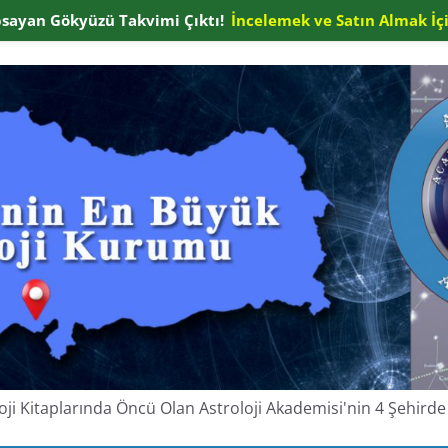
apsayan Gökyüzü Takvimi Çıktı!
İncelemek ve Satın Almak İçi
oloji Kitaplarında Öncü Olan Astroloji Akademisi'nin 4 Şehir