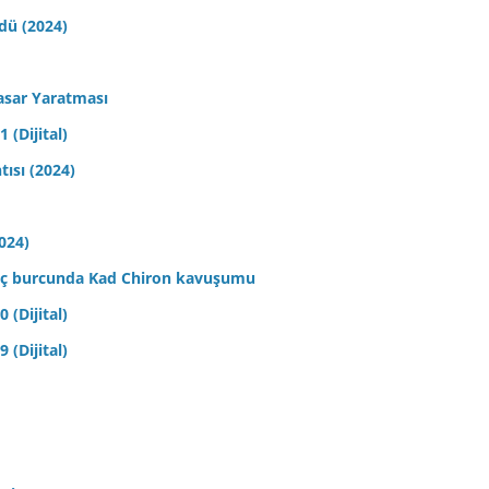
ldü (2024)
asar Yaratması
 (Dijital)
tısı (2024)
2024)
 Koç burcunda Kad Chiron kavuşumu
 (Dijital)
 (Dijital)