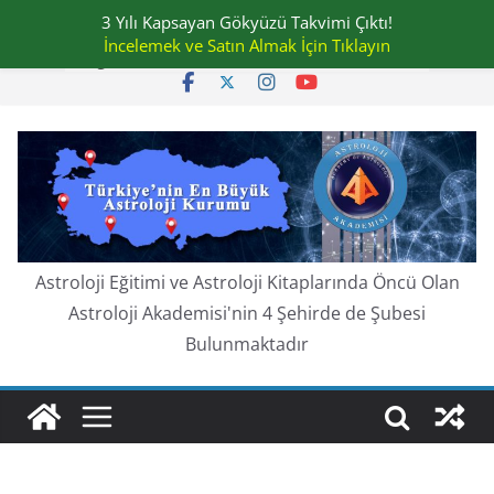
Skip
3 Yılı Kapsayan Gökyüzü Takvimi Çıktı!
Pazartesi, Ağustos 10, 2026
to
İncelemek ve Satın Almak İçin Tıklayın
En güncel:
content
Astroloji Eğitimi ve Astroloji Kitaplarında Öncü Olan
Astroloji Akademisi'nin 4 Şehirde de Şubesi
Bulunmaktadır