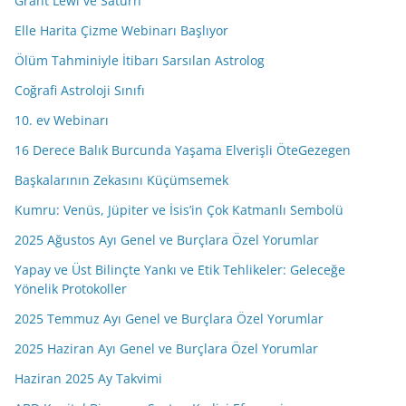
Grant Lewi ve Satürn
s
Elle Harita Çizme Webinarı Başlıyor
i
Ölüm Tahminiyle İtibarı Sarsılan Astrolog
n
i
Coğrafi Astroloji Sınıfı
z
10. ev Webinarı
16 Derece Balık Burcunda Yaşama Elverişli ÖteGezegen
Başkalarının Zekasını Küçümsemek
Kumru: Venüs, Jüpiter ve İsis’in Çok Katmanlı Sembolü
2025 Ağustos Ayı Genel ve Burçlara Özel Yorumlar
Yapay ve Üst Bilinçte Yankı ve Etik Tehlikeler: Geleceğe
Yönelik Protokoller
2025 Temmuz Ayı Genel ve Burçlara Özel Yorumlar
2025 Haziran Ayı Genel ve Burçlara Özel Yorumlar
Haziran 2025 Ay Takvimi