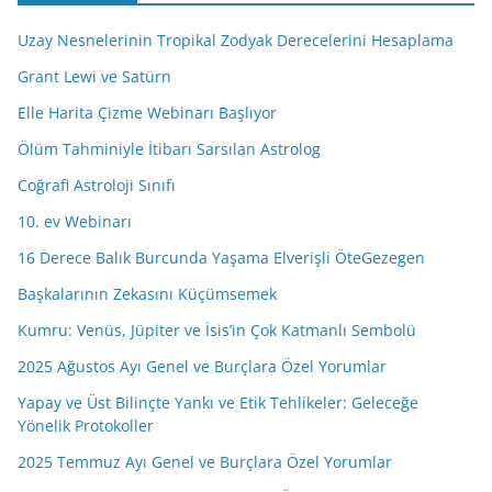
d
Uzay Nesnelerinin Tropikal Zodyak Derecelerini Hesaplama
r
e
Grant Lewi ve Satürn
s
Elle Harita Çizme Webinarı Başlıyor
i
Ölüm Tahminiyle İtibarı Sarsılan Astrolog
n
i
Coğrafi Astroloji Sınıfı
z
10. ev Webinarı
16 Derece Balık Burcunda Yaşama Elverişli ÖteGezegen
Başkalarının Zekasını Küçümsemek
Kumru: Venüs, Jüpiter ve İsis’in Çok Katmanlı Sembolü
2025 Ağustos Ayı Genel ve Burçlara Özel Yorumlar
Yapay ve Üst Bilinçte Yankı ve Etik Tehlikeler: Geleceğe
Yönelik Protokoller
2025 Temmuz Ayı Genel ve Burçlara Özel Yorumlar