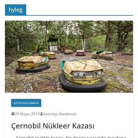
hyleg
ASTRODATABANK
29 Mayıs 2019
Astroloji Akademisi
Çernobil Nükleer Kazası
Çernobil reaktör kazası, bir deney sırasında meydana