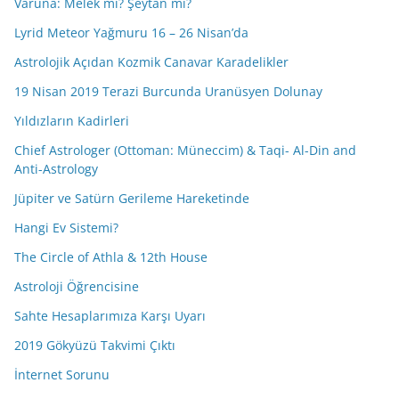
Varuna: Melek mi? Şeytan mı?
Lyrid Meteor Yağmuru 16 – 26 Nisan’da
Astrolojik Açıdan Kozmik Canavar Karadelikler
19 Nisan 2019 Terazi Burcunda Uranüsyen Dolunay
Yıldızların Kadirleri
Chief Astrologer (Ottoman: Müneccim) & Taqi- Al-Din and
Anti-Astrology
Jüpiter ve Satürn Gerileme Hareketinde
Hangi Ev Sistemi?
The Circle of Athla & 12th House
Astroloji Öğrencisine
Sahte Hesaplarımıza Karşı Uyarı
2019 Gökyüzü Takvimi Çıktı
İnternet Sorunu