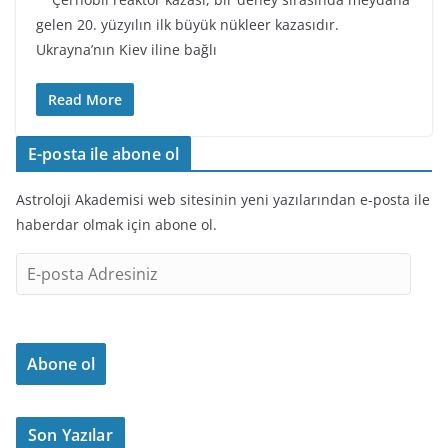
gelen 20. yüzyılın ilk büyük nükleer kazasıdır.
Ukrayna’nın Kiev iline bağlı
Read More
E-posta ile abone ol
Astroloji Akademisi web sitesinin yeni yazılarından e-posta ile
haberdar olmak için abone ol.
E
-
p
o
Abone ol
s
t
a
Son Yazılar
A