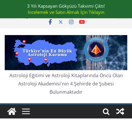
Skip
3 Yılı Kapsayan Gökyüzü Takvimi Çıktı!
Cuma, Ağustos 7, 2026
to
İncelemek ve Satın Almak İçin Tıklayın
En güncel:
content
Astroloji Eğitimi ve Astroloji Kitaplarında Öncü Olan
Astroloji Akademisi'nin 4 Şehirde de Şubesi
Bulunmaktadır