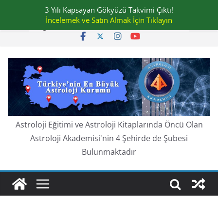
Skip
3 Yılı Kapsayan Gökyüzü Takvimi Çıktı!
Perşembe, Ağustos 6, 2026
to
İncelemek ve Satın Almak İçin Tıklayın
En güncel:
content
Astroloji Eğitimi ve Astroloji Kitaplarında Öncü Olan
Astroloji Akademisi'nin 4 Şehirde de Şubesi
Bulunmaktadır