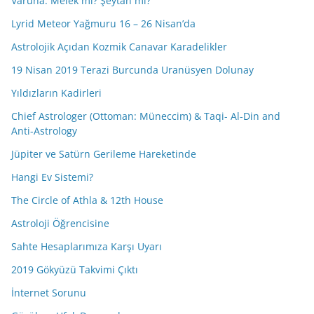
Varuna: Melek mi? Şeytan mı?
Lyrid Meteor Yağmuru 16 – 26 Nisan’da
Astrolojik Açıdan Kozmik Canavar Karadelikler
19 Nisan 2019 Terazi Burcunda Uranüsyen Dolunay
Yıldızların Kadirleri
Chief Astrologer (Ottoman: Müneccim) & Taqi- Al-Din and
Anti-Astrology
Jüpiter ve Satürn Gerileme Hareketinde
Hangi Ev Sistemi?
The Circle of Athla & 12th House
Astroloji Öğrencisine
Sahte Hesaplarımıza Karşı Uyarı
2019 Gökyüzü Takvimi Çıktı
İnternet Sorunu