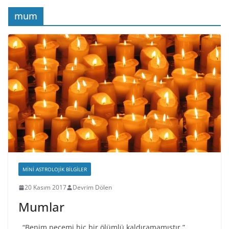
mum
MINI ASTROLOJIK BILGILER
20 Kasım 2017
Devrim Dölen
Mumlar
“Benim peçemi hiç bir ölümlü kaldıramamıştır.”