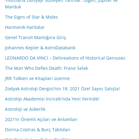
Yıldızlarla Dünyayı Süsleyen Tanrılar: Ülgen, Jüpiter ve
Marduk
The Signs of Star & Moles
Harmonik Haritalar
Genel Transit Mantığına Giriş
Johannes Kepler & AstroDatabank
LEONARDO DA VINCI – Delineations of Historical Geniuses
The Man Who Defies Death: Frane Selak
JRR Tolkien ve Kitapları üzerine
Zodyak Astroloji Dergisi’nin 18. 2021 Özel Sayısı Satışta!
Astroloji Akademisi İnciraltı’nda Yeni Yerinde!
Astroloji ve Askerlik
2021’in Önemli Açıları ve Anlamları
Dorina Costras & Burç Tabloları