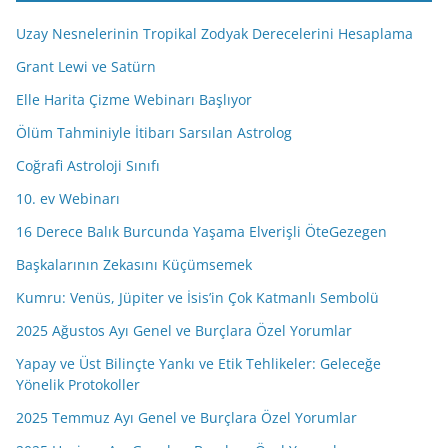
d
Uzay Nesnelerinin Tropikal Zodyak Derecelerini Hesaplama
r
e
Grant Lewi ve Satürn
s
Elle Harita Çizme Webinarı Başlıyor
i
Ölüm Tahminiyle İtibarı Sarsılan Astrolog
n
i
Coğrafi Astroloji Sınıfı
z
10. ev Webinarı
16 Derece Balık Burcunda Yaşama Elverişli ÖteGezegen
Başkalarının Zekasını Küçümsemek
Kumru: Venüs, Jüpiter ve İsis’in Çok Katmanlı Sembolü
2025 Ağustos Ayı Genel ve Burçlara Özel Yorumlar
Yapay ve Üst Bilinçte Yankı ve Etik Tehlikeler: Geleceğe
Yönelik Protokoller
2025 Temmuz Ayı Genel ve Burçlara Özel Yorumlar