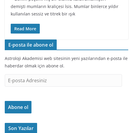
demişti mumların kraliçesi İsis. Mumlar binlerce yıldır
kullanılan sessiz ve titrek bir ışık
Read More
E-posta ile abone ol
Astroloji Akademisi web sitesinin yeni yazılarından e-posta ile
haberdar olmak için abone ol.
E
-
p
o
Abone ol
s
t
a
Son Yazılar
A