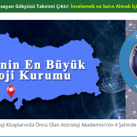
apsayan Gökyüzü Takvimi Çıktı!
İncelemek ve Satın Almak İçi
oloji Kitaplarında Öncü Olan Astroloji Akademisi'nin 4 Şehir