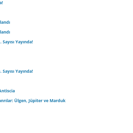
a!
nlandı
nlandı
. Sayısı Yayında!
. Sayısı Yayında!
Antiscia
anrılar: Ülgen, Jüpiter ve Marduk