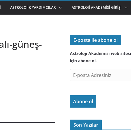
I
ASTROLOJIK YARDIMCILAR
ASTROLOJI AKADEMISI GIRIŞI
E-posta ile abone ol
alı-güneş-
Astroloji Akademisi web sitesi
için abone ol.
E
-
p
o
Abone ol
s
t
a
A
Son Yazılar
d