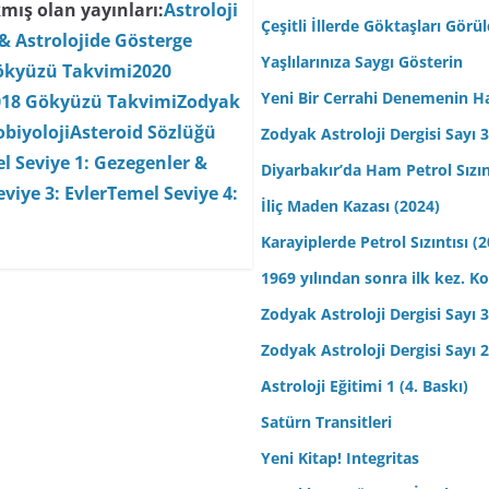
mış olan yayınları:
Astroloji
Çeşitli İllerde Göktaşları Görü
& Astrolojide Gösterge
Yaşlılarınıza Saygı Gösterin
ökyüzü Takvimi
2020
Yeni Bir Cerrahi Denemenin H
018 Gökyüzü Takvimi
Zodyak
biyoloji
Asteroid Sözlüğü
Zodyak Astroloji Dergisi Sayı 31
l Seviye 1: Gezegenler &
Diyarbakır’da Ham Petrol Sızın
viye 3: Evler
Temel Seviye 4:
İliç Maden Kazası (2024)
Karayiplerde Petrol Sızıntısı (
1969 yılından sonra ilk kez.
Zodyak Astroloji Dergisi Sayı 30
Zodyak Astroloji Dergisi Sayı 29
Astroloji Eğitimi 1 (4. Baskı)
Satürn Transitleri
Yeni Kitap! Integritas