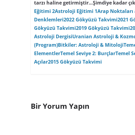
tarzı haline getirmiştir…
Şimdiye kadar çık
Eğitimi 2
Astroloji Eğitimi 1
Arap Noktaları 
Denklemleri
2022 Gökyüzü Takvimi
2021 G
Gökyüzü Takvimi
2019 Gökyüzü Takvimi
2
Astroloji Dergisi
Uranian Astroloji & Kozmo
(Program)
Bitkiler: Astroloji & Mitoloji
Teme
Elementler
Temel Seviye 2: Burçlar
Temel Se
Açılar
2015 Gökyüzü Takvimi
Bir Yorum Yapın