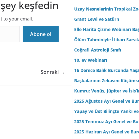
 şey keşfedin
r
Uzay Nesnelerinin Tropikal Z
e
nt to your email.
Grant Lewi ve Satürn
s
Elle Harita Çizme Webinarı Baş
i
Abone ol
n
Ölüm Tahminiyle İtibarı Sarsıl
i
Coğrafi Astroloji Sınıfı
z
10. ev Webinarı
16 Derece Balık Burcunda Yaş
Sonraki →
Başkalarının Zekasını Küçüm
Kumru: Venüs, Jüpiter ve İsis
2025 Ağustos Ayı Genel ve Bur
Yapay ve Üst Bilinçte Yankı ve
2025 Temmuz Ayı Genel ve Bur
2025 Haziran Ayı Genel ve Bur