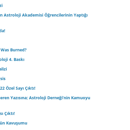
zi
Astroloji Akademisi Öğrencilerinin Yaptığı
da!
 Was Burned?
loji 4. Baskı
lizi
sis
22 Özel Sayı Çıktı!
çeren Yazısına; Astroloji Derneği’nin Kamuoyu
ı Çıktı!
ptün Kavuşumu