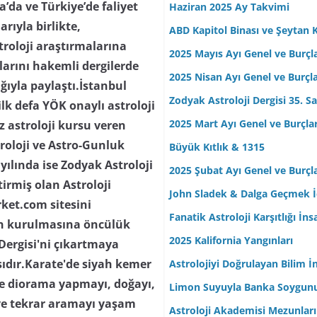
da ve Türkiye’de faliyet
Haziran 2025 Ay Takvimi
arıyla birlikte,
ABD Kapitol Binası ve Şeytan K
troloji araştırmalarına
2025 Mayıs Ayı Genel ve Burçl
ılarını hakemli dergilerde
2025 Nisan Ayı Genel ve Burçl
lığıyla paylaştı.İstanbul
Zodyak Astroloji Dergisi 35. Sa
lk defa YÖK onaylı astroloji
2025 Mart Ayı Genel ve Burçla
z astroloji kursu veren
troloji ve Astro-Gunluk
Büyük Kıtlık & 1315
yılında ise Zodyak Astroloji
2025 Şubat Ayı Genel ve Burçl
tirmiş olan Astroloji
John Sladek & Dalga Geçmek İç
rket.com sitesini
Fanatik Astroloji Karşıtlığı İn
nin kurulmasına öncülük
2025 Kalifornia Yangınları
 Dergisi'ni çıkartmaya
ısıdır.Karate'de siyah kemer
Astrolojiyi Doğrulayan Bilim İ
 ve diorama yapmayı, doğayı,
Limon Suyuyla Banka Soygun
ve tekrar aramayı yaşam
Astroloji Akademisi Mezunları