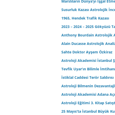
Marslıların Dünya’yı İşgal Etm
Susurluk Kazası Astrolojik İn
1965, Hendek Trafik Kazası
2023 – 2024 – 2025 Gökyüzü T
Anthony Bourdain Astrolojik A
Alain Ducasse Astrolojik Anali
Sahte Doktor Ayşem Özkiraz
Astroloji Akademisi İstanbul Ş
Tevfik Uyar’ın Bilimle İmtihan
İstiklal Caddesi Terör Saldırısı
Astroloji Bilmenin Dezavantajl
Astroloji Akademisi Adana Açı
Astroloji Eğitimi 3. Kitap Satış
25 Mayıs’ta İstanbul Büyük Kul