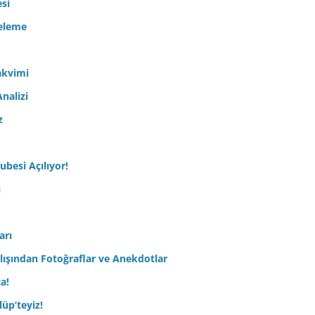
esi
celeme
akvimi
nalizi
z
ubesi Açılıyor!
ı
arı
lışından Fotoğraflar ve Anekdotlar
ta!
üp’teyiz!