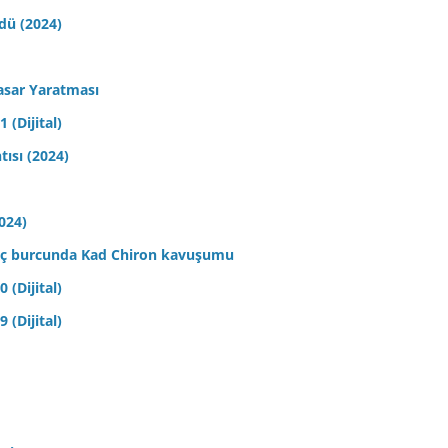
ldü (2024)
asar Yaratması
 (Dijital)
tısı (2024)
2024)
 Koç burcunda Kad Chiron kavuşumu
 (Dijital)
 (Dijital)