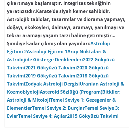
çıkartmaya başlamıştır. Integritas tekniğinin
yaratıcısıdır.Karate'de siyah kemer sahibidir.
Astrolojik tablolar, tasarımlar ve diorama yapmayı,
doğayı, ekoköyleri, dalmayı, aramayı, yanılmayı ve
tekrar aramayı yaşam tarzı haline getirmiştir…
Şimdiye kadar çıkmış olan yayınları:
Astroloji
Eğitimi 2
Astroloji Eğitimi 1
Arap Noktaları &
Astrolojide Gösterge Denklemleri
2022 Gökyüzü
Takvimi
2021 Gökyüzü Takvimi
2020 Gökyüzü
Takvimi
2019 Gökyüzü Takvimi
2018 Gökyüzü
Takvimi
Zodyak Astroloji Dergisi
Uranian Astroloji &
Kozmobiyoloji
Asteroid Sözlüğü (Program)
Bitkiler:
Astroloji & Mitoloji
Temel Seviye 1: Gezegenler &
Elementler
Temel Seviye 2: Burçlar
Temel Seviye 3:
Evler
Temel Seviye 4: Açılar
2015 Gökyüzü Takvimi