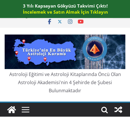
Skip
3 Yılı Kapsayan Gökyüzü Takvimi Çıktı!
Perşembe, Ağustos 6, 2026
to
İncelemek ve Satın Almak İçin Tıklayın
En güncel:
content
Astroloji Eğitimi ve Astroloji Kitaplarında Öncü Olan
Astroloji Akademisi'nin 4 Şehirde de Şubesi
Bulunmaktadır