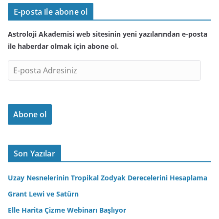
E-posta ile abone ol
Astroloji Akademisi web sitesinin yeni yazılarından e-posta
ile haberdar olmak için abone ol.
E
-
p
o
Abone ol
s
t
a
A
Son Yazılar
d
r
Uzay Nesnelerinin Tropikal Zodyak Derecelerini Hesaplama
e
Grant Lewi ve Satürn
s
Elle Harita Çizme Webinarı Başlıyor
i