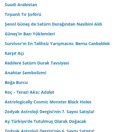
Suudi Arabistan
Tırpanlı Tır Şoförü
Şenol Güneş de Satürn Durağından Nasibini Aldı
Güneş’in Bazı Yüklemleri
Survivor’ın En Talihsiz Yarışmacısı: Berna Canbeldek
Karşıt Açı
Kedilere Satürn Durak Tavsiyesi
Anahtar Sembolizmi
Boğa Burcu
Koç – Terazi Aksı: Adalet
Astrologically Cosmic Monster Black Holes
Zodyak Astroloji Dergisi’nin 7. Sayısı Satışta!
Ay Türkiye’de Tutulmuş Olarak Doğacak
Zodyak Astroloji Dergisi’nin 6. Sayısı Satışta!