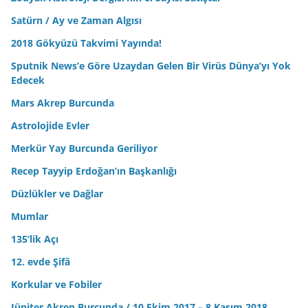
Satürn / Ay ve Zaman Algısı
2018 Gökyüzü Takvimi Yayında!
Sputnik News’e Göre Uzaydan Gelen Bir Virüs Dünya’yı Yok
Edecek
Mars Akrep Burcunda
Astrolojide Evler
Merkür Yay Burcunda Geriliyor
Recep Tayyip Erdoğan’ın Başkanlığı
Düzlükler ve Dağlar
Mumlar
135’lik Açı
12. evde Şifâ
Korkular ve Fobiler
Jüpiter Akrep Burcunda / 10 Ekim 2017 – 8 Kasım 2018