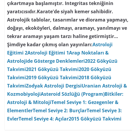
çıkartmaya başlamıştır. Integritas tekniğinin
yaratıcısıdır.Karate'de siyah kemer sahibidir.
Astrolojik tablolar, tasarımlar ve diorama yapmayı,
doğayı, ekoköyleri, dalmayı, aramayı, yanılmayı ve
tekrar aramayı yaşam tarzı haline getirmiştir…
Şimdiye kadar çıkmış olan yayınları:
Astroloji
Eğitimi 2
Astroloji Eğitimi 1
Arap Noktaları &
Astrolojide Gösterge Denklemleri
2022 Gökyüzü
Takvimi
2021 Gökyüzü Takvimi
2020 Gökyüzü
Takvimi
2019 Gökyüzü Takvimi
2018 Gökyüzü
Takvimi
Zodyak Astroloji Dergisi
Uranian Astroloji &
Kozmobiyoloji
Asteroid Sözlüğü (Program)
Bitkiler:
Astroloji & Mitoloji
Temel Seviye 1: Gezegenler &
Elementler
Temel Seviye 2: Burçlar
Temel Seviye 3:
Evler
Temel Seviye 4: Açılar
2015 Gökyüzü Takvimi