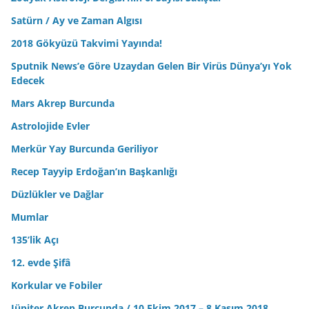
Satürn / Ay ve Zaman Algısı
2018 Gökyüzü Takvimi Yayında!
Sputnik News’e Göre Uzaydan Gelen Bir Virüs Dünya’yı Yok
Edecek
Mars Akrep Burcunda
Astrolojide Evler
Merkür Yay Burcunda Geriliyor
Recep Tayyip Erdoğan’ın Başkanlığı
Düzlükler ve Dağlar
Mumlar
135’lik Açı
12. evde Şifâ
Korkular ve Fobiler
Jüpiter Akrep Burcunda / 10 Ekim 2017 – 8 Kasım 2018