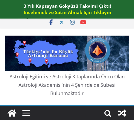
Skip
3 Yılı Kapsayan Gökyüzü Takvimi Çıktı!
Cuma, Ağustos 7, 2026
to
İncelemek ve Satın Almak İçin Tıklayın
En güncel:
content
Astroloji Eğitimi ve Astroloji Kitaplarında Öncü Olan
Astroloji Akademisi'nin 4 Şehirde de Şubesi
Bulunmaktadır