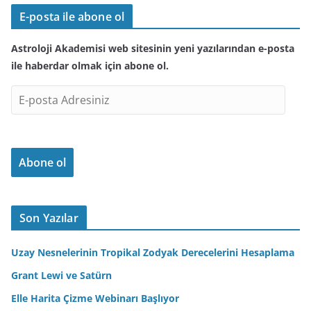
E-posta ile abone ol
Astroloji Akademisi web sitesinin yeni yazılarından e-posta
ile haberdar olmak için abone ol.
E
-
p
o
Abone ol
s
t
a
A
Son Yazılar
d
r
Uzay Nesnelerinin Tropikal Zodyak Derecelerini Hesaplama
e
Grant Lewi ve Satürn
s
Elle Harita Çizme Webinarı Başlıyor
i