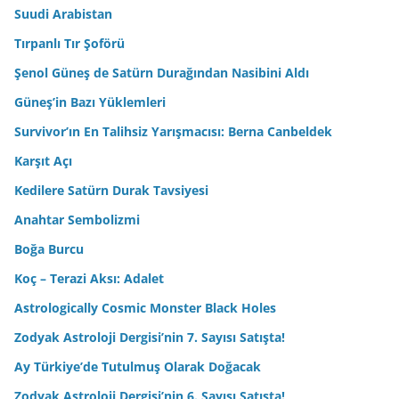
Suudi Arabistan
Tırpanlı Tır Şoförü
Şenol Güneş de Satürn Durağından Nasibini Aldı
Güneş’in Bazı Yüklemleri
Survivor’ın En Talihsiz Yarışmacısı: Berna Canbeldek
Karşıt Açı
Kedilere Satürn Durak Tavsiyesi
Anahtar Sembolizmi
Boğa Burcu
Koç – Terazi Aksı: Adalet
Astrologically Cosmic Monster Black Holes
Zodyak Astroloji Dergisi’nin 7. Sayısı Satışta!
Ay Türkiye’de Tutulmuş Olarak Doğacak
Zodyak Astroloji Dergisi’nin 6. Sayısı Satışta!