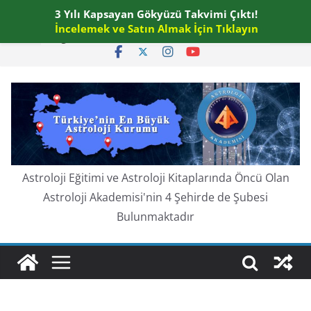
Skip
3 Yılı Kapsayan Gökyüzü Takvimi Çıktı!
Pazar, Ağustos 9, 2026
to
İncelemek ve Satın Almak İçin Tıklayın
En güncel:
content
Astroloji Eğitimi ve Astroloji Kitaplarında Öncü Olan
Astroloji Akademisi'nin 4 Şehirde de Şubesi
Bulunmaktadır