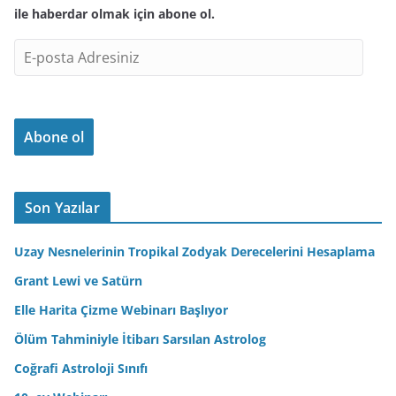
ile haberdar olmak için abone ol.
E
-
p
o
Abone ol
s
t
a
A
Son Yazılar
d
r
Uzay Nesnelerinin Tropikal Zodyak Derecelerini Hesaplama
e
Grant Lewi ve Satürn
s
Elle Harita Çizme Webinarı Başlıyor
i
n
Ölüm Tahminiyle İtibarı Sarsılan Astrolog
i
Coğrafi Astroloji Sınıfı
z