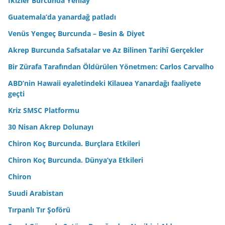
İkizler Burcunda Yeniay
Guatemala’da yanardağ patladı
Venüs Yengeç Burcunda – Besin & Diyet
Akrep Burcunda Safsatalar ve Az Bilinen Tarihî Gerçekler
Bir Zürafa Tarafından Öldürülen Yönetmen: Carlos Carvalho
ABD’nin Hawaii eyaletindeki Kilauea Yanardağı faaliyete
geçti
Kriz SMSC Platformu
30 Nisan Akrep Dolunayı
Chiron Koç Burcunda. Burçlara Etkileri
Chiron Koç Burcunda. Dünya’ya Etkileri
Chiron
Suudi Arabistan
Tırpanlı Tır Şoförü