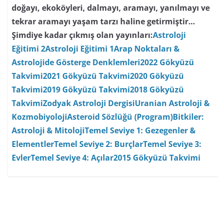
doğayı, ekoköyleri, dalmayı, aramayı, yanılmayı ve
tekrar aramayı yaşam tarzı haline getirmiştir…
Şimdiye kadar çıkmış olan yayınları:
Astroloji
Eğitimi 2
Astroloji Eğitimi 1
Arap Noktaları &
Astrolojide Gösterge Denklemleri
2022 Gökyüzü
Takvimi
2021 Gökyüzü Takvimi
2020 Gökyüzü
Takvimi
2019 Gökyüzü Takvimi
2018 Gökyüzü
Takvimi
Zodyak Astroloji Dergisi
Uranian Astroloji &
Kozmobiyoloji
Asteroid Sözlüğü (Program)
Bitkiler:
Astroloji & Mitoloji
Temel Seviye 1: Gezegenler &
Elementler
Temel Seviye 2: Burçlar
Temel Seviye 3:
Evler
Temel Seviye 4: Açılar
2015 Gökyüzü Takvimi