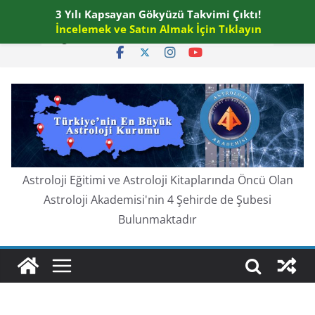
Skip
3 Yılı Kapsayan Gökyüzü Takvimi Çıktı!
Cuma, Ağustos 7, 2026
to
İncelemek ve Satın Almak İçin Tıklayın
En güncel:
content
Astroloji Eğitimi ve Astroloji Kitaplarında Öncü Olan
Astroloji Akademisi'nin 4 Şehirde de Şubesi
Bulunmaktadır