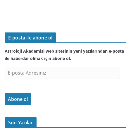
E-posta ile abone ol
Astroloji Akademisi web sitesinin yeni yazılarından e-posta
ile haberdar olmak için abone ol.
E
-
p
o
Abone ol
s
t
a
A
Son Yazılar
d