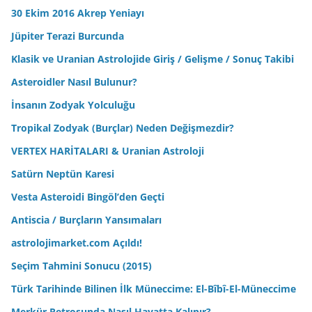
30 Ekim 2016 Akrep Yeniayı
Jüpiter Terazi Burcunda
Klasik ve Uranian Astrolojide Giriş / Gelişme / Sonuç Takibi
Asteroidler Nasıl Bulunur?
İnsanın Zodyak Yolculuğu
Tropikal Zodyak (Burçlar) Neden Değişmezdir?
VERTEX HARİTALARI & Uranian Astroloji
Satürn Neptün Karesi
Vesta Asteroidi Bingöl’den Geçti
Antiscia / Burçların Yansımaları
astrolojimarket.com Açıldı!
Seçim Tahmini Sonucu (2015)
Türk Tarihinde Bilinen İlk Müneccime: El-Bîbî-El-Müneccime
Merkür Retrosunda Nasıl Hayatta Kalınır?