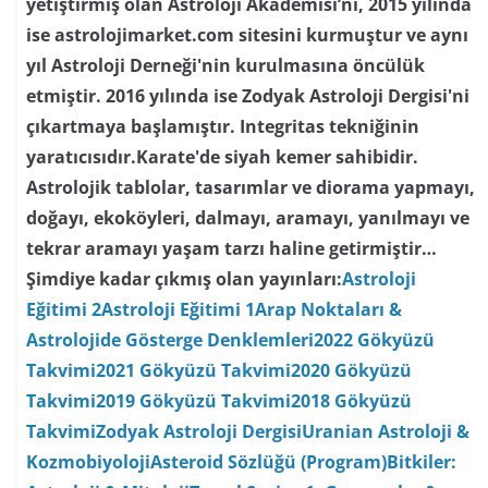
yetiştirmiş olan Astroloji Akademisi’ni, 2015 yılında
ise astrolojimarket.com sitesini kurmuştur ve aynı
yıl Astroloji Derneği'nin kurulmasına öncülük
etmiştir. 2016 yılında ise Zodyak Astroloji Dergisi'ni
çıkartmaya başlamıştır. Integritas tekniğinin
yaratıcısıdır.Karate'de siyah kemer sahibidir.
Astrolojik tablolar, tasarımlar ve diorama yapmayı,
doğayı, ekoköyleri, dalmayı, aramayı, yanılmayı ve
tekrar aramayı yaşam tarzı haline getirmiştir…
Şimdiye kadar çıkmış olan yayınları:
Astroloji
Eğitimi 2
Astroloji Eğitimi 1
Arap Noktaları &
Astrolojide Gösterge Denklemleri
2022 Gökyüzü
Takvimi
2021 Gökyüzü Takvimi
2020 Gökyüzü
Takvimi
2019 Gökyüzü Takvimi
2018 Gökyüzü
Takvimi
Zodyak Astroloji Dergisi
Uranian Astroloji &
Kozmobiyoloji
Asteroid Sözlüğü (Program)
Bitkiler: