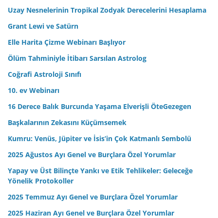
r
Uzay Nesnelerinin Tropikal Zodyak Derecelerini Hesaplama
e
Grant Lewi ve Satürn
s
Elle Harita Çizme Webinarı Başlıyor
i
n
Ölüm Tahminiyle İtibarı Sarsılan Astrolog
i
Coğrafi Astroloji Sınıfı
z
10. ev Webinarı
16 Derece Balık Burcunda Yaşama Elverişli ÖteGezegen
Başkalarının Zekasını Küçümsemek
Kumru: Venüs, Jüpiter ve İsis’in Çok Katmanlı Sembolü
2025 Ağustos Ayı Genel ve Burçlara Özel Yorumlar
Yapay ve Üst Bilinçte Yankı ve Etik Tehlikeler: Geleceğe
Yönelik Protokoller
2025 Temmuz Ayı Genel ve Burçlara Özel Yorumlar
2025 Haziran Ayı Genel ve Burçlara Özel Yorumlar