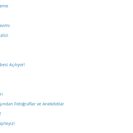
eleme
kvimi
alizi
esi Açılıyor!
rı
ışından Fotoğraflar ve Anekdotlar
!
p’teyiz!