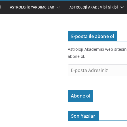
I
ASTROLOJIK YARDIMCILAR
ASTROLOJI AKADEMISI GIRIŞI
E-posta ile abone ol
Astroloji Akademisi web sitesin
abone ol.
E
-
p
o
Abone ol
s
t
a
Son Yazılar
A
d