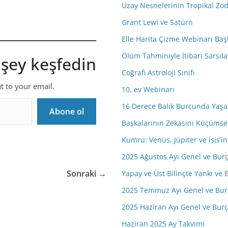
Uzay Nesnelerinin Tropikal Zo
r
e
Grant Lewi ve Satürn
s
Elle Harita Çizme Webinarı Baş
i
Ölüm Tahminiyle İtibarı Sarsıla
 şey keşfedin
n
i
Coğrafi Astroloji Sınıfı
z
nt to your email.
10. ev Webinarı
16 Derece Balık Burcunda Yaşa
Abone ol
Başkalarının Zekasını Küçüms
Kumru: Venüs, Jüpiter ve İsis’
2025 Ağustos Ayı Genel ve Bur
Sonraki →
Yapay ve Üst Bilinçte Yankı ve E
2025 Temmuz Ayı Genel ve Bur
2025 Haziran Ayı Genel ve Bur
Haziran 2025 Ay Takvimi