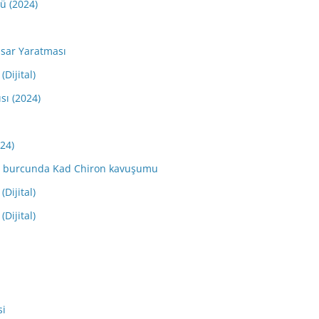
dü (2024)
sar Yaratması
(Dijital)
sı (2024)
024)
Koç burcunda Kad Chiron kavuşumu
(Dijital)
(Dijital)
si