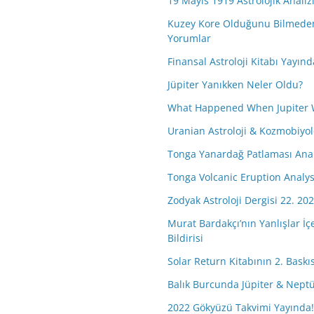
19 Mayıs 1919 Astrolojik Analiz
Kuzey Kore Olduğunu Bilmeden 
Yorumlar
Finansal Astroloji Kitabı Yayınd
Jüpiter Yanıkken Neler Oldu?
What Happened When Jupiter 
Uranian Astroloji & Kozmobiyolo
Tonga Yanardağ Patlaması Anal
Tonga Volcanic Eruption Analys
Zodyak Astroloji Dergisi 22. 202
Murat Bardakçı’nın Yanlışlar İç
Bildirisi
Solar Return Kitabının 2. Baskısı
Balık Burcunda Jüpiter & Nep
2022 Gökyüzü Takvimi Yayında!