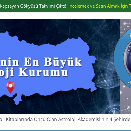
ı Kapsayan Gökyüzü Takvimi Çıktı!
İncelemek ve Satın Almak İçin T
oloji Kitaplarında Öncü Olan Astroloji Akademisi'nin 4 Şehir