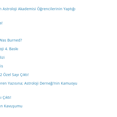
i
Astroloji Akademisi Öğrencilerinin Yaptığı
a!
Was Burned?
ji 4. Baskı
izi
is
2 Özel Sayı Çıktı!
eren Yazısına; Astroloji Derneği’nin Kamuoyu
 Çıktı!
tün Kavuşumu