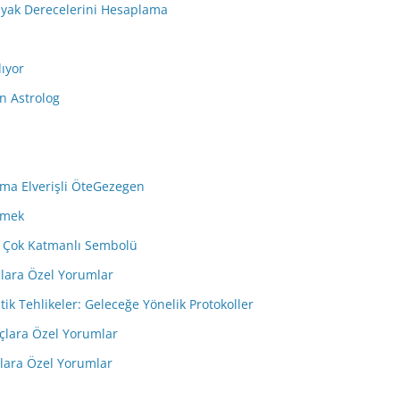
dyak Derecelerini Hesaplama
lıyor
n Astrolog
ma Elverişli ÖteGezegen
emek
in Çok Katmanlı Sembolü
çlara Özel Yorumlar
tik Tehlikeler: Geleceğe Yönelik Protokoller
çlara Özel Yorumlar
çlara Özel Yorumlar