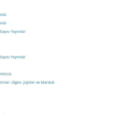
andı
andı
 Sayısı Yayında!
 Sayısı Yayında!
ntiscia
nrılar: Ülgen, Jüpiter ve Marduk