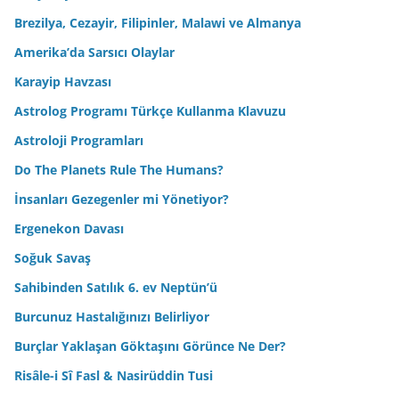
Brezilya, Cezayir, Filipinler, Malawi ve Almanya
Amerika’da Sarsıcı Olaylar
Karayip Havzası
Astrolog Programı Türkçe Kullanma Klavuzu
Astroloji Programları
Do The Planets Rule The Humans?
İnsanları Gezegenler mi Yönetiyor?
Ergenekon Davası
Soğuk Savaş
Sahibinden Satılık 6. ev Neptün’ü
Burcunuz Hastalığınızı Belirliyor
Burçlar Yaklaşan Göktaşını Görünce Ne Der?
Risâle-i Sî Fasl & Nasirüddin Tusi