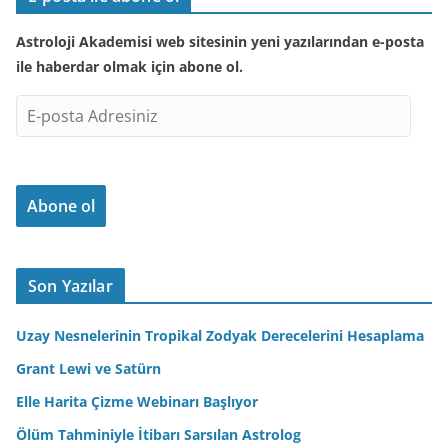
Astroloji Akademisi web sitesinin yeni yazılarından e-posta
ile haberdar olmak için abone ol.
E
-
p
o
Abone ol
s
t
a
A
Son Yazılar
d
r
Uzay Nesnelerinin Tropikal Zodyak Derecelerini Hesaplama
e
Grant Lewi ve Satürn
s
Elle Harita Çizme Webinarı Başlıyor
i
n
Ölüm Tahminiyle İtibarı Sarsılan Astrolog