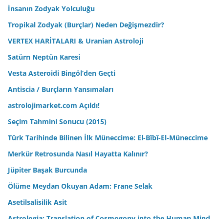
İnsanın Zodyak Yolculuğu
Tropikal Zodyak (Burçlar) Neden Değişmezdir?
VERTEX HARİTALARI & Uranian Astroloji
Satürn Neptün Karesi
Vesta Asteroidi Bingöl’den Geçti
Antiscia / Burçların Yansımaları
astrolojimarket.com Açıldı!
Seçim Tahmini Sonucu (2015)
Türk Tarihinde Bilinen İlk Müneccime: El-Bîbî-El-Müneccime
Merkür Retrosunda Nasıl Hayatta Kalınır?
Jüpiter Başak Burcunda
Ölüme Meydan Okuyan Adam: Frane Selak
Asetilsalisilik Asit
Astrologia; Translation of Cosmogony into the Human Mind