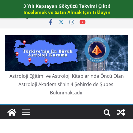
Skip
3 Yılı Kapsayan Gökyüzü Takvimi Çıktı!
Pazartesi, Ağustos 10, 2026
to
İncelemek ve Satın Almak İçin Tıklayın
En güncel:
content
Astroloji Eğitimi ve Astroloji Kitaplarında Öncü Olan
Astroloji Akademisi'nin 4 Şehirde de Şubesi
Bulunmaktadır