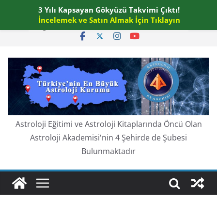
Skip
3 Yılı Kapsayan Gökyüzü Takvimi Çıktı!
Perşembe, Ağustos 6, 2026
to
İncelemek ve Satın Almak İçin Tıklayın
En güncel:
content
Astroloji Eğitimi ve Astroloji Kitaplarında Öncü Olan
Astroloji Akademisi'nin 4 Şehirde de Şubesi
Bulunmaktadır