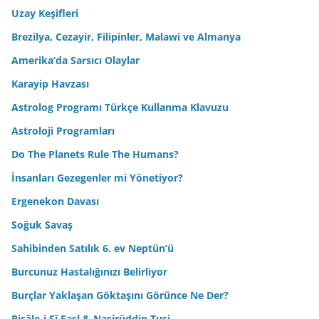
Uzay Keşifleri
Brezilya, Cezayir, Filipinler, Malawi ve Almanya
Amerika’da Sarsıcı Olaylar
Karayip Havzası
Astrolog Programı Türkçe Kullanma Klavuzu
Astroloji Programları
Do The Planets Rule The Humans?
İnsanları Gezegenler mi Yönetiyor?
Ergenekon Davası
Soğuk Savaş
Sahibinden Satılık 6. ev Neptün’ü
Burcunuz Hastalığınızı Belirliyor
Burçlar Yaklaşan Göktaşını Görünce Ne Der?
Risâle-i Sî Fasl & Nasirüddin Tusi