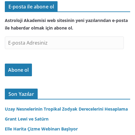
E-posta ile abone ol
Astroloji Akademisi web sitesinin yeni yazılarından e-posta
ile haberdar olmak için abone ol.
E
-
p
o
Abone ol
s
t
a
A
Son Yazılar
d
r
Uzay Nesnelerinin Tropikal Zodyak Derecelerini Hesaplama
e
Grant Lewi ve Satürn
s
Elle Harita Çizme Webinarı Başlıyor
i