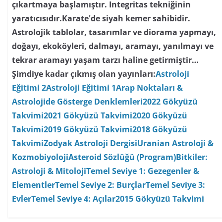
çıkartmaya başlamıştır. Integritas tekniğinin
yaratıcısıdır.Karate'de siyah kemer sahibidir.
Astrolojik tablolar, tasarımlar ve diorama yapmayı,
doğayı, ekoköyleri, dalmayı, aramayı, yanılmayı ve
tekrar aramayı yaşam tarzı haline getirmiştir…
Şimdiye kadar çıkmış olan yayınları:
Astroloji
Eğitimi 2
Astroloji Eğitimi 1
Arap Noktaları &
Astrolojide Gösterge Denklemleri
2022 Gökyüzü
Takvimi
2021 Gökyüzü Takvimi
2020 Gökyüzü
Takvimi
2019 Gökyüzü Takvimi
2018 Gökyüzü
Takvimi
Zodyak Astroloji Dergisi
Uranian Astroloji &
Kozmobiyoloji
Asteroid Sözlüğü (Program)
Bitkiler:
Astroloji & Mitoloji
Temel Seviye 1: Gezegenler &
Elementler
Temel Seviye 2: Burçlar
Temel Seviye 3:
Evler
Temel Seviye 4: Açılar
2015 Gökyüzü Takvimi