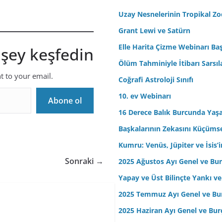
r
Uzay Nesnelerinin Tropikal Z
e
Grant Lewi ve Satürn
s
Elle Harita Çizme Webinarı Baş
 şey keşfedin
i
n
Ölüm Tahminiyle İtibarı Sarsıl
i
nt to your email.
Coğrafi Astroloji Sınıfı
z
10. ev Webinarı
Abone ol
16 Derece Balık Burcunda Yaş
Başkalarının Zekasını Küçüm
Kumru: Venüs, Jüpiter ve İsis
Sonraki →
2025 Ağustos Ayı Genel ve Bur
Yapay ve Üst Bilinçte Yankı ve
2025 Temmuz Ayı Genel ve Bur
2025 Haziran Ayı Genel ve Bur