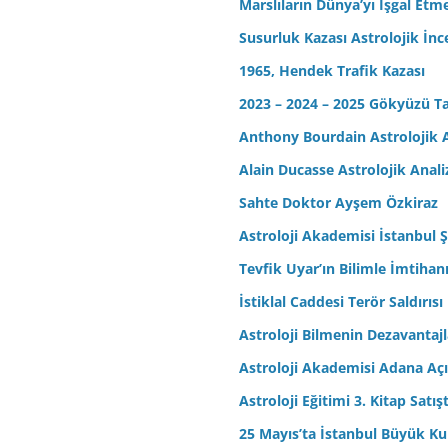
Marslıların Dünya’yı İşgal Etm
Susurluk Kazası Astrolojik İn
1965, Hendek Trafik Kazası
2023 – 2024 – 2025 Gökyüzü T
Anthony Bourdain Astrolojik A
Alain Ducasse Astrolojik Anali
Sahte Doktor Ayşem Özkiraz
Astroloji Akademisi İstanbul Ş
Tevfik Uyar’ın Bilimle İmtihan
İstiklal Caddesi Terör Saldırısı
Astroloji Bilmenin Dezavantajl
Astroloji Akademisi Adana Açı
Astroloji Eğitimi 3. Kitap Satış
25 Mayıs’ta İstanbul Büyük Kul