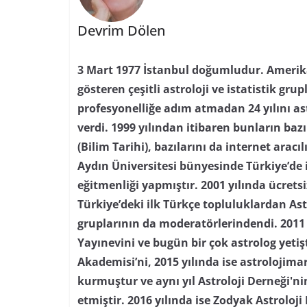
Devrim Dölen
3 Mart 1977 İstanbul doğumludur. Amerika’
gösteren çeşitli astroloji ve istatistik grupl
profesyonelliğe adım atmadan 24 yılını as
verdi. 1999 yılından itibaren bunların baz
(Bilim Tarihi), bazılarını da internet aracı
Aydın Üniversitesi bünyesinde Türkiye’de i
eğitmenliği yapmıştır. 2001 yılında ücretsi
Türkiye’deki ilk Türkçe topluluklardan As
gruplarının da moderatörlerindendi. 2011 
Yayınevini ve bugün bir çok astrolog yetiş
Akademisi’ni, 2015 yılında ise astrolojima
kurmuştur ve aynı yıl Astroloji Derneği'
etmiştir. 2016 yılında ise Zodyak Astroloji