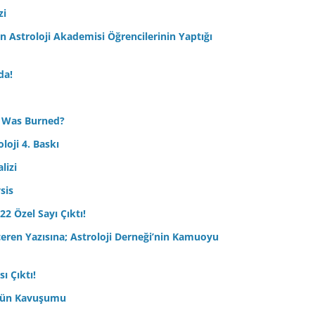
zi
Astroloji Akademisi Öğrencilerinin Yaptığı
da!
 Was Burned?
loji 4. Baskı
lizi
sis
22 Özel Sayı Çıktı!
çeren Yazısına; Astroloji Derneği’nin Kamuoyu
ı Çıktı!
ptün Kavuşumu