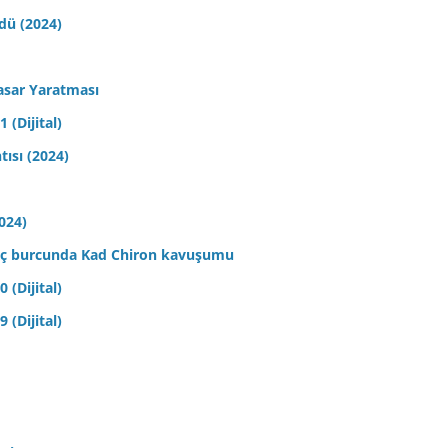
ldü (2024)
asar Yaratması
 (Dijital)
tısı (2024)
2024)
 Koç burcunda Kad Chiron kavuşumu
 (Dijital)
 (Dijital)