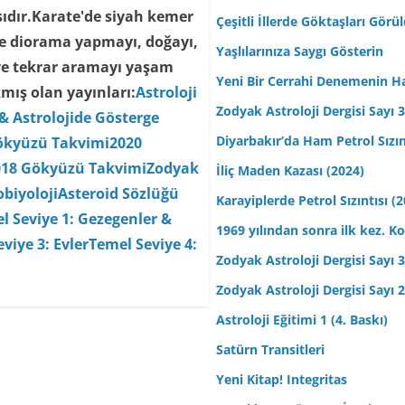
ısıdır.Karate'de siyah kemer
Çeşitli İllerde Göktaşları Görü
 ve diorama yapmayı, doğayı,
Yaşlılarınıza Saygı Gösterin
ve tekrar aramayı yaşam
Yeni Bir Cerrahi Denemenin H
mış olan yayınları:
Astroloji
Zodyak Astroloji Dergisi Sayı 31
& Astrolojide Gösterge
Diyarbakır’da Ham Petrol Sızın
ökyüzü Takvimi
2020
018 Gökyüzü Takvimi
Zodyak
İliç Maden Kazası (2024)
biyoloji
Asteroid Sözlüğü
Karayiplerde Petrol Sızıntısı (
l Seviye 1: Gezegenler &
1969 yılından sonra ilk kez.
viye 3: Evler
Temel Seviye 4:
Zodyak Astroloji Dergisi Sayı 30
Zodyak Astroloji Dergisi Sayı 29
Astroloji Eğitimi 1 (4. Baskı)
Satürn Transitleri
Yeni Kitap! Integritas