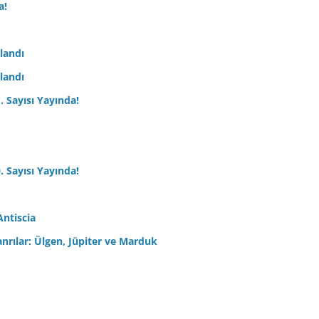
a!
nlandı
nlandı
. Sayısı Yayında!
. Sayısı Yayında!
Antiscia
anrılar: Ülgen, Jüpiter ve Marduk