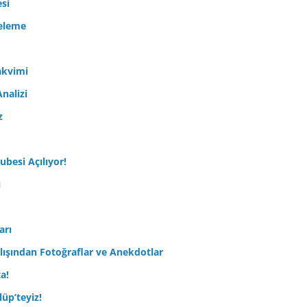
esi
celeme
akvimi
nalizi
z
ubesi Açılıyor!
ı
arı
lışından Fotoğraflar ve Anekdotlar
ta!
üp’teyiz!