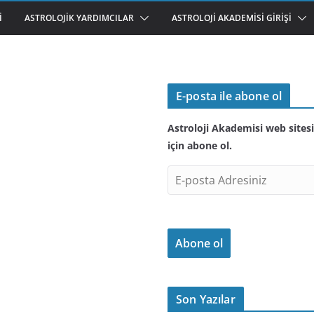
I
ASTROLOJIK YARDIMCILAR
ASTROLOJI AKADEMISI GIRIŞI
E-posta ile abone ol
Astroloji Akademisi web sitesi
için abone ol.
E
-
p
o
Abone ol
s
t
a
A
Son Yazılar
d