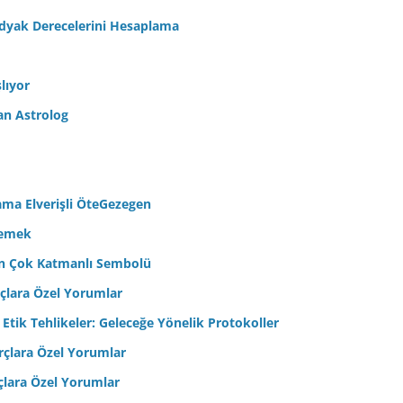
odyak Derecelerini Hesaplama
lıyor
an Astrolog
ama Elverişli ÖteGezegen
semek
’in Çok Katmanlı Sembolü
çlara Özel Yorumlar
 Etik Tehlikeler: Geleceğe Yönelik Protokoller
çlara Özel Yorumlar
çlara Özel Yorumlar