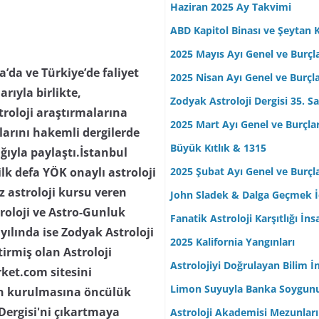
Haziran 2025 Ay Takvimi
ABD Kapitol Binası ve Şeytan K
2025 Mayıs Ayı Genel ve Burçl
da ve Türkiye’de faliyet
2025 Nisan Ayı Genel ve Burçl
arıyla birlikte,
Zodyak Astroloji Dergisi 35. Sa
troloji araştırmalarına
2025 Mart Ayı Genel ve Burçla
ılarını hakemli dergilerde
Büyük Kıtlık & 1315
lığıyla paylaştı.İstanbul
2025 Şubat Ayı Genel ve Burçl
lk defa YÖK onaylı astroloji
z astroloji kursu veren
John Sladek & Dalga Geçmek İç
troloji ve Astro-Gunluk
Fanatik Astroloji Karşıtlığı İn
yılında ise Zodyak Astroloji
2025 Kalifornia Yangınları
tirmiş olan Astroloji
Astrolojiyi Doğrulayan Bilim İ
rket.com sitesini
Limon Suyuyla Banka Soygun
nin kurulmasına öncülük
 Dergisi'ni çıkartmaya
Astroloji Akademisi Mezunları