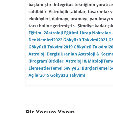
başlamıştır. Integritas tekniğinin yaratıc
sahibidir. Astrolojik tablolar, tasarımlar
ekoköyleri, dalmayı, aramayı, yanılmayı 
tarzı haline getirmiştir…
Şimdiye kadar çık
Eğitimi 2
Astroloji Eğitimi 1
Arap Noktaları 
Denklemleri
2022 Gökyüzü Takvimi
2021 G
Gökyüzü Takvimi
2019 Gökyüzü Takvimi
2
Astroloji Dergisi
Uranian Astroloji & Kozmo
(Program)
Bitkiler: Astroloji & Mitoloji
Teme
Elementler
Temel Seviye 2: Burçlar
Temel Se
Açılar
2015 Gökyüzü Takvimi
Bir Yorum Yapın