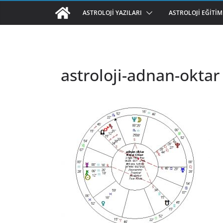
ASTROLOJI YAZILARI
ASTROLOJI EĞITIM
astroloji-adnan-oktar