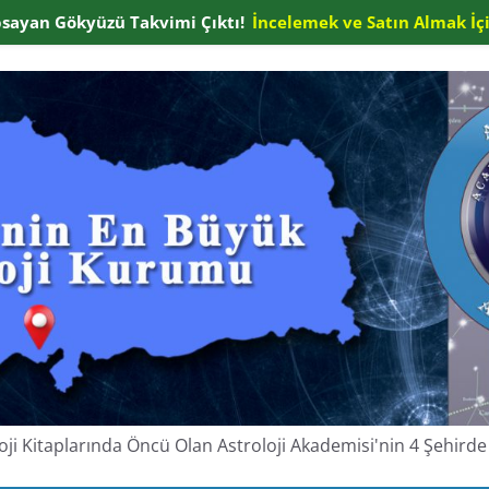
apsayan Gökyüzü Takvimi Çıktı!
İncelemek ve Satın Almak İçi
oloji Kitaplarında Öncü Olan Astroloji Akademisi'nin 4 Şehir