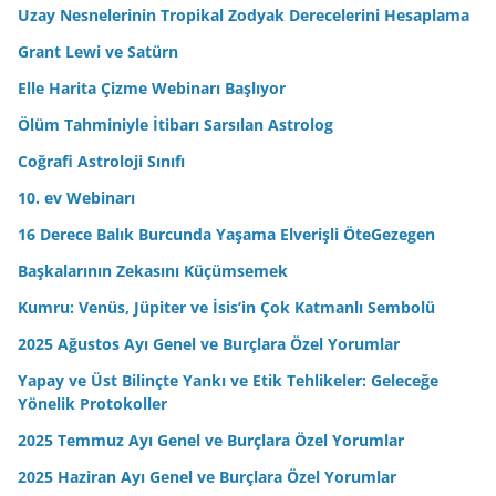
r
Uzay Nesnelerinin Tropikal Zodyak Derecelerini Hesaplama
e
Grant Lewi ve Satürn
s
Elle Harita Çizme Webinarı Başlıyor
i
n
Ölüm Tahminiyle İtibarı Sarsılan Astrolog
i
Coğrafi Astroloji Sınıfı
z
10. ev Webinarı
16 Derece Balık Burcunda Yaşama Elverişli ÖteGezegen
Başkalarının Zekasını Küçümsemek
Kumru: Venüs, Jüpiter ve İsis’in Çok Katmanlı Sembolü
2025 Ağustos Ayı Genel ve Burçlara Özel Yorumlar
Yapay ve Üst Bilinçte Yankı ve Etik Tehlikeler: Geleceğe
Yönelik Protokoller
2025 Temmuz Ayı Genel ve Burçlara Özel Yorumlar
2025 Haziran Ayı Genel ve Burçlara Özel Yorumlar