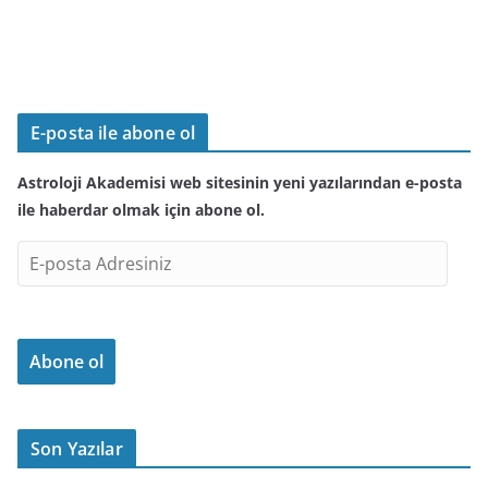
E-posta ile abone ol
Astroloji Akademisi web sitesinin yeni yazılarından e-posta
ile haberdar olmak için abone ol.
E
-
p
o
Abone ol
s
t
a
A
Son Yazılar
d