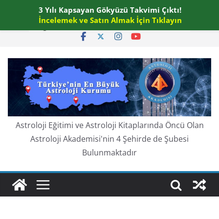
Skip
3 Yılı Kapsayan Gökyüzü Takvimi Çıktı!
Pazartesi, Ağustos 10, 2026
to
İncelemek ve Satın Almak İçin Tıklayın
En güncel:
content
Astroloji Eğitimi ve Astroloji Kitaplarında Öncü Olan
Astroloji Akademisi'nin 4 Şehirde de Şubesi
Bulunmaktadır