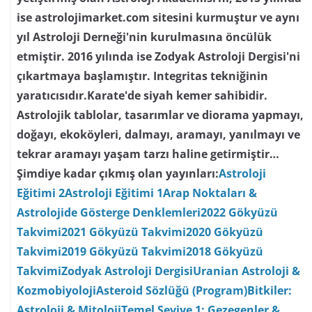
ise astrolojimarket.com sitesini kurmuştur ve aynı
yıl Astroloji Derneği'nin kurulmasına öncülük
etmiştir. 2016 yılında ise Zodyak Astroloji Dergisi'ni
çıkartmaya başlamıştır. Integritas tekniğinin
yaratıcısıdır.Karate'de siyah kemer sahibidir.
Astrolojik tablolar, tasarımlar ve diorama yapmayı,
doğayı, ekoköyleri, dalmayı, aramayı, yanılmayı ve
tekrar aramayı yaşam tarzı haline getirmiştir…
Şimdiye kadar çıkmış olan yayınları:
Astroloji
Eğitimi 2
Astroloji Eğitimi 1
Arap Noktaları &
Astrolojide Gösterge Denklemleri
2022 Gökyüzü
Takvimi
2021 Gökyüzü Takvimi
2020 Gökyüzü
Takvimi
2019 Gökyüzü Takvimi
2018 Gökyüzü
Takvimi
Zodyak Astroloji Dergisi
Uranian Astroloji &
Kozmobiyoloji
Asteroid Sözlüğü (Program)
Bitkiler:
Astroloji & Mitoloji
Temel Seviye 1: Gezegenler &