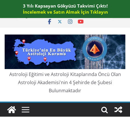
Skip
3 Yılı Kapsayan Gökyüzü Takvimi Çıktı!
Perşembe, Ağustos 6, 2026
to
İncelemek ve Satın Almak İçin Tıklayın
En güncel:
content
Astroloji Eğitimi ve Astroloji Kitaplarında Öncü Olan
Astroloji Akademisi'nin 4 Şehirde de Şubesi
Bulunmaktadır