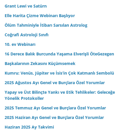
e
Grant Lewi ve Satürn
s
Elle Harita Çizme Webinarı Başlıyor
i
n
Ölüm Tahminiyle İtibarı Sarsılan Astrolog
i
Coğrafi Astroloji Sınıfı
z
10. ev Webinarı
16 Derece Balık Burcunda Yaşama Elverişli ÖteGezegen
Başkalarının Zekasını Küçümsemek
Kumru: Venüs, Jüpiter ve İsis’in Çok Katmanlı Sembolü
2025 Ağustos Ayı Genel ve Burçlara Özel Yorumlar
Yapay ve Üst Bilinçte Yankı ve Etik Tehlikeler: Geleceğe
Yönelik Protokoller
2025 Temmuz Ayı Genel ve Burçlara Özel Yorumlar
2025 Haziran Ayı Genel ve Burçlara Özel Yorumlar
Haziran 2025 Ay Takvimi