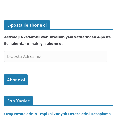
E-posta ile abone ol
Astroloji Akademisi web sitesinin yeni yazılarından e-posta
ile haberdar olmak için abone ol.
E
-
p
o
Abone ol
s
t
a
A
Son Yazılar
d
r
Uzay Nesnelerinin Tropikal Zodyak Derecelerini Hesaplama