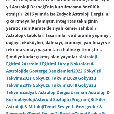
yıl Astroloji Derneği'nin kurulmasına öncülük
etmiştir. 2016 yılında ise Zodyak Astroloji Dergisi'ni
çıkartmaya başlamıştır. Integritas tekniğinin
yaratıcısıdır.Karate'de siyah kemer sahibidir.
Astrolojik tablolar, tasarımlar ve diorama yapmayı,
doğayı, ekoköyleri, dalmayı, aramayı, yanılmayı ve
tekrar aramayı yaşam tarzı haline getirmiştir…
Şimdiye kadar çıkmış olan yayınları:
Astroloji
Eğitimi 2
Astroloji Eğitimi 1
Arap Noktaları &
Astrolojide Gösterge Denklemleri
2022 Gökyüzü
Takvimi
2021 Gökyüzü Takvimi
2020 Gökyüzü
Takvimi
2019 Gökyüzü Takvimi
2018 Gökyüzü
Takvimi
Zodyak Astroloji Dergisi
Uranian Astroloji &
Kozmobiyoloji
Asteroid Sözlüğü (Program)
Bitkiler:
Astroloji & Mitoloji
Temel Seviye 1: Gezegenler &
Elementler
Temel Seviye 2: Burçlar
Temel Seviye 3: