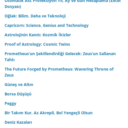
Otomatik Asc Profeksiyon Yıl, Ay ve Gün Hesaplama (Excel
Dosyası)
Oğlak: Bilim, Deha ve Teknoloji
Capricorn: Science, Genius and Technology
Astrolojinin Kanıtı: Kozmik İkizler
Proof of Astrology: Cosmic Twins
Prometheus’un Şekillendirdiği Gelecek: Zeus’un Sallanan
Tahtı
The Future Forged by Prometheus: Wavering Throne of
Zeus
Güneş ve Altın
Borsa Düşüşü
Peggy
Bir Takım Kur, Az Akrepli, Bol Yengeçli Olsun
Deniz Kazaları