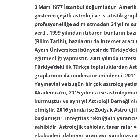
3 Mart 1977 İstanbul doğumludur. Amerika’
gösteren çeşitli astroloji ve istatistik grupl
profesyonelliğe adım atmadan 24 yılını as
verdi. 1999 yılından itibaren bunların baz
(Bilim Tarihi), bazılarını da internet aracı
Aydın Üniversitesi bünyesinde Türkiye’de i
eğitmenliği yapmıştır. 2001 yılında ücretsi
Türkiye’deki ilk Türkçe topluluklardan As
gruplarının da moderatörlerindendi. 2011 
Yayınevini ve bugün bir çok astrolog yetiş
Akademisi’ni, 2015 yılında ise astrolojima
kurmuştur ve aynı yıl Astroloji Derneği'
etmiştir. 2016 yılında ise Zodyak Astroloji
başlamıştır. Integritas tekniğinin yaratıc
sahibidir. Astrolojik tablolar, tasarımlar
ekoköyleri, dalmayı, aramayı, yanılmayı 