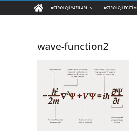
ASTROLOJI YAZILARI
ASTROLOJI EĞITIM
wave-function2