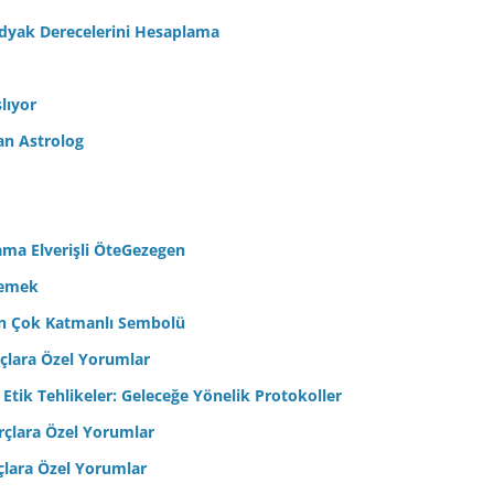
odyak Derecelerini Hesaplama
lıyor
an Astrolog
ama Elverişli ÖteGezegen
semek
’in Çok Katmanlı Sembolü
çlara Özel Yorumlar
 Etik Tehlikeler: Geleceğe Yönelik Protokoller
çlara Özel Yorumlar
çlara Özel Yorumlar