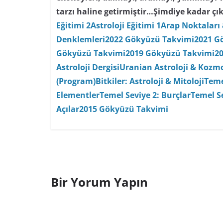
tarzı haline getirmiştir…
Şimdiye kadar çık
Eğitimi 2
Astroloji Eğitimi 1
Arap Noktaları 
Denklemleri
2022 Gökyüzü Takvimi
2021 G
Gökyüzü Takvimi
2019 Gökyüzü Takvimi
2
Astroloji Dergisi
Uranian Astroloji & Kozmo
(Program)
Bitkiler: Astroloji & Mitoloji
Teme
Elementler
Temel Seviye 2: Burçlar
Temel Se
Açılar
2015 Gökyüzü Takvimi
Bir Yorum Yapın