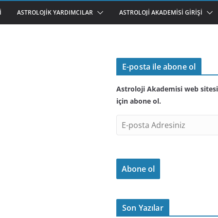
I
ASTROLOJIK YARDIMCILAR
ASTROLOJI AKADEMISI GIRIŞI
E-posta ile abone ol
Astroloji Akademisi web sitesi
için abone ol.
E
-
p
o
Abone ol
s
t
a
A
Son Yazılar
d