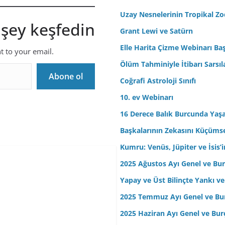
r
Uzay Nesnelerinin Tropikal Z
 şey keşfedin
e
Grant Lewi ve Satürn
s
Elle Harita Çizme Webinarı Baş
i
nt to your email.
n
Ölüm Tahminiyle İtibarı Sarsıl
i
Abone ol
Coğrafi Astroloji Sınıfı
z
10. ev Webinarı
16 Derece Balık Burcunda Yaş
Başkalarının Zekasını Küçüm
Kumru: Venüs, Jüpiter ve İsis
2025 Ağustos Ayı Genel ve Bur
Yapay ve Üst Bilinçte Yankı ve
2025 Temmuz Ayı Genel ve Bur
2025 Haziran Ayı Genel ve Bur