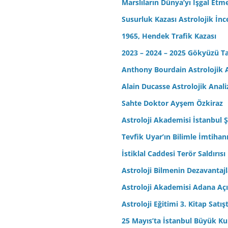
Marslıların Dünya’yı İşgal Etm
Susurluk Kazası Astrolojik İn
1965, Hendek Trafik Kazası
2023 – 2024 – 2025 Gökyüzü T
Anthony Bourdain Astrolojik A
Alain Ducasse Astrolojik Anali
Sahte Doktor Ayşem Özkiraz
Astroloji Akademisi İstanbul Ş
Tevfik Uyar’ın Bilimle İmtihan
İstiklal Caddesi Terör Saldırısı
Astroloji Bilmenin Dezavantajl
Astroloji Akademisi Adana Açı
Astroloji Eğitimi 3. Kitap Satış
25 Mayıs’ta İstanbul Büyük Kul