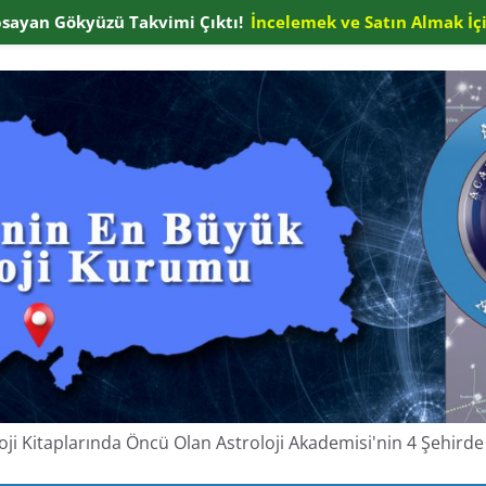
apsayan Gökyüzü Takvimi Çıktı!
İncelemek ve Satın Almak İçi
oloji Kitaplarında Öncü Olan Astroloji Akademisi'nin 4 Şehir