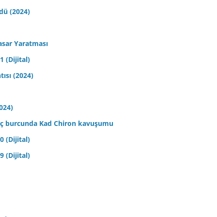
ldü (2024)
asar Yaratması
 (Dijital)
tısı (2024)
2024)
 Koç burcunda Kad Chiron kavuşumu
 (Dijital)
 (Dijital)