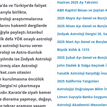
Haziran 2025 Ay Takvimi
da ve Türkiye’de faliyet
ABD Kapitol Binası ve Şeytan K
arıyla birlikte,
2025 Mayıs Ayı Genel ve Burçl
troloji araştırmalarına
ılarını hakemli dergilerde
2025 Nisan Ayı Genel ve Burçl
lığıyla paylaştı.İstanbul
Zodyak Astroloji Dergisi 35. Sa
lk defa YÖK onaylı astroloji
2025 Mart Ayı Genel ve Burçla
z astroloji kursu veren
Büyük Kıtlık & 1315
troloji ve Astro-Gunluk
2025 Şubat Ayı Genel ve Burçl
yılında ise Zodyak Astroloji
John Sladek & Dalga Geçmek İç
tirmiş olan Astroloji
rket.com sitesini
Fanatik Astroloji Karşıtlığı İn
nin kurulmasına öncülük
2025 Kalifornia Yangınları
 Dergisi'ni çıkartmaya
Astrolojiyi Doğrulayan Bilim İ
ısıdır.Karate'de siyah kemer
Limon Suyuyla Banka Soygun
 ve diorama yapmayı, doğayı,
Astroloji Akademisi Mezunları
ve tekrar aramayı yaşam