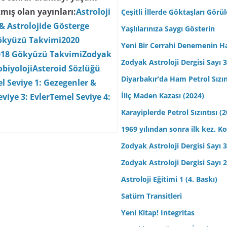
mış olan yayınları:
Astroloji
Çeşitli İllerde Göktaşları Görü
& Astrolojide Gösterge
Yaşlılarınıza Saygı Gösterin
ökyüzü Takvimi
2020
Yeni Bir Cerrahi Denemenin H
018 Gökyüzü Takvimi
Zodyak
Zodyak Astroloji Dergisi Sayı 31
biyoloji
Asteroid Sözlüğü
Diyarbakır’da Ham Petrol Sızın
l Seviye 1: Gezegenler &
İliç Maden Kazası (2024)
viye 3: Evler
Temel Seviye 4:
Karayiplerde Petrol Sızıntısı (
1969 yılından sonra ilk kez.
Zodyak Astroloji Dergisi Sayı 30
Zodyak Astroloji Dergisi Sayı 29
Astroloji Eğitimi 1 (4. Baskı)
Satürn Transitleri
Yeni Kitap! Integritas