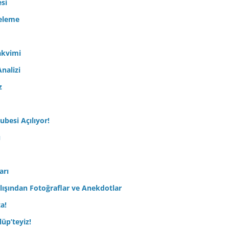
esi
celeme
akvimi
nalizi
z
ubesi Açılıyor!
ı
arı
lışından Fotoğraflar ve Anekdotlar
ta!
üp’teyiz!