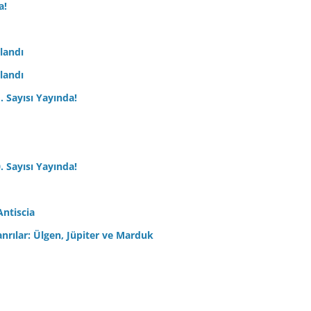
a!
nlandı
nlandı
. Sayısı Yayında!
. Sayısı Yayında!
Antiscia
anrılar: Ülgen, Jüpiter ve Marduk