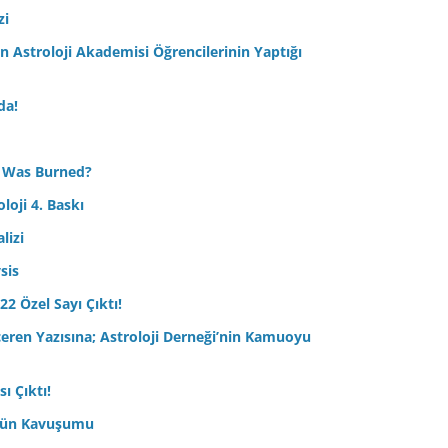
zi
Astroloji Akademisi Öğrencilerinin Yaptığı
da!
 Was Burned?
loji 4. Baskı
lizi
sis
22 Özel Sayı Çıktı!
çeren Yazısına; Astroloji Derneği’nin Kamuoyu
ı Çıktı!
ptün Kavuşumu