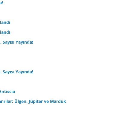
a!
nlandı
nlandı
. Sayısı Yayında!
. Sayısı Yayında!
Antiscia
anrılar: Ülgen, Jüpiter ve Marduk