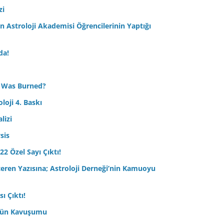
zi
Astroloji Akademisi Öğrencilerinin Yaptığı
da!
 Was Burned?
loji 4. Baskı
lizi
sis
22 Özel Sayı Çıktı!
çeren Yazısına; Astroloji Derneği’nin Kamuoyu
ı Çıktı!
ptün Kavuşumu