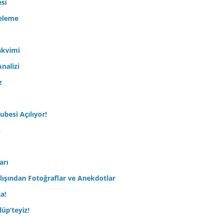
esi
celeme
akvimi
nalizi
z
ubesi Açılıyor!
ı
arı
lışından Fotoğraflar ve Anekdotlar
ta!
üp’teyiz!