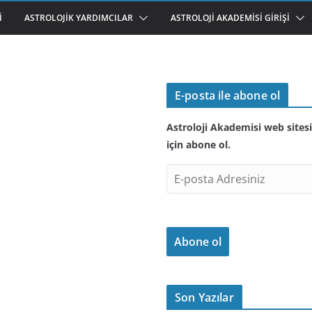
I
ASTROLOJIK YARDIMCILAR
ASTROLOJI AKADEMISI GIRIŞI
E-posta ile abone ol
Astroloji Akademisi web sitesi
için abone ol.
E
-
p
o
Abone ol
s
t
a
A
Son Yazılar
d