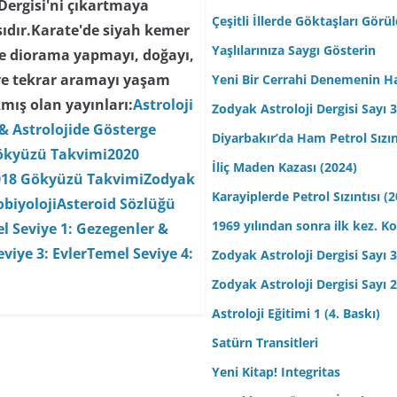
 Dergisi'ni çıkartmaya
Çeşitli İllerde Göktaşları Görü
ısıdır.Karate'de siyah kemer
Yaşlılarınıza Saygı Gösterin
 ve diorama yapmayı, doğayı,
ve tekrar aramayı yaşam
Yeni Bir Cerrahi Denemenin H
mış olan yayınları:
Astroloji
Zodyak Astroloji Dergisi Sayı 31
& Astrolojide Gösterge
Diyarbakır’da Ham Petrol Sızın
ökyüzü Takvimi
2020
İliç Maden Kazası (2024)
018 Gökyüzü Takvimi
Zodyak
Karayiplerde Petrol Sızıntısı (
biyoloji
Asteroid Sözlüğü
1969 yılından sonra ilk kez.
l Seviye 1: Gezegenler &
viye 3: Evler
Temel Seviye 4:
Zodyak Astroloji Dergisi Sayı 30
Zodyak Astroloji Dergisi Sayı 29
Astroloji Eğitimi 1 (4. Baskı)
Satürn Transitleri
Yeni Kitap! Integritas