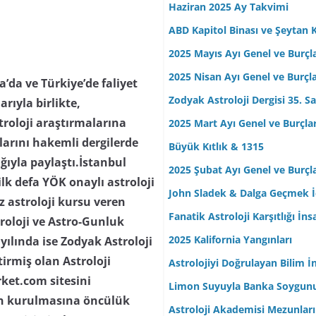
Haziran 2025 Ay Takvimi
ABD Kapitol Binası ve Şeytan K
2025 Mayıs Ayı Genel ve Burçl
2025 Nisan Ayı Genel ve Burçl
da ve Türkiye’de faliyet
Zodyak Astroloji Dergisi 35. Sa
arıyla birlikte,
troloji araştırmalarına
2025 Mart Ayı Genel ve Burçla
ılarını hakemli dergilerde
Büyük Kıtlık & 1315
lığıyla paylaştı.İstanbul
2025 Şubat Ayı Genel ve Burçl
lk defa YÖK onaylı astroloji
John Sladek & Dalga Geçmek İç
z astroloji kursu veren
Fanatik Astroloji Karşıtlığı İn
troloji ve Astro-Gunluk
2025 Kalifornia Yangınları
yılında ise Zodyak Astroloji
tirmiş olan Astroloji
Astrolojiyi Doğrulayan Bilim İ
rket.com sitesini
Limon Suyuyla Banka Soygun
nin kurulmasına öncülük
Astroloji Akademisi Mezunları