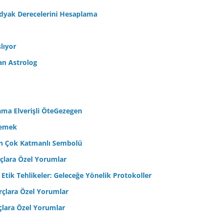
odyak Derecelerini Hesaplama
lıyor
an Astrolog
ama Elverişli ÖteGezegen
semek
’in Çok Katmanlı Sembolü
çlara Özel Yorumlar
 Etik Tehlikeler: Geleceğe Yönelik Protokoller
çlara Özel Yorumlar
çlara Özel Yorumlar