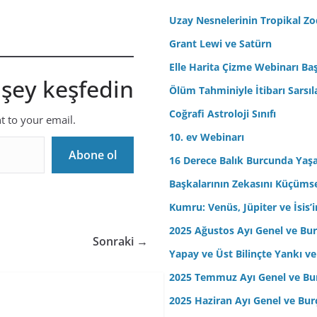
r
Uzay Nesnelerinin Tropikal Z
e
Grant Lewi ve Satürn
s
Elle Harita Çizme Webinarı Baş
i
 şey keşfedin
n
Ölüm Tahminiyle İtibarı Sarsıl
i
Coğrafi Astroloji Sınıfı
nt to your email.
z
10. ev Webinarı
Abone ol
16 Derece Balık Burcunda Yaş
Başkalarının Zekasını Küçüm
Kumru: Venüs, Jüpiter ve İsis
2025 Ağustos Ayı Genel ve Bur
Sonraki →
Yapay ve Üst Bilinçte Yankı ve
2025 Temmuz Ayı Genel ve Bur
2025 Haziran Ayı Genel ve Bur