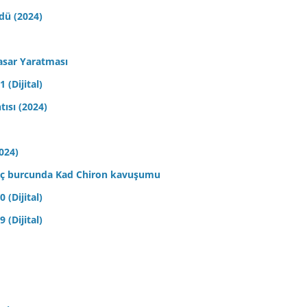
ldü (2024)
asar Yaratması
 (Dijital)
tısı (2024)
2024)
 Koç burcunda Kad Chiron kavuşumu
 (Dijital)
 (Dijital)