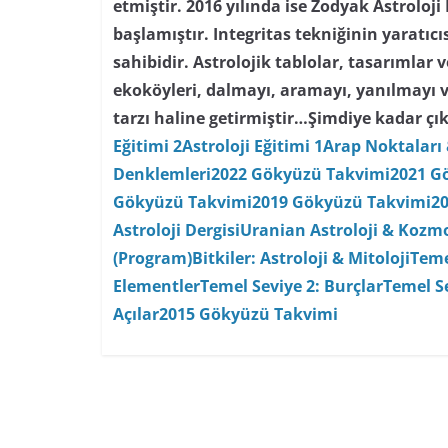
etmiştir. 2016 yılında ise Zodyak Astroloji
başlamıştır. Integritas tekniğinin yaratıc
sahibidir. Astrolojik tablolar, tasarımlar
ekoköyleri, dalmayı, aramayı, yanılmayı 
tarzı haline getirmiştir…
Şimdiye kadar çık
Eğitimi 2
Astroloji Eğitimi 1
Arap Noktaları 
Denklemleri
2022 Gökyüzü Takvimi
2021 G
Gökyüzü Takvimi
2019 Gökyüzü Takvimi
2
Astroloji Dergisi
Uranian Astroloji & Kozmo
(Program)
Bitkiler: Astroloji & Mitoloji
Teme
Elementler
Temel Seviye 2: Burçlar
Temel Se
Açılar
2015 Gökyüzü Takvimi