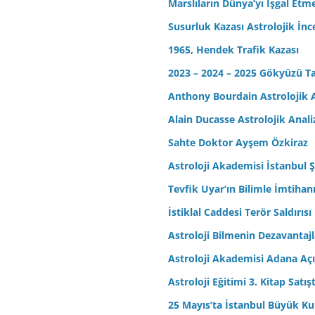
Marslıların Dünya’yı İşgal Etm
Susurluk Kazası Astrolojik İn
1965, Hendek Trafik Kazası
2023 – 2024 – 2025 Gökyüzü T
Anthony Bourdain Astrolojik A
Alain Ducasse Astrolojik Anali
Sahte Doktor Ayşem Özkiraz
Astroloji Akademisi İstanbul Ş
Tevfik Uyar’ın Bilimle İmtihan
İstiklal Caddesi Terör Saldırısı
Astroloji Bilmenin Dezavantajl
Astroloji Akademisi Adana Açı
Astroloji Eğitimi 3. Kitap Satış
25 Mayıs’ta İstanbul Büyük Kul