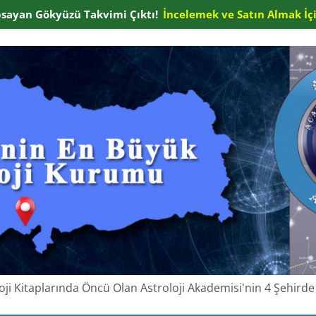
apsayan Gökyüzü Takvimi Çıktı!
İncelemek ve Satın Almak İçi
oloji Kitaplarında Öncü Olan Astroloji Akademisi'nin 4 Şehir