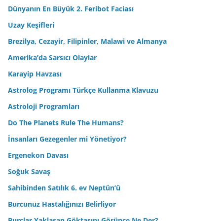
Dünyanın En Büyük 2. Feribot Faciası
Uzay Keşifleri
Brezilya, Cezayir, Filipinler, Malawi ve Almanya
Amerika’da Sarsıcı Olaylar
Karayip Havzası
Astrolog Programı Türkçe Kullanma Klavuzu
Astroloji Programları
Do The Planets Rule The Humans?
İnsanları Gezegenler mi Yönetiyor?
Ergenekon Davası
Soğuk Savaş
Sahibinden Satılık 6. ev Neptün’ü
Burcunuz Hastalığınızı Belirliyor
Burçlar Yaklaşan Göktaşını Görünce Ne Der?