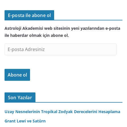
E-posta ile abone ol
Astroloji Akademisi web sitesinin yeni yazılarından e-posta
ile haberdar olmak için abone ol.
E
-
p
o
Abone ol
s
t
a
A
Son Yazılar
d
r
Uzay Nesnelerinin Tropikal Zodyak Derecelerini Hesaplama
e
Grant Lewi ve Satürn
s