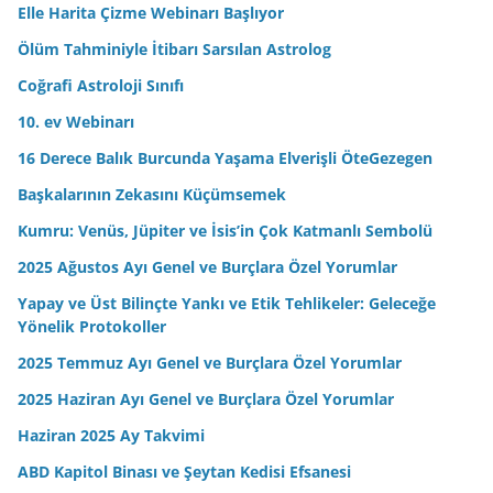
Elle Harita Çizme Webinarı Başlıyor
i
n
Ölüm Tahminiyle İtibarı Sarsılan Astrolog
i
Coğrafi Astroloji Sınıfı
z
10. ev Webinarı
16 Derece Balık Burcunda Yaşama Elverişli ÖteGezegen
Başkalarının Zekasını Küçümsemek
Kumru: Venüs, Jüpiter ve İsis’in Çok Katmanlı Sembolü
2025 Ağustos Ayı Genel ve Burçlara Özel Yorumlar
Yapay ve Üst Bilinçte Yankı ve Etik Tehlikeler: Geleceğe
Yönelik Protokoller
2025 Temmuz Ayı Genel ve Burçlara Özel Yorumlar
2025 Haziran Ayı Genel ve Burçlara Özel Yorumlar
Haziran 2025 Ay Takvimi
ABD Kapitol Binası ve Şeytan Kedisi Efsanesi