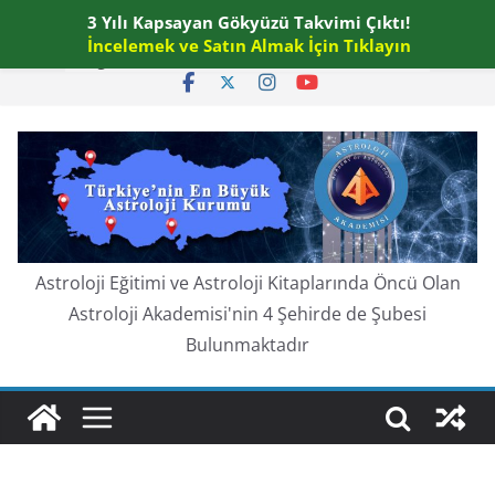
Skip
3 Yılı Kapsayan Gökyüzü Takvimi Çıktı!
Cuma, Ağustos 7, 2026
to
İncelemek ve Satın Almak İçin Tıklayın
En güncel:
content
Astroloji Eğitimi ve Astroloji Kitaplarında Öncü Olan
Astroloji Akademisi'nin 4 Şehirde de Şubesi
Bulunmaktadır