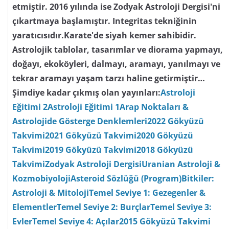
etmiştir. 2016 yılında ise Zodyak Astroloji Dergisi'ni
çıkartmaya başlamıştır. Integritas tekniğinin
yaratıcısıdır.Karate'de siyah kemer sahibidir.
Astrolojik tablolar, tasarımlar ve diorama yapmayı,
doğayı, ekoköyleri, dalmayı, aramayı, yanılmayı ve
tekrar aramayı yaşam tarzı haline getirmiştir…
Şimdiye kadar çıkmış olan yayınları:
Astroloji
Eğitimi 2
Astroloji Eğitimi 1
Arap Noktaları &
Astrolojide Gösterge Denklemleri
2022 Gökyüzü
Takvimi
2021 Gökyüzü Takvimi
2020 Gökyüzü
Takvimi
2019 Gökyüzü Takvimi
2018 Gökyüzü
Takvimi
Zodyak Astroloji Dergisi
Uranian Astroloji &
Kozmobiyoloji
Asteroid Sözlüğü (Program)
Bitkiler:
Astroloji & Mitoloji
Temel Seviye 1: Gezegenler &
Elementler
Temel Seviye 2: Burçlar
Temel Seviye 3:
Evler
Temel Seviye 4: Açılar
2015 Gökyüzü Takvimi