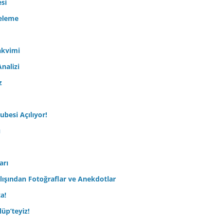
esi
celeme
akvimi
nalizi
z
ubesi Açılıyor!
ı
arı
lışından Fotoğraflar ve Anekdotlar
ta!
üp’teyiz!