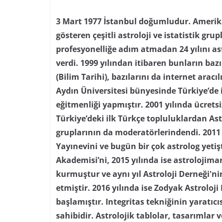
3 Mart 1977 İstanbul doğumludur. Amerika’
gösteren çeşitli astroloji ve istatistik grupl
profesyonelliğe adım atmadan 24 yılını as
verdi. 1999 yılından itibaren bunların baz
(Bilim Tarihi), bazılarını da internet aracı
Aydın Üniversitesi bünyesinde Türkiye’de i
eğitmenliği yapmıştır. 2001 yılında ücretsi
Türkiye’deki ilk Türkçe topluluklardan As
gruplarının da moderatörlerindendi. 2011 
Yayınevini ve bugün bir çok astrolog yetiş
Akademisi’ni, 2015 yılında ise astrolojima
kurmuştur ve aynı yıl Astroloji Derneği'
etmiştir. 2016 yılında ise Zodyak Astroloji
başlamıştır. Integritas tekniğinin yaratıc
sahibidir. Astrolojik tablolar, tasarımlar