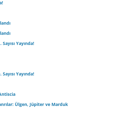
a!
nlandı
nlandı
. Sayısı Yayında!
. Sayısı Yayında!
Antiscia
anrılar: Ülgen, Jüpiter ve Marduk