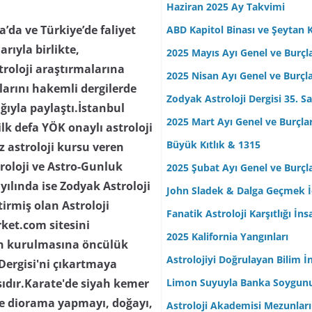
Haziran 2025 Ay Takvimi
da ve Türkiye’de faliyet
ABD Kapitol Binası ve Şeytan K
arıyla birlikte,
2025 Mayıs Ayı Genel ve Burçl
troloji araştırmalarına
2025 Nisan Ayı Genel ve Burçl
ılarını hakemli dergilerde
Zodyak Astroloji Dergisi 35. Sa
lığıyla paylaştı.İstanbul
2025 Mart Ayı Genel ve Burçla
lk defa YÖK onaylı astroloji
Büyük Kıtlık & 1315
z astroloji kursu veren
troloji ve Astro-Gunluk
2025 Şubat Ayı Genel ve Burçl
yılında ise Zodyak Astroloji
John Sladek & Dalga Geçmek İç
tirmiş olan Astroloji
Fanatik Astroloji Karşıtlığı İn
rket.com sitesini
2025 Kalifornia Yangınları
nin kurulmasına öncülük
Astrolojiyi Doğrulayan Bilim İ
 Dergisi'ni çıkartmaya
Limon Suyuyla Banka Soygun
ısıdır.Karate'de siyah kemer
 ve diorama yapmayı, doğayı,
Astroloji Akademisi Mezunları