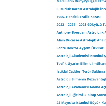
Marslıların Dünya’yı İşgal Etm
Susurluk Kazası Astrolojik İn
1965, Hendek Trafik Kazası
2023 – 2024 – 2025 Gökyüzü T
Anthony Bourdain Astrolojik A
Alain Ducasse Astrolojik Anali
Sahte Doktor Ayşem Özkiraz
Astroloji Akademisi İstanbul Ş
Tevfik Uyar’ın Bilimle İmtihan
İstiklal Caddesi Terör Saldırısı
Astroloji Bilmenin Dezavantajl
Astroloji Akademisi Adana Açı
Astroloji Eğitimi 3. Kitap Satış
25 Mayıs’ta İstanbul Büyük Kul