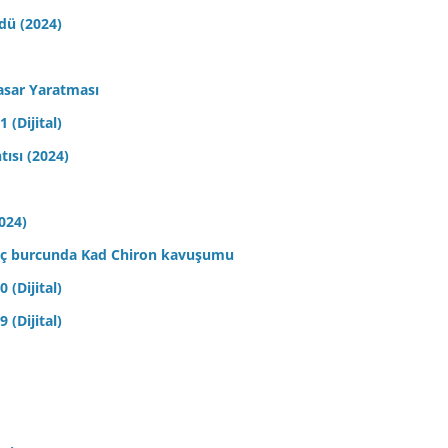
ldü (2024)
asar Yaratması
 (Dijital)
tısı (2024)
2024)
 Koç burcunda Kad Chiron kavuşumu
 (Dijital)
 (Dijital)