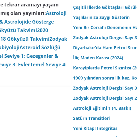
ve tekrar aramayı yaşam
Çeşitli İllerde Göktaşları Görü
mış olan yayınları:
Astroloji
Yaşlılarınıza Saygı Gösterin
& Astrolojide Gösterge
Yeni Bir Cerrahi Denemenin H
ökyüzü Takvimi
2020
Zodyak Astroloji Dergisi Sayı 31
018 Gökyüzü Takvimi
Zodyak
biyoloji
Asteroid Sözlüğü
Diyarbakır’da Ham Petrol Sızın
l Seviye 1: Gezegenler &
İliç Maden Kazası (2024)
viye 3: Evler
Temel Seviye 4:
Karayiplerde Petrol Sızıntısı (
1969 yılından sonra ilk kez.
Zodyak Astroloji Dergisi Sayı 30
Zodyak Astroloji Dergisi Sayı 29
Astroloji Eğitimi 1 (4. Baskı)
Satürn Transitleri
Yeni Kitap! Integritas