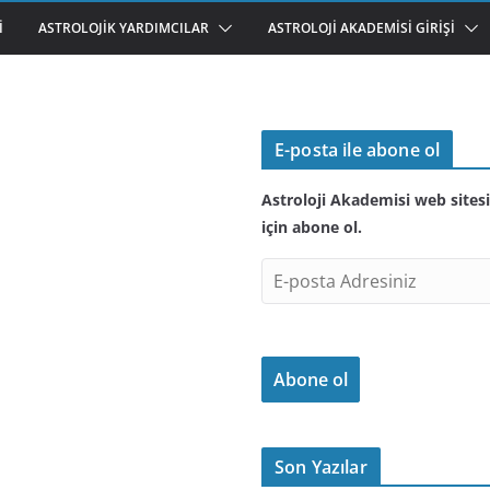
I
ASTROLOJIK YARDIMCILAR
ASTROLOJI AKADEMISI GIRIŞI
E-posta ile abone ol
Astroloji Akademisi web sitesi
için abone ol.
E
-
p
o
Abone ol
s
t
a
A
Son Yazılar
d