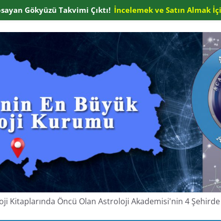
apsayan Gökyüzü Takvimi Çıktı!
İncelemek ve Satın Almak İçi
oloji Kitaplarında Öncü Olan Astroloji Akademisi'nin 4 Şehir