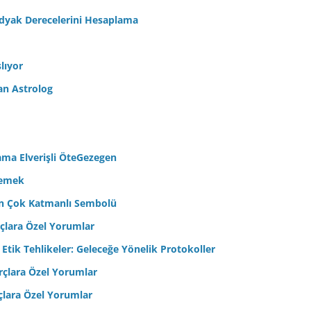
odyak Derecelerini Hesaplama
lıyor
an Astrolog
ama Elverişli ÖteGezegen
semek
’in Çok Katmanlı Sembolü
çlara Özel Yorumlar
 Etik Tehlikeler: Geleceğe Yönelik Protokoller
çlara Özel Yorumlar
çlara Özel Yorumlar