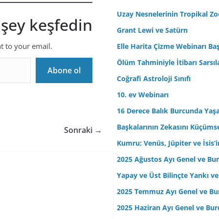
r
Uzay Nesnelerinin Tropikal Z
 şey keşfedin
e
Grant Lewi ve Satürn
s
nt to your email.
Elle Harita Çizme Webinarı Baş
i
n
Ölüm Tahminiyle İtibarı Sarsıl
Abone ol
i
Coğrafi Astroloji Sınıfı
z
10. ev Webinarı
16 Derece Balık Burcunda Yaş
Başkalarının Zekasını Küçüm
Sonraki →
Kumru: Venüs, Jüpiter ve İsis
2025 Ağustos Ayı Genel ve Bur
Yapay ve Üst Bilinçte Yankı ve
2025 Temmuz Ayı Genel ve Bur
2025 Haziran Ayı Genel ve Bur