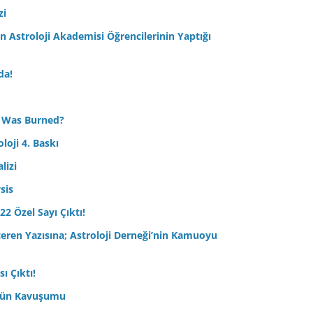
zi
Astroloji Akademisi Öğrencilerinin Yaptığı
da!
 Was Burned?
loji 4. Baskı
lizi
sis
22 Özel Sayı Çıktı!
çeren Yazısına; Astroloji Derneği’nin Kamuoyu
ı Çıktı!
ptün Kavuşumu