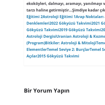
ekoköyleri, dalmayı, aramayı, yanılmayı 
tarzı haline getirmiştir…
Şimdiye kadar çık
Eğitimi 2
Astroloji Eğitimi 1
Arap Noktaları 
Denklemleri
2022 Gökyüzü Takvimi
2021 G
Gökyüzü Takvimi
2019 Gökyüzü Takvimi
2
Astroloji Dergisi
Uranian Astroloji & Kozmo
(Program)
Bitkiler: Astroloji & Mitoloji
Teme
Elementler
Temel Seviye 2: Burçlar
Temel Se
Açılar
2015 Gökyüzü Takvimi
Bir Yorum Yapın